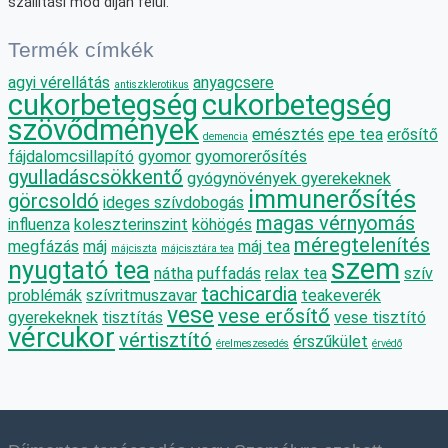
szállítási mód díján felül.
Termék címkék
agyi vérellátás
anyagcsere
antiszklerotikus
cukorbetegség
cukorbetegség
szövődmények
emésztés
epe tea
erősítő
demencia
fájdalomcsillapító
gyomor
gyomorerősítés
gyulladáscsökkentő
gyógynövények gyerekeknek
immunerősítés
görcsoldó
ideges szívdobogás
magas vérnyomás
influenza
koleszterinszint
köhögés
méregtelenítés
megfázás
máj
máj tea
májciszta
májcisztára tea
szem
nyugtató tea
nátha
puffadás
relax tea
szív
tachicardia
problémák
szívritmuszavar
teakeverék
vese
vese erősítő
gyerekeknek
tisztítás
vese tisztító
vércukor
vértisztító
érszűkület
érelmeszesedés
érvédő