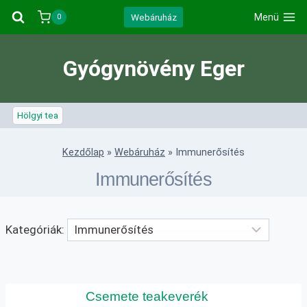
Skip
Webáruház
Menü
0
to
content
Gyógynövény Eger
Hölgyi tea
Kezdőlap
»
Webáruház
»
Immunerősítés
Immunerősítés
Kategóriák:
Csemete teakeverék