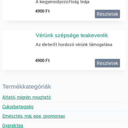
A kiegyensúlyozottság teája
4900
Ft
Részletek
Vérünk szépsége teakeverék
Az életerőt hordozó vérünk támogatása
4900
Ft
Részletek
Termékkategóriák
Altató, migrén, nyugtató
Cukorbetegség
Emésztés, máj, epe, gyomorsav
Gyerektea