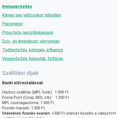
Immunerősítés
Klimax tea, változókor, hőhullám
Pajzsmirigy
Prosztata, nemzőképesség
Szív- és érrendszer, vérnyomás
Tüdőerősítés, köhögés, influenza
Veseerősítés, húgyutak, felfázás
Szállítási díjak
Banki előreutalással:
Házhoz szállítás (MPL futár): 1.900 Ft
Posta Pont (Coop, MOL stb): 1.300 Ft
MPL csomagautoma: 1.300 Ft
Postán maradó: 1.300 Ft
Utánvétes fizetés esetén:
+300 Ft utánvét kezelés a választott