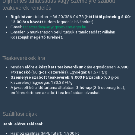
Díjmentes tanácsadás vagy Személyre szabott
teakeverék rendelés
Rigó István:
telefon: +36 20/386-04 78 (
hétfőtől péntekig 8:00-
12:00 óra között
tudom fogadni a hívásokat)
E-mail:
tanacsadas@gyogynoveny-eger.hu
E-mailen 5 munkanapon belül tudjuk a tanácsadást vállalni!
Köszönjük megértő türelmét.
Teakeverékek ára
Minden
előre elkészített teakeverékünk
ára egységesen:
4.900
Ft/zacskó
(60 g-os kiszerelés). Egységár: 81,67 Ft/g
Személyre szabott teakeverék
:
8.000 Ft
/zacskó
(60 g-os
kiszerelés). Egységár: 133,33 Ft/g
A javasolt kúra időtartama általában:
3 hónap
(3-6 csomag tea),
erről részletesen az adott tea leírásában olvashat.
Szállítási díjak
Banki előreutalással:
Házhoz szállítás (MPL futár): 1.900 Ft