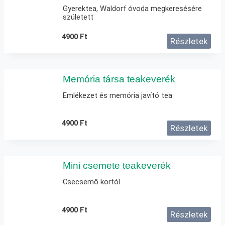
Gyerektea, Waldorf óvoda megkeresésére
született
4900
Ft
Részletek
Memória társa teakeverék
Emlékezet és memória javító tea
4900
Ft
Részletek
Mini csemete teakeverék
Csecsemő kortól
4900
Ft
Részletek