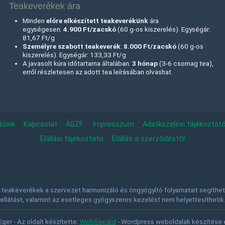
Teakeverékek ára
Minden
előre elkészített teakeverékünk
ára
egységesen:
4.900 Ft/zacskó
(60 g-os kiszerelés). Egységár:
81,67 Ft/g
Személyre szabott teakeverék
:
8.000 Ft
/zacskó
(60 g-os
kiszerelés). Egységár: 133,33 Ft/g
A javasolt kúra időtartama általában:
3 hónap
(3-6 csomag tea),
erről részletesen az adott tea leírásában olvashat.
dóink
Kapcsolat
ÁSZF
Impresszum
Adatkezelési tájékoztat
Elállási tájékoztató
Elállás a szerződéstől
teakeverékek a szervezet harmonizáló és öngyógyító folyamatait segíthetik
ellátást, valamint az esetleges gyógyszeres kezelést nem helyettesíthetik
er - Az oldalt készítette:
WebGepárd
- Wordpress weboldalak készítése e