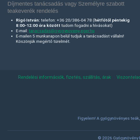
Díjmentes tanácsadás vagy Személyre szabott
teakeverék rendelés
Rigó István:
telefon: +36 20/386-04 78 (
hétfőtől péntekig
8:00-12:00 óra között
tudom fogadni a hívásokat)
E-mail:
tanacsadas@gyogynoveny-eger.hu
E-mailen 5 munkanapon belül tudjuk a tanácsadást vállalni!
Köszönjük megértő türelmét.
Rendelési információk, fizetés, szállítás, árak
Viszontela
Figyelem! A gyógynövényes teák, 
© 2026 Gyógynövény Eg