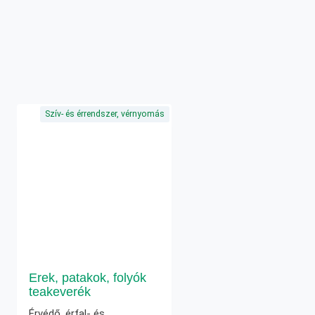
Szív- és érrendszer, vérnyomás
Erek, patakok, folyók
teakeverék
Érvédő, érfal- és