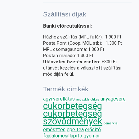
Szállítási díjak
Banki előreutalással:
Házhoz szállítás (MPL futár): 1.900 Ft
Posta Pont (Coop, MOL stb): 1.300 Ft
MPL csomagautoma: 1.300 Ft
Postán maradó: 1.300 Ft
Utánvétes fizetés esetén:
+300 Ft
utánvét kezelés a választott szállítási
mód díján felül.
Termék címkék
agyi vérellátás
anyagcsere
antiszklerotikus
cukorbetegség
cukorbetegség
szövődmények
demencia
emésztés
epe tea
erősítő
fájdalomcsillapító
gyomor