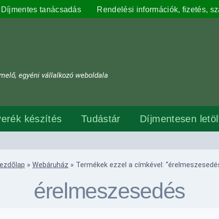
Díjmentes tanácsadás
Rendelési információk, fizetés, szá
melő, egyéni vállalkozó weboldala
erék készítés
Tudástár
Díjmentesen letö
ezdőlap
»
Webáruház
»
Termékek ezzel a címkével: “érelmeszesedé
érelmeszesedés