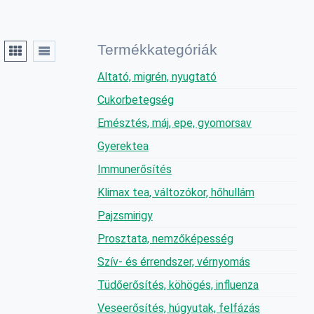
Termékkategóriák
Altató, migrén, nyugtató
Cukorbetegség
Emésztés, máj, epe, gyomorsav
Gyerektea
Immunerősítés
Klimax tea, változókor, hőhullám
Pajzsmirigy
Prosztata, nemzőképesség
Szív- és érrendszer, vérnyomás
Tüdőerősítés, köhögés, influenza
Veseerősítés, húgyutak, felfázás