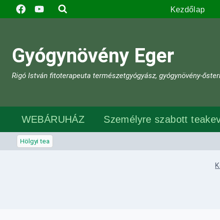
Skip
Kezdőlap
to
content
Gyógynövény Eger
Rigó István fitoterapeuta természetgyógyász, gyógynövény-őster
WEBÁRUHÁZ
Személyre szabott teakev
Hölgyi tea
K