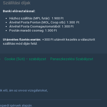
Szállítási díjak
Banki előreutalással:
Házhoz szállítás (MPL futár): 1.900 Ft
Átvétel Posta Ponton (MOL, Coop stb): 1.300 Ft
Átvétel Posta Csomagautomatából: 1.300 Ft
Postán maradó csomag: 1.300 Ft
Utánvétes fizetés esetén:
+300 Ft utánvét kezelés a választott
szállítási mód díján felül.
ó
Cookie (Süti) – szabályzat
Panaszkezelési Szabályzat
 elő, ám az orvosi vizsgálatokat,
.
gyedi igények alapján.