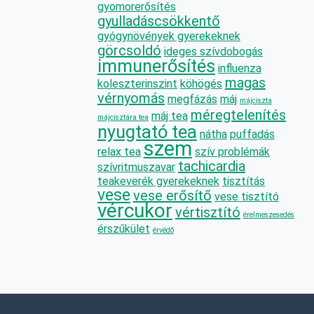
gyomorerősítés
gyulladáscsökkentő
gyógynövények gyerekeknek
görcsoldó
ideges szívdobogás
immunerősítés
influenza
magas
koleszterinszint
köhögés
vérnyomás
megfázás
máj
májciszta
méregtelenítés
máj tea
májcisztára tea
nyugtató tea
nátha
puffadás
szem
relax tea
szív problémák
tachicardia
szívritmuszavar
teakeverék gyerekeknek
tisztítás
vese
vese erősítő
vese tisztító
vércukor
vértisztító
érelmeszesedés
érszűkület
érvédő