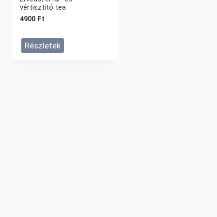
vértisztító tea
4900
Ft
Részletek