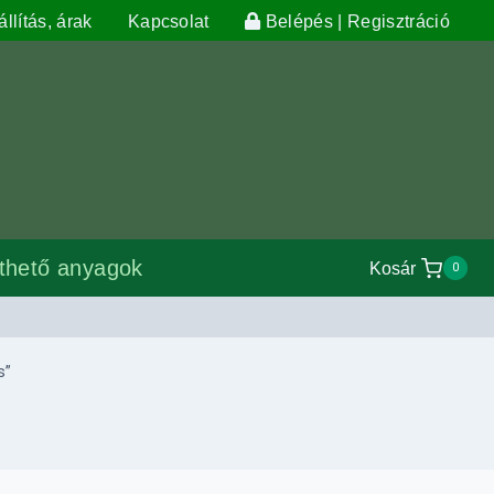
llítás, árak
Kapcsolat
Belépés | Regisztráció
lthető anyagok
Kosár
0
s”