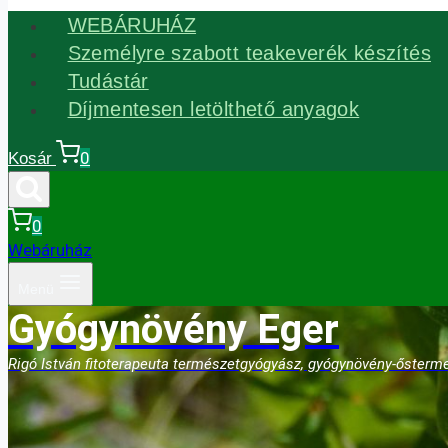
WEBÁRUHÁZ
Személyre szabott teakeverék készítés
Tudástár
Díjmentesen letölthető anyagok
0
Kosár
0
Webáruház
Menü
Gyógynövény Eger
Rigó István fitoterapeuta természetgyógyász, gyógynövény-ősterme