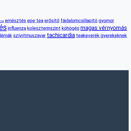
emésztés
epe tea
erősítő
fájdalomcsillapító
gyomor
cia
és
magas vérnyomás
influenza
koleszterinszint
köhögés
tachicardia
blémák
szívritmuszavar
teakeverék gyerekeknek