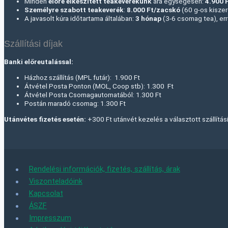
Minden
előre elkészített teakeverékünk
ára egységesen:
4.900 
Személyre szabott teakeverék
:
8.000 Ft
/zacskó
(60 g-os kiszer
A javasolt kúra időtartama általában:
3 hónap
(3-6 csomag tea), err
Szállítási díjak
Banki előreutalással:
Házhoz szállítás (MPL futár): 1.900 Ft
Átvétel Posta Ponton (MOL, Coop stb): 1.300 Ft
Átvétel Posta Csomagautomatából: 1.300 Ft
Postán maradó csomag: 1.300 Ft
Utánvétes fizetés esetén:
+300 Ft utánvét kezelés a választott szállítási
Rendelési információk, fizetés, szállítás, árak
Viszonteladóink
Kapcsolat
ÁSZF
Impresszum