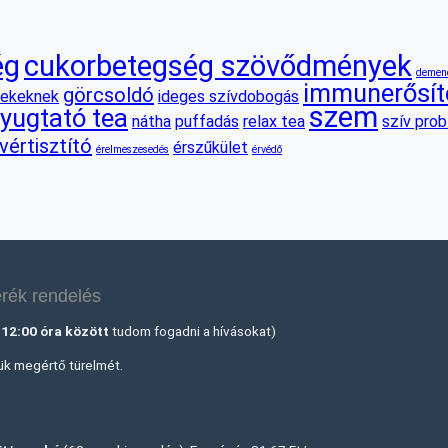
ég
cukorbetegség szövődmények
demen
immunerősít
görcsoldó
rekeknek
ideges szívdobogás
szem
yugtató tea
nátha
puffadás
relax tea
szív pro
vértisztító
érszűkület
érelmeszesedés
érvédő
rék rendelés
-12:00 óra között
tudom fogadni a hívásokat)
jük megértő türelmét.