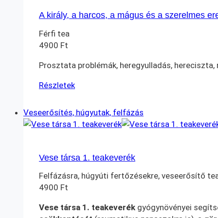
A király, a harcos, a mágus és a szerelmes er
Férfi tea
4900
Ft
Prosztata problémák, heregyulladás, hereciszta, 
Részletek
Veseerősítés, húgyutak, felfázás
Vese társa 1. teakeverék
Felfázásra, húgyúti fertőzésekre, veseerősítő te
4900
Ft
Vese társa 1. teakeverék
gyógynövényei segíts