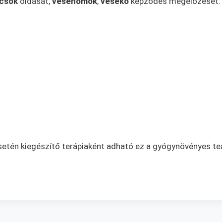
csök
oldását,
vesehomok
,
vesekő
képződés megelőzését.
tén kiegészítő terápiaként adható ez a gyógynövényes teak