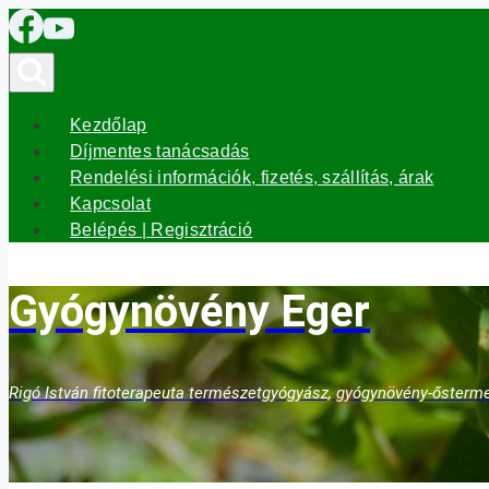
Skip
to
content
Kezdőlap
Díjmentes tanácsadás
Rendelési információk, fizetés, szállítás, árak
Kapcsolat
Belépés | Regisztráció
Gyógynövény Eger
Rigó István fitoterapeuta természetgyógyász, gyógynövény-ősterme