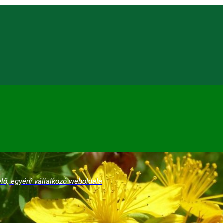
lő, egyéni vállalkozó weboldala