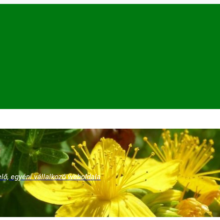
lő, egyéni vállalkozó weboldala