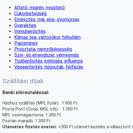
Altató, migrén, nyugtató
Cukorbetegség
Emésztés, máj, epe, gyomorsav
Gyerektea
Immunerősítés
Klimax tea, változókor, hőhullám
Pajzsmirigy
Prosztata, nemzőképesség
Szív- és érrendszer, vérnyomás
Tüdőerősítés, köhögés, influenza
Veseerősítés, húgyutak, felfázás
Szállítási díjak
Banki előreutalással:
Házhoz szállítás (MPL futár): 1.900 Ft
Posta Pont (Coop, MOL stb): 1.300 Ft
MPL csomagautoma: 1.300 Ft
Postán maradó: 1.300 Ft
Utánvétes fizetés esetén:
+300 Ft utánvét kezelés a választott sz