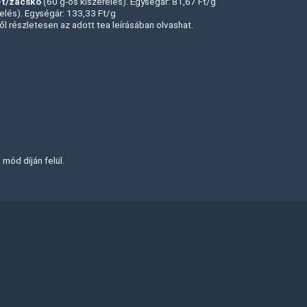
Ft/zacskó
(60 g-os kiszerelés). Egységár: 81,67 Ft/g
elés). Egységár: 133,33 Ft/g
ől részletesen az adott tea leírásában olvashat.
 mód díján felül.