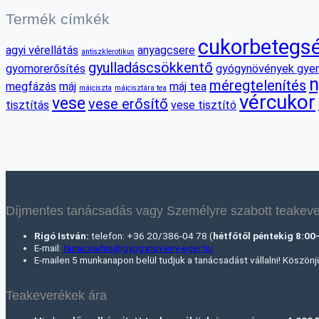
Termék címkék
cukorbetegs
agyi vérellátás
anyagcsere
antiszklerotikus
gyulladáscsökkentő
gyomorerősítés
gyógynövények gye
n
méregtelenítés
megfázás
máj
máj tea
májciszta
májcisztára tea
vércukor
vese
vese erősítő
tisztítás
vese tisztító
Díjmentes tanácsadás vagy Személyre szabott teakeve
Rigó István:
telefon: +36 20/386-04 78 (
hétfőtől péntekig 8:00
E-mail:
tanacsadas@gyogynoveny-eger.hu
E-mailen 5 munkanapon belül tudjuk a tanácsadást vállalni! Köszön
Teakeverékek ára