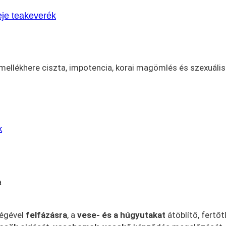
eje teakeverék
mellékhere ciszta, impotencia, korai magömlés és szexuális
a
égével
felfázásra
, a
vese- és a húgyutakat
átöblítő, fertőt