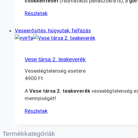
csökkentését
(reumatikus panaszokra is), a
gör
Részletek
Veseerősítés, húgyutak, felfázás
Vese társa 2. teakeverék
Veseelégtelenség esetére
4900
Ft
A
Vese társa 2. teakeverék
veseelégtelenség ese
mennyiségét!
Részletek
Termékkategóriák