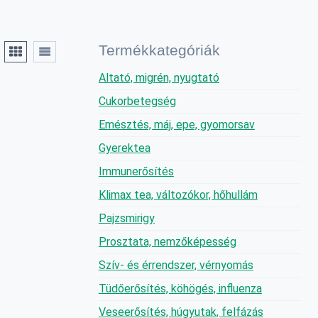
Termékkategóriák
Altató, migrén, nyugtató
Cukorbetegség
Emésztés, máj, epe, gyomorsav
Gyerektea
Immunerősítés
Klimax tea, változókor, hőhullám
Pajzsmirigy
Prosztata, nemzőképesség
Szív- és érrendszer, vérnyomás
Tüdőerősítés, köhögés, influenza
Veseerősítés, húgyutak, felfázás