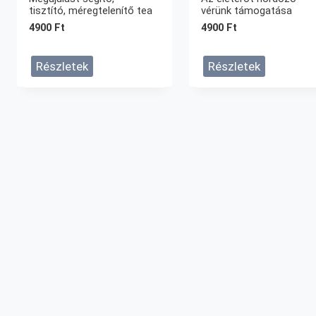
tisztító, méregtelenítő tea
vérünk támogatása
4900
Ft
4900
Ft
Részletek
Részletek