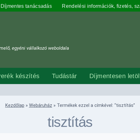
Díjmentes tanácsadás
Rendelési információk, fizetés, szá
melő, egyéni vállalkozó weboldala
erék készítés
Tudástár
Díjmentesen letö
Kezdőlap
»
Webáruház
»
Termékek ezzel a címkével: “tisztítás”
tisztítás