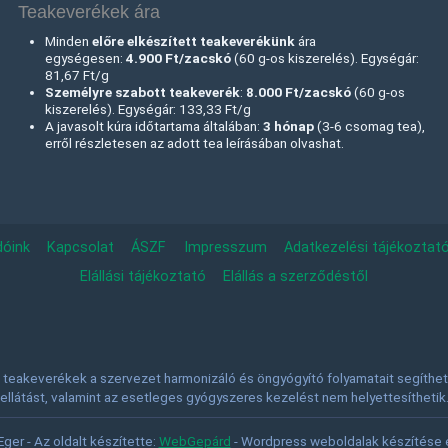
Teakeverékek ára
Minden
előre elkészített teakeverékünk
ára
egységesen:
4.900 Ft/zacskó
(60 g-os kiszerelés). Egységár:
81,67 Ft/g
Személyre szabott teakeverék
:
8.000 Ft
/zacskó
(60 g-os
kiszerelés). Egységár: 133,33 Ft/g
A javasolt kúra időtartama általában:
3 hónap
(3-6 csomag tea),
erről részletesen az adott tea leírásában olvashat.
dóink
Kapcsolat
ÁSZF
Impresszum
Adatkezelési tájékoztat
Elállási tájékoztató
Elállás a szerződéstől
teakeverékek a szervezet harmonizáló és öngyógyító folyamatait segíthetik
ellátást, valamint az esetleges gyógyszeres kezelést nem helyettesíthetik
er - Az oldalt készítette:
WebGepárd
- Wordpress weboldalak készítése e