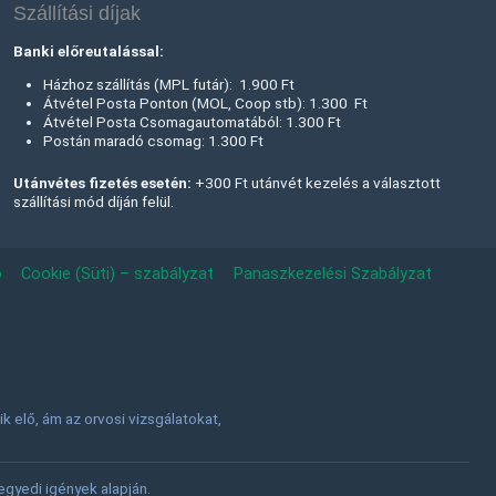
Szállítási díjak
Banki előreutalással:
Házhoz szállítás (MPL futár): 1.900 Ft
Átvétel Posta Ponton (MOL, Coop stb): 1.300 Ft
Átvétel Posta Csomagautomatából: 1.300 Ft
Postán maradó csomag: 1.300 Ft
Utánvétes fizetés esetén:
+300 Ft utánvét kezelés a választott
szállítási mód díján felül.
ó
Cookie (Süti) – szabályzat
Panaszkezelési Szabályzat
 elő, ám az orvosi vizsgálatokat,
.
gyedi igények alapján.