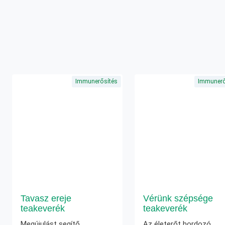
Immunerősítés
Immunerő
Tavasz ereje
Vérünk szépsége
teakeverék
teakeverék
Megújulást segítő,
Az életerőt hordozó