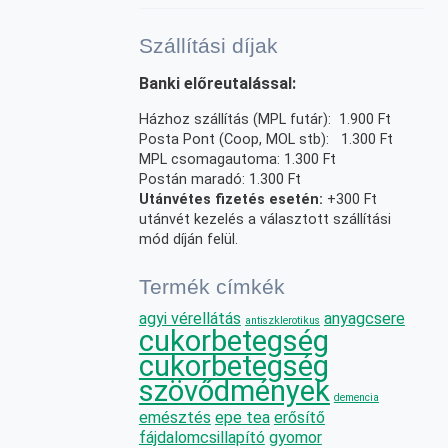
Szállítási díjak
Banki előreutalással:
Házhoz szállítás (MPL futár): 1.900 Ft
Posta Pont (Coop, MOL stb): 1.300 Ft
MPL csomagautoma: 1.300 Ft
Postán maradó: 1.300 Ft
Utánvétes fizetés esetén:
+300 Ft
utánvét kezelés a választott szállítási
mód díján felül.
Termék címkék
agyi vérellátás
anyagcsere
antiszklerotikus
cukorbetegség
cukorbetegség
szövődmények
demencia
emésztés
epe tea
erősítő
fájdalomcsillapító
gyomor