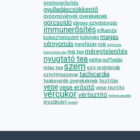
gyomorerősítés
gyulladáscsökkentő
gyógynövények gyerekeknek
görcsoldó
ideges szívdobogás
immunerősítés
influenza
magas
koleszterinszint
köhögés
vérnyomás
megfázás
máj
májciszta
méregtelenítés
máj tea
májcisztára tea
nyugtató tea
nátha
puffadás
szem
relax tea
szív problémák
tachicardia
szívritmuszavar
teakeverék gyerekeknek
tisztítás
vese
vese erősítő
vese tisztító
vércukor
vértisztító
érelmeszesedés
érszűkület
érvédő