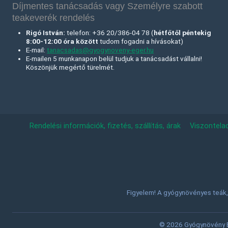
Díjmentes tanácsadás vagy Személyre szabott
teakeverék rendelés
Rigó István:
telefon: +36 20/386-04 78 (
hétfőtől péntekig
8:00-12:00 óra között
tudom fogadni a hívásokat)
E-mail:
tanacsadas@gyogynoveny-eger.hu
E-mailen 5 munkanapon belül tudjuk a tanácsadást vállalni!
Köszönjük megértő türelmét.
Rendelési információk, fizetés, szállítás, árak
Viszontela
Figyelem! A gyógynövényes teák, 
© 2026 Gyógynövény Eg