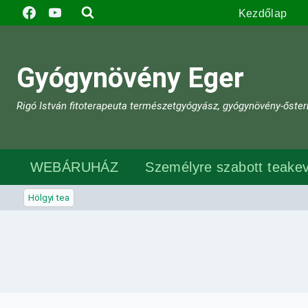
Skip
Kezdőlap
to
content
Gyógynövény Eger
Rigó István fitoterapeuta természetgyógyász, gyógynövény-őster
WEBÁRUHÁZ
Személyre szabott teakev
Hölgyi tea