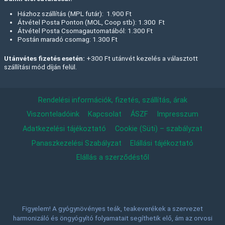
Házhoz szállítás (MPL futár): 1.900 Ft
Átvétel Posta Ponton (MOL, Coop stb): 1.300 Ft
Átvétel Posta Csomagautomatából: 1.300 Ft
Postán maradó csomag: 1.300 Ft
Utánvétes fizetés esetén:
+300 Ft utánvét kezelés a választott
szállítási mód díján felül.
Rendelési információk, fizetés, szállítás, árak
Viszonteladóink
Kapcsolat
ÁSZF
Impresszum
Adatkezelési tájékoztató
Cookie (Süti) – szabályzat
Panaszkezelési Szabályzat
Elállási tájékoztató
Elállás a szerződéstől
Figyelem! A gyógynövényes teák, teakeverékek a szervezet
harmonizáló és öngyógyító folyamatait segíthetik elő, ám az orvosi