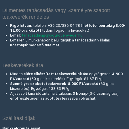
Díjmentes tanácsadás vagy Személyre szabott
teakeverék rendelés
Rigó István:
telefon: +36 20/386-04 78 (
hétfőtől péntekig 8:00-
12:00 óra között
tudom fogadni a hívásokat)
E-mail:
tanacsadas@gyogynoveny-eger.hu
E-mailen 5 munkanapon belül tudjuk a tanácsadást vállalni!
Köszönjük megértő türelmét.
Teakeverékek ára
Minden
előre elkészített teakeverékünk
ára egységesen:
4.900
Ft/zacskó
(60 g-os kiszerelés). Egységár: 81,67 Ft/g
Személyre szabott teakeverék
:
8.000 Ft
/zacskó
(60 g-os
kiszerelés). Egységár: 133,33 Ft/g
A javasolt kúra időtartama általában:
3 hónap
(3-6 csomag tea),
erről részletesen az adott tea leírásában olvashat.
Szállítási díjak
Banki előreutalással: