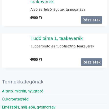
teakeverék
Alsó és felső légutak támogatása
4900
Ft
Részletek
Tüdő társa 1. teakeverék
Tüdőerősítő és tüdőtisztító teakeverék
4900
Ft
Részletek
Termékkategóriák
Altató, migrén, nyugtató
Cukorbetegség
Emésztés, máj, epe, gyomorsav