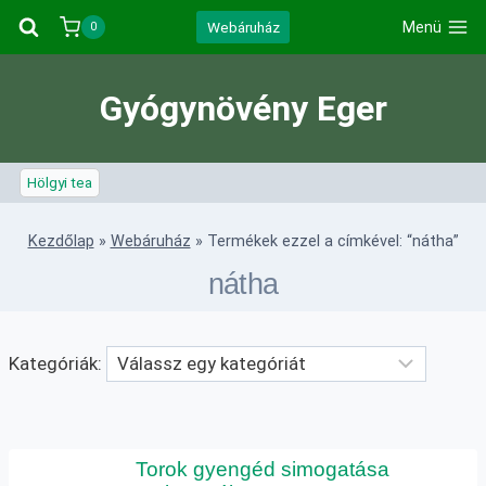
Skip
Webáruház
Menü
0
to
content
Gyógynövény Eger
Hölgyi tea
Kezdőlap
»
Webáruház
»
Termékek ezzel a címkével: “nátha”
nátha
Kategóriák:
Torok gyengéd simogatása