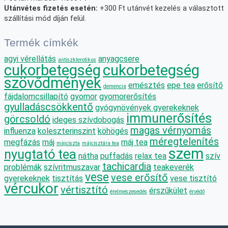
Utánvétes fizetés esetén:
+300 Ft utánvét kezelés a választott
szállítási mód díján felül.
Termék címkék
agyi vérellátás
anyagcsere
antiszklerotikus
cukorbetegség
cukorbetegség
szövődmények
emésztés
epe tea
erősítő
demencia
fájdalomcsillapító
gyomor
gyomorerősítés
gyulladáscsökkentő
gyógynövények gyerekeknek
immunerősítés
görcsoldó
ideges szívdobogás
magas vérnyomás
influenza
koleszterinszint
köhögés
méregtelenítés
megfázás
máj
máj tea
májciszta
májcisztára tea
szem
nyugtató tea
nátha
puffadás
relax tea
szív
tachicardia
problémák
szívritmuszavar
teakeverék
vese
vese erősítő
gyerekeknek
tisztítás
vese tisztító
vércukor
vértisztító
érszűkület
érelmeszesedés
érvédő