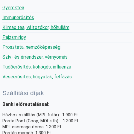
Gyerektea
Immunerősítés
Klimax tea, változókor, hőhullám
Pajzsmirigy
Prosztata, nemzőképesség
Szív- és érrendszer, vérnyomás
Tüdőerősítés, köhögés, influenza
Veseerősítés, húgyutak, felfázás
Szállítási díjak
Banki előreutalással:
Házhoz szállítás (MPL futár): 1.900 Ft
Posta Pont (Coop, MOL stb): 1.300 Ft
MPL csomagautoma: 1.300 Ft
Postán maradó: 1.300 Ft