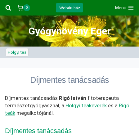
Skip
Webáruház
Menü
0
to
content
Gyógynövény Eger
Hölgyi tea
Díjmentes tanácsadás
Díjmentes tanácsadás
Rigó István
fitoterapeuta
természetgyógyásznál, a
Hölgyi teakeverék
és a
Rigó
teák
megalkotójánál.
Díjmentes tanácsadás