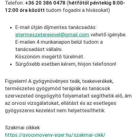
Telefon:
+36 20 386 0478
(
hétfőtől péntekig 8:00-
12:00 óra között
tudom fogadni a hívásokat)
E-mail útján díjmentes tanácsadás:
atermeszeterejevel@gmail.com
vehető igénybe.
E-mailen 4 munkanapon belül tudom a
tanácsadást vállalni.
Köszönöm megértő türelmét.
Sürgősebb esetben kérem, hívjon telefonon!
Figyelem! A gyógynövényes teák, teakeverékek,
természetes gyógymód terápiák és tanácsok
szervezeted öngyógyító folyamatait segíthetik elő, ám
az orvosi vizsgálatokat, ellátást és az esetleges
gyógyszeres kezelést nem helyettesíthetik.
Szakmai cikkek
https://gyogynoveny-eger.hu/szakmai-cikk/