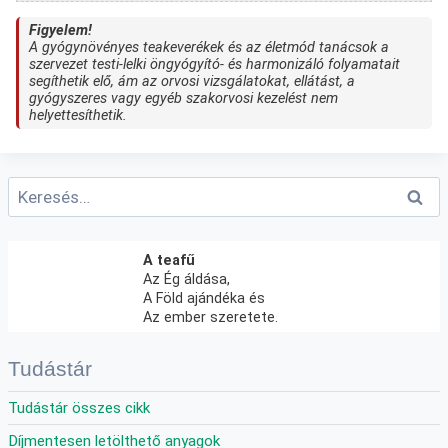
Figyelem!
A gyógynövényes teakeverékek és az életmód tanácsok a
szervezet testi-lelki öngyógyító- és harmonizáló folyamatait
segíthetik elő, ám az orvosi vizsgálatokat, ellátást, a
gyógyszeres vagy egyéb szakorvosi kezelést nem
helyettesíthetik.
Keresés:
A teafű
Az Ég áldása,
A Föld ajándéka és
Az ember szeretete.
Tudástár
Tudástár összes cikk
Díjmentesen letölthető anyagok