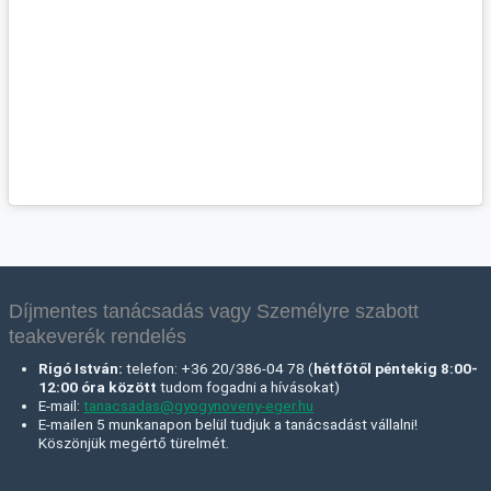
Díjmentes tanácsadás vagy Személyre szabott
teakeverék rendelés
Rigó István:
telefon: +36 20/386-04 78 (
hétfőtől péntekig 8:00-
12:00 óra között
tudom fogadni a hívásokat)
E-mail:
tanacsadas@gyogynoveny-eger.hu
E-mailen 5 munkanapon belül tudjuk a tanácsadást vállalni!
Köszönjük megértő türelmét.