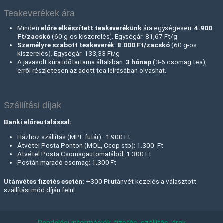
Teakeverékek ára
Minden
előre elkészített teakeverékünk
ára egységesen:
4.900
Ft/zacskó
(60 g-os kiszerelés). Egységár: 81,67 Ft/g
Személyre szabott teakeverék
:
8.000 Ft
/zacskó
(60 g-os
kiszerelés). Egységár: 133,33 Ft/g
A javasolt kúra időtartama általában:
3 hónap
(3-6 csomag tea),
erről részletesen az adott tea leírásában olvashat.
Szállítási díjak
Banki előreutalással:
Házhoz szállítás (MPL futár): 1.900 Ft
Átvétel Posta Ponton (MOL, Coop stb): 1.300 Ft
Átvétel Posta Csomagautomatából: 1.300 Ft
Postán maradó csomag: 1.300 Ft
Utánvétes fizetés esetén:
+300 Ft utánvét kezelés a választott
szállítási mód díján felül.
Rendelési információk, fizetés, szállítás, árak