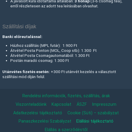
A javasolt kúra időtartama általában:
3 hónap
(3-6 csomag tea),
erről részletesen az adott tea leírásában olvashat.
Szállítási díjak
Banki előreutalással:
Házhoz szállítás (MPL futár): 1.900 Ft
Átvétel Posta Ponton (MOL, Coop stb): 1.300 Ft
Átvétel Posta Csomagautomatából: 1.300 Ft
Postán maradó csomag: 1.300 Ft
Utánvétes fizetés esetén:
+300 Ft utánvét kezelés a választott
szállítási mód díján felül.
Rendelési információk, fizetés, szállítás, árak
Viszonteladóink
Kapcsolat
ÁSZF
Impresszum
Adatkezelési tájékoztató
Cookie (Süti) – szabályzat
Panaszkezelési Szabályzat
Elállási tájékoztató
Elállás a szerződéstől