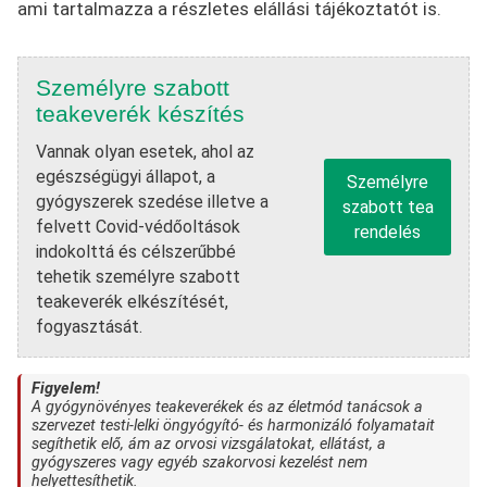
ami tartalmazza a részletes elállási tájékoztatót is.
Személyre szabott
teakeverék készítés
Vannak olyan esetek, ahol az
egészségügyi állapot, a
Személyre
gyógyszerek szedése illetve a
szabott tea
felvett Covid-védőoltások
rendelés
indokolttá és célszerűbbé
tehetik személyre szabott
teakeverék elkészítését,
fogyasztását.
Figyelem!
A gyógynövényes teakeverékek és az életmód tanácsok a
szervezet testi-lelki öngyógyító- és harmonizáló folyamatait
segíthetik elő, ám az orvosi vizsgálatokat, ellátást, a
gyógyszeres vagy egyéb szakorvosi kezelést nem
helyettesíthetik.