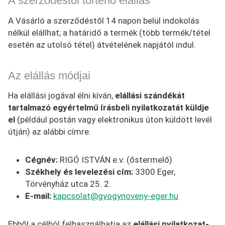
A szerződéstől történő elállás
A Vásárló a szerződéstől 14 napon belül indokolás
nélkül elállhat; a határidő a termék (több termék/tétel
esetén az utolsó tétel) átvételének napjától indul.
Az elállás módjai
Ha elállási jogával élni kíván,
elállási szándékát
tartalmazó egyértelmű írásbeli nyilatkozatát küldje
el
(például postán vagy elektronikus úton küldött levél
útján) az alábbi címre:
Cégnév:
RIGÓ ISTVÁN e.v. (őstermelő)
Székhely és levelezési cím:
3300 Eger,
Törvényház utca 25. 2.
E-mail:
kapcsolat@gyogynoveny-eger.hu
Ebből a célból felhasználhatja az
elállási nyilatkozat-