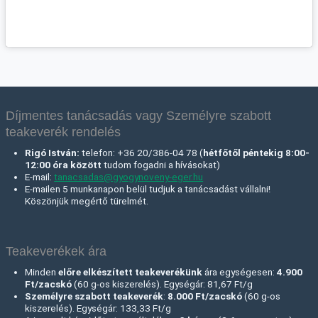
Díjmentes tanácsadás vagy Személyre szabott
teakeverék rendelés
Rigó István:
telefon: +36 20/386-04 78 (
hétfőtől péntekig 8:00-
12:00 óra között
tudom fogadni a hívásokat)
E-mail:
tanacsadas@gyogynoveny-eger.hu
E-mailen 5 munkanapon belül tudjuk a tanácsadást vállalni!
Köszönjük megértő türelmét.
Teakeverékek ára
Minden
előre elkészített teakeverékünk
ára egységesen:
4.900
Ft/zacskó
(60 g-os kiszerelés). Egységár: 81,67 Ft/g
Személyre szabott teakeverék
:
8.000 Ft
/zacskó
(60 g-os
kiszerelés). Egységár: 133,33 Ft/g