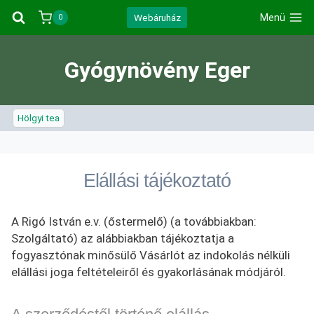
Skip
Webáruház
Menü
0
to
content
Gyógynövény Eger
Hölgyi tea
Elállási tájékoztató
A Rigó István e.v. (őstermelő) (a továbbiakban:
Szolgáltató) az alábbiakban tájékoztatja a
fogyasztónak minősülő Vásárlót az indokolás nélküli
elállási joga feltételeiről és gyakorlásának módjáról.