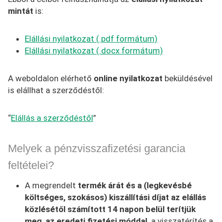
mintát
is:
Elállási nyilatkozat (.pdf formátum)
Elállási nyilatkozat (.docx formátum)
A weboldalon elérhető
online nyilatkozat
beküldésével
is elállhat a szerződéstől:
“
Elállás a szerződéstől
”
Melyek a pénzvisszafizetési garancia
feltételei?
A megrendelt
termék árát és a (legkevésbé
költséges, szokásos) kiszállítási díjat az elállás
közlésétől számított 14 napon belül terítjük
meg, az eredeti fizetési móddal,
a visszatérítés a