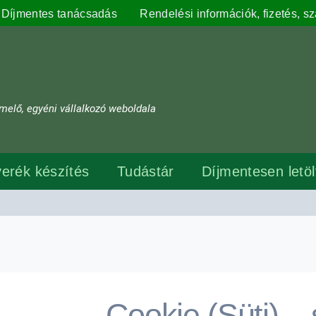
Díjmentes tanácsadás
Rendelési információk, fizetés, szá
melő, egyéni vállalkozó weboldala
erék készítés
Tudástár
Díjmentesen letö
Cookie (Süti) –