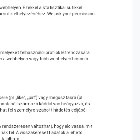
webhelyen. Ezekkel a statisztikai sütikkel
i sütik elhelyezéséhez. We ask your permission
amelyeket felhasználói profilok létrehozására
en a webhelyen vagy több webhelyen hasonló
 (pl. „like”, „pin”) vagy megosztásra (pl.
ebook-ból származó kóddal van beágyazva, és
hat fel személyre szabott hirdetés céljából.
y rendszeresen változhat), hogy elolvassa, mit
nak fel. A visszakeresett adatok a lehető
található.