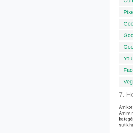
Com
Pix
Goo
Goo
Goo
You
Fac
Veg
7. H
Amikor 
Amint r
kategór
sütik h