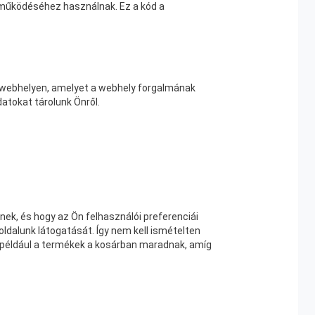
 működéséhez használnak. Ez a kód a
 a webhelyen, amelyet a webhely forgalmának
atokat tárolunk Önről.
nek, és hogy az Ön felhasználói preferenciái
ldalunk látogatását. Így nem kell ismételten
például a termékek a kosárban maradnak, amíg