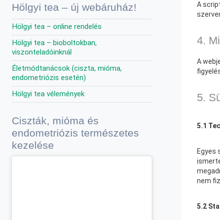
A scrip
Hölgyi tea – új webáruház!
szerver
Hölgyi tea – online rendelés
4. M
Hölgyi tea – bioboltokban,
viszonteladóinknál
A webje
Életmódtanácsok (ciszta, mióma,
figyelé
endometriózis esetén)
Hölgyi tea vélemények
5. Sü
Ciszták, mióma és
5.1 Tec
endometriózis természetes
kezelése
Egyes s
ismerte
megadn
nem fiz
5.2 Sta