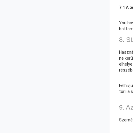
7.1 A b
You hav
bottom
8. Sü
Használ
ne kerü
elhelye
részébe
Felhívj
törli a
9. A
Személy