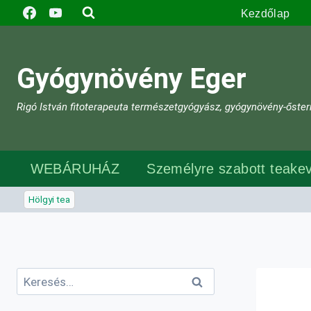
Skip
Kezdőlap
to
content
Gyógynövény Eger
Rigó István fitoterapeuta természetgyógyász, gyógynövény-őster
WEBÁRUHÁZ
Személyre szabott teakev
Hölgyi tea
Keresés: