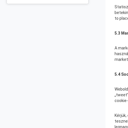
Statisz
betekin
to plac
5.3 Ma
A marke
haszná
marketi
5.4 So
Webolda
„tweet”
cookie-
Kérjük,
tesznek
legnagy