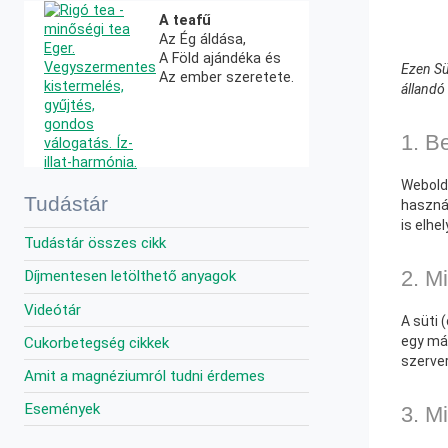
A teafű
Az Ég áldása,
A Föld ajándéka és
Ezen Sü
Az ember szeretete.
állandó
1. B
Webold
Tudástár
használ
is elhe
Tudástár összes cikk
2. M
Díjmentesen letölthető anyagok
Videótár
A süti 
egy más
Cukorbetegség cikkek
szerver
Amit a magnéziumról tudni érdemes
Események
3. M