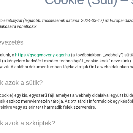
ti-szabályzat (legutóbbi frissítésének dátuma: 2024-03-17) az Európai Gazd
 lakosaira vonatkozik.
evezetés
alunk, a
https://gyogynoveny-eger.hu
(a továbbiakban: „webhely”) süt
 (a kényelem kedvéért minden technológiát „cookie-knak” nevezünk). 
lyezik. Az alábbi dokumentumban tájékoztatjuk Önt a weboldalunkon ha
ik azok a sütik?
(cookie) egy kis, egyszerű fájl, amelyet a webhely oldalaival együtt kü
ik eszköz merevlemezén tárolja. Az ott tárolt információk egy későb
einkre vagy az érintett harmadik felek szervereire.
ik azok a szkriptek?