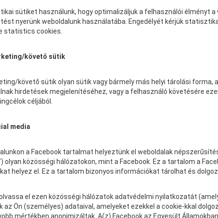
tikai sütiket használunk, hogy optimalizáljuk a felhasználói élményt a 
tést nyerünk weboldalunk használatába. Engedélyét kérjük statisztika
e statistics cookies.
rketing/követő sütik
ting/követő sütik olyan sütik vagy bármely más helyi tárolási forma, 
lnak hirdetések megjelenítéséhez, vagy a felhasználó követésére ez
ngcélok céljából.
cial media
lunkon a Facebook tartalmat helyeztünk el weboldalak népszerűsítésére
) olyan közösségi hálózatokon, mint a Facebook. Ez a tartalom a Fac
kat helyez el. Ez a tartalom bizonyos információkat tárolhat és dolgoz
 olvassa el ezen közösségi hálózatok adatvédelmi nyilatkozatát (amel
 az Ön (személyes) adataival, amelyeket ezekkel a cookie-kkal dolgoz
obb mértékben anonimizáltak. A(z) Facebook az Egyesült Államokban 