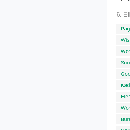
6. El
Pag
Wis
Wo
Sou
Goo
Kad
Ele
Wor
Burs