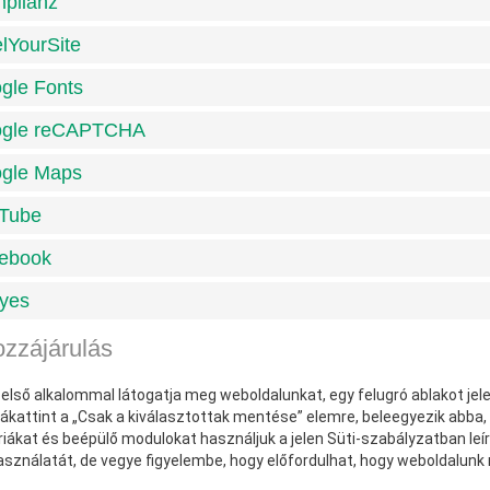
plianz
elYourSite
gle Fonts
gle reCAPTCHA
gle Maps
Tube
ebook
yes
ozzájárulás
első alkalommal látogatja meg weboldalunkat, egy felugró ablakot jel
ákattint a „Csak a kiválasztottak mentése” elemre, beleegyezik abba, 
iákat és beépülő modulokat használjuk a jelen Süti-szabályzatban leírt
asználatát, de vegye figyelembe, hogy előfordulhat, hogy weboldalun