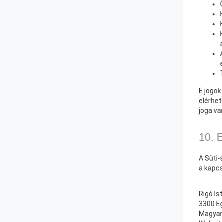
E jogok
elérhet
joga va
10. 
A Süti-
a kapcs
Rigó Is
3300 Eg
Magyar