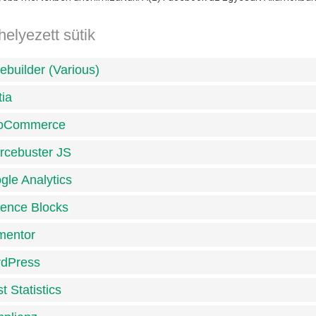
helyezett sütik
ebuilder (Various)
tia
oCommerce
rcebuster JS
gle Analytics
ence Blocks
mentor
dPress
t Statistics