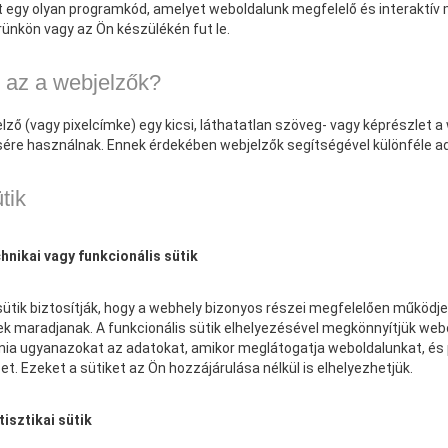
t egy olyan programkód, amelyet weboldalunk megfelelő és interaktív
ünkön vagy az Ön készülékén fut le.
i az a webjelzők?
lző (vagy pixelcímke) egy kicsi, láthatatlan szöveg- vagy képrészlet
sére használnak. Ennek érdekében webjelzők segítségével különféle ad
tik
hnikai vagy funkcionális sütik
ütik biztosítják, hogy a webhely bizonyos részei megfelelően működje
k maradjanak. A funkcionális sütik elhelyezésével megkönnyítjük webo
ia ugyanazokat az adatokat, amikor meglátogatja weboldalunkat, és 
et. Ezeket a sütiket az Ön hozzájárulása nélkül is elhelyezhetjük.
tisztikai sütik