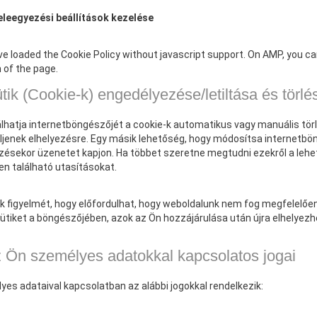
eleegyezési beállítások kezelése
e loaded the Cookie Policy without javascript support. On AMP, you 
 of the page.
tik (Cookie-k) engedélyezése/letiltása és törlé
hatja internetböngészőjét a cookie-k automatikus vagy manuális törl
ljenek elhelyezésre. Egy másik lehetőség, hogy módosítsa internetbön
zésekor üzenetet kapjon. Ha többet szeretne megtudni ezekről a lehe
n található utasításokat.
uk figyelmét, hogy előfordulhat, hogy weboldalunk nem fog megfelelően 
 sütiket a böngészőjében, azok az Ön hozzájárulása után újra elhelyezh
z Ön személyes adatokkal kapcsolatos jogai
es adataival kapcsolatban az alábbi jogokkal rendelkezik: