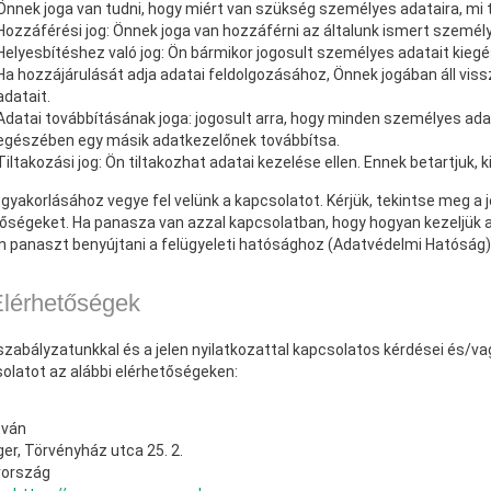
Önnek joga van tudni, hogy miért van szükség személyes adataira, mi t
Hozzáférési jog: Önnek joga van hozzáférni az általunk ismert személ
Helyesbítéshez való jog: Ön bármikor jogosult személyes adatait kiegészí
Ha hozzájárulását adja adatai feldolgozásához, Önnek jogában áll viss
adatait.
Adatai továbbításának joga: jogosult arra, hogy minden személyes adat
egészében egy másik adatkezelőnek továbbítsa.
Tiltakozási jog: Ön tiltakozhat adatai kezelése ellen. Ennek betartjuk, 
 gyakorlásához vegye fel velünk a kapcsolatot. Kérjük, tekintse meg a 
őségeket. Ha panasza van azzal kapcsolatban, hogy hogyan kezeljük a
n panaszt benyújtani a felügyeleti hatósághoz (Adatvédelmi Hatóság)
Elérhetőségek
szabályzatunkkal és a jelen nyilatkozattal kapcsolatos kérdései és/va
olatot az alábbi elérhetőségeken:
tván
er, Törvényház utca 25. 2.
ország