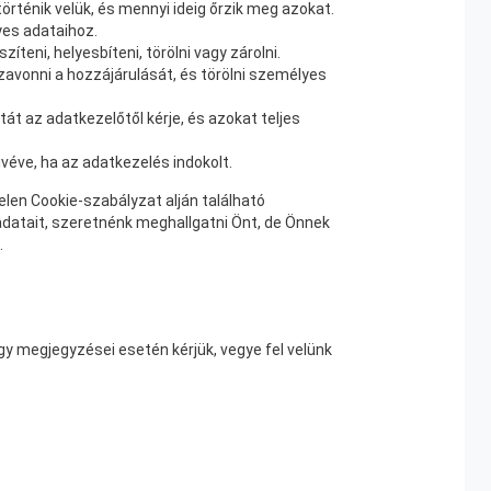
örténik velük, és mennyi ideig őrzik meg azokat.
yes adataihoz.
teni, helyesbíteni, törölni vagy zárolni.
zavonni a hozzájárulását, és törölni személyes
át az adatkezelőtől kérje, és azokat teljes
kivéve, ha az adatkezelés indokolt.
jelen Cookie-szabályzat alján található
datait, szeretnénk meghallgatni Önt, de Önnek
.
gy megjegyzései esetén kérjük, vegye fel velünk