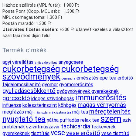
Házhoz szállítás (MPL futár): 1.900 Ft
Posta Pont (Coop, MOL stb): 1.300 Ft
MPL csomagautoma: 1.300 Ft
Postán maradó: 1.300 Ft
Utánvétes fizetés esetén:
+300 Ft utánvét kezelés a választott
szállítási mód díján felül.
Termék címkék
agyi vérellátás
anyagcsere
antiszklerotikus
cukorbetegség
cukorbetegség
szövődmények
emésztés
epe tea
erősítő
demencia
fájdalomcsillapító
gyomor
gyomorerősítés
gyulladáscsökkentő
gyógynövények gyerekeknek
immunerősítés
görcsoldó
ideges szívdobogás
magas vérnyomás
influenza
koleszterinszint
köhögés
méregtelenítés
megfázás
máj
máj tea
májciszta
májcisztára tea
szem
nyugtató tea
nátha
puffadás
relax tea
szív
tachicardia
problémák
szívritmuszavar
teakeverék
vese
vese erősítő
gyerekeknek
tisztítás
vese tisztító