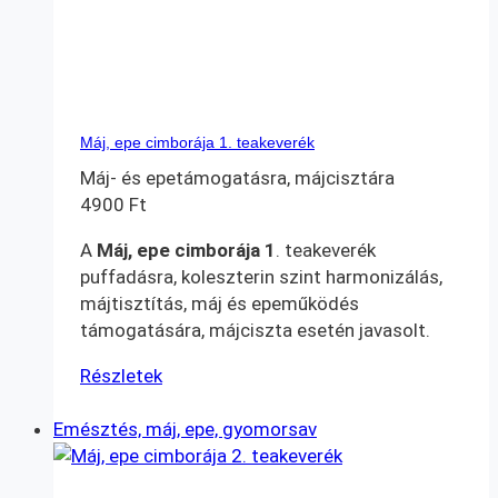
Máj, epe cimborája 1. teakeverék
Máj- és epetámogatásra, májcisztára
4900
Ft
A
Máj, epe cimborája 1
. teakeverék
puffadásra, koleszterin szint harmonizálás,
májtisztítás, máj és epeműködés
támogatására, májciszta esetén javasolt.
Részletek
Emésztés, máj, epe, gyomorsav