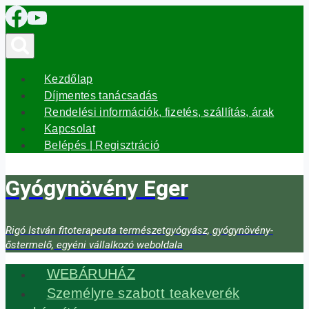
Skip
to
content
Kezdőlap
Díjmentes tanácsadás
Rendelési információk, fizetés, szállítás, árak
Kapcsolat
Belépés | Regisztráció
Gyógynövény Eger
Rigó István fitoterapeuta természetgyógyász, gyógynövény-
őstermelő, egyéni vállalkozó weboldala
WEBÁRUHÁZ
Személyre szabott teakeverék