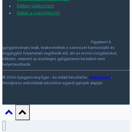
Elállási tájékoztató
Elállás a szerződéstől
Figyelem! A
gyógynövényes teák, teakeverékek a szervezet harmonizáló és
öngyógyító folyamatait segíthetik elő, ám az orvosi vizsgálatokat,
ellátást, valamint az esetleges gyógyszeres kezelést nem
helyettesíthetik.
© 2026 Gyógynövény Eger - Az oldalt készítette:
WebGepárd
-
Wordpress weboldalak készítése egyedi igények alapján.