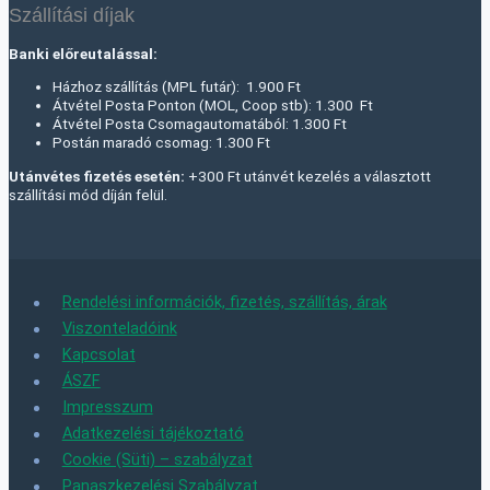
Szállítási díjak
Banki előreutalással:
Házhoz szállítás (MPL futár): 1.900 Ft
Átvétel Posta Ponton (MOL, Coop stb): 1.300 Ft
Átvétel Posta Csomagautomatából: 1.300 Ft
Postán maradó csomag: 1.300 Ft
Utánvétes fizetés esetén:
+300 Ft utánvét kezelés a választott
szállítási mód díján felül.
Rendelési információk, fizetés, szállítás, árak
Viszonteladóink
Kapcsolat
ÁSZF
Impresszum
Adatkezelési tájékoztató
Cookie (Süti) – szabályzat
Panaszkezelési Szabályzat