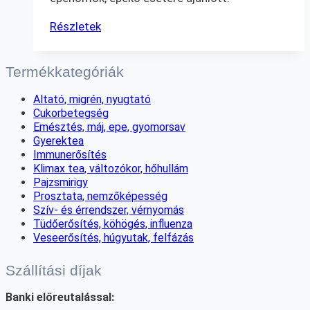
Részletek
Termékkategóriák
Altató, migrén, nyugtató
Cukorbetegség
Emésztés, máj, epe, gyomorsav
Gyerektea
Immunerősítés
Klimax tea, változókor, hőhullám
Pajzsmirigy
Prosztata, nemzőképesség
Szív- és érrendszer, vérnyomás
Tüdőerősítés, köhögés, influenza
Veseerősítés, húgyutak, felfázás
Szállítási díjak
Banki előreutalással: