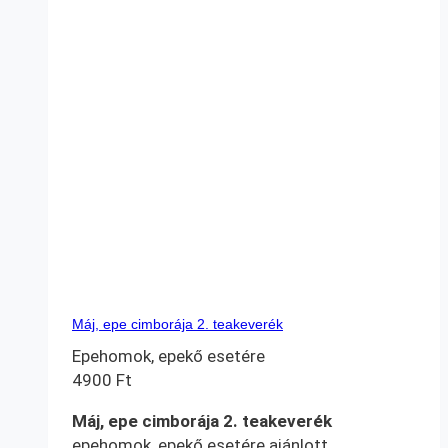
Máj, epe cimborája 2. teakeverék
Epehomok, epekő esetére
4900
Ft
Máj, epe cimborája 2. teakeverék
epehomok, epekő esetére ajánlott.