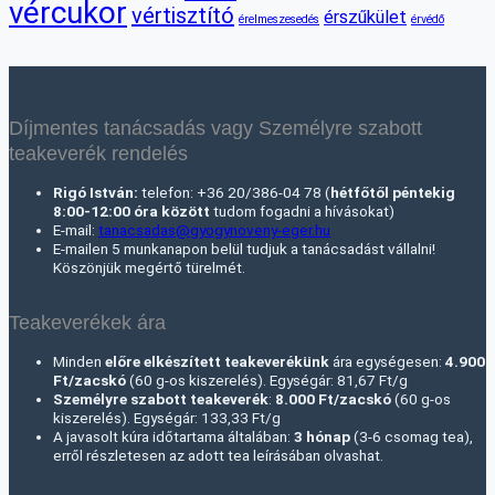
vércukor
vértisztító
érszűkület
érelmeszesedés
érvédő
Díjmentes tanácsadás vagy Személyre szabott
teakeverék rendelés
Rigó István:
telefon: +36 20/386-04 78 (
hétfőtől péntekig
8:00-12:00 óra között
tudom fogadni a hívásokat)
E-mail:
tanacsadas@gyogynoveny-eger.hu
E-mailen 5 munkanapon belül tudjuk a tanácsadást vállalni!
Köszönjük megértő türelmét.
Teakeverékek ára
Minden
előre elkészített teakeverékünk
ára egységesen:
4.900
Ft/zacskó
(60 g-os kiszerelés). Egységár: 81,67 Ft/g
Személyre szabott teakeverék
:
8.000 Ft
/zacskó
(60 g-os
kiszerelés). Egységár: 133,33 Ft/g
A javasolt kúra időtartama általában:
3 hónap
(3-6 csomag tea),
erről részletesen az adott tea leírásában olvashat.