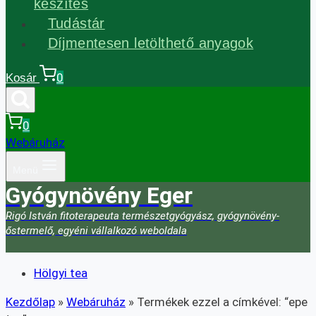
készítés
Tudástár
Díjmentesen letölthető anyagok
0
Kosár
0
Webáruház
Menü
Gyógynövény Eger
Rigó István fitoterapeuta természetgyógyász, gyógynövény-
őstermelő, egyéni vállalkozó weboldala
Hölgyi tea
Kezdőlap
»
Webáruház
»
Termékek ezzel a címkével: “epe