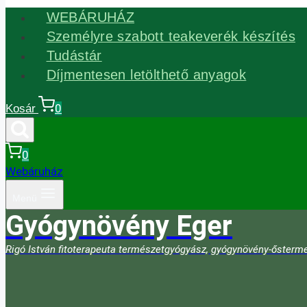
WEBÁRUHÁZ
Személyre szabott teakeverék készítés
Tudástár
Díjmentesen letölthető anyagok
0
Kosár
0
Webáruház
Menü
Gyógynövény Eger
Rigó István fitoterapeuta természetgyógyász, gyógynövény-ősterme