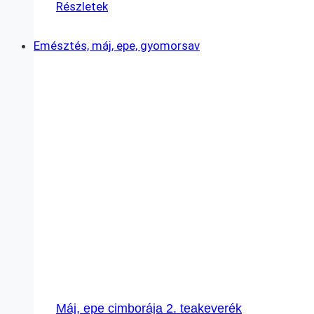
Részletek
Emésztés, máj, epe, gyomorsav
Máj, epe cimborája 2. teakeverék