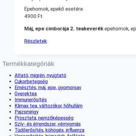
Epehomok, epekő esetére
4900
Ft
Máj, epe cimborája 2. teakeverék
epehomok, epe
Részletek
Termékkategóriák
Altató, migrén, nyugtató
Cukorbetegség
Emésztés, máj, epe, gyomorsav
Gyerektea
Immunerősítés
Klimax tea, változókor, hőhullám
Pajzsmirigy
Prosztata, nemzőképesség
Szív- és érrendszer, vérnyomás
Tüdőerősítés, köhögés, influenza