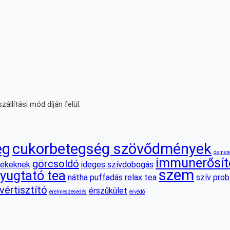
állítási mód díján felül.
ég
cukorbetegség szövődmények
demen
immunerősít
görcsoldó
rekeknek
ideges szívdobogás
szem
yugtató tea
nátha
puffadás
relax tea
szív pro
vértisztító
érszűkület
érelmeszesedés
érvédő