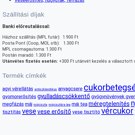
Veseerősítés, húgyutak, felfázás
Szállítási díjak
Banki előreutalással:
Házhoz szállítás (MPL futár): 1.900 Ft
Posta Pont (Coop, MOL stb): 1.300 Ft
MPL csomagautoma: 1.300 Ft
Postán maradó: 1.300 Ft
Utánvétes fizetés esetén:
+300 Ft utánvét kezelés a választott sz
Termék címkék
cukorbetegs
agyi vérellátás
anyagcsere
antiszklerotikus
gyulladáscsökkentő
gyomorerősítés
gyógynövények gye
n
méregtelenítés
megfázás
máj
máj tea
májciszta
májcisztára tea
vércukor
vese
vese erősítő
tisztítás
vese tisztító