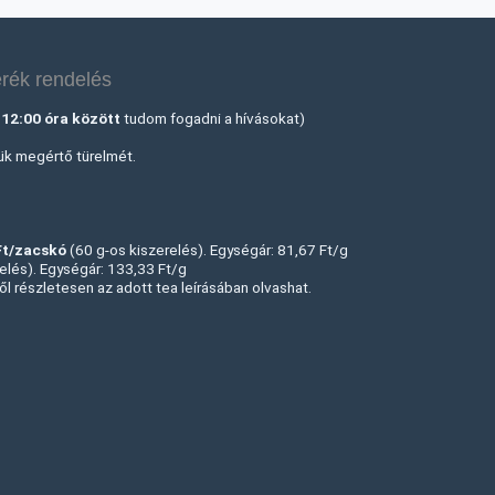
rék rendelés
-12:00 óra között
tudom fogadni a hívásokat)
jük megértő türelmét.
Ft/zacskó
(60 g-os kiszerelés). Egységár: 81,67 Ft/g
elés). Egységár: 133,33 Ft/g
ől részletesen az adott tea leírásában olvashat.