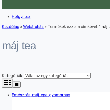
Hölgyi tea
Kezdőlap
»
Webáruház
»
Termékek ezzel a címkével: “máj t
máj tea
Kategóriák:
Emésztés, máj, epe, gyomorsav