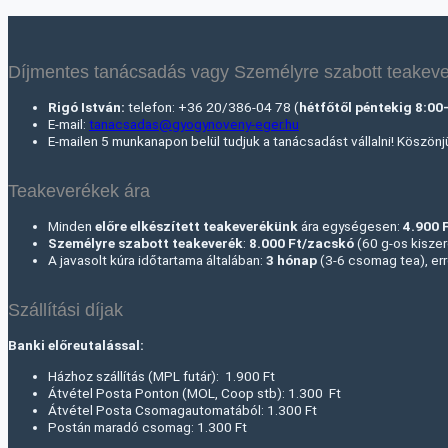
Díjmentes tanácsadás vagy Személyre szabott teakeve
Rigó István:
telefon: +36 20/386-04 78 (
hétfőtől péntekig 8:00
E-mail:
tanacsadas@gyogynoveny-eger.hu
E-mailen 5 munkanapon belül tudjuk a tanácsadást vállalni! Köszön
Teakeverékek ára
Minden
előre elkészített teakeverékünk
ára egységesen:
4.900 
Személyre szabott teakeverék
:
8.000 Ft
/zacskó
(60 g-os kiszer
A javasolt kúra időtartama általában:
3 hónap
(3-6 csomag tea), err
Szállítási díjak
Banki előreutalással:
Házhoz szállítás (MPL futár): 1.900 Ft
Átvétel Posta Ponton (MOL, Coop stb): 1.300 Ft
Átvétel Posta Csomagautomatából: 1.300 Ft
Postán maradó csomag: 1.300 Ft