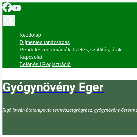
Skip
to
content
Kezdőlap
Díjmentes tanácsadás
Rendelési információk, fizetés, szállítás, árak
Kapcsolat
Belépés | Regisztráció
Gyógynövény Eger
Rigó István fitoterapeuta természetgyógyász, gyógynövény-ősterme