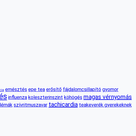
emésztés
epe tea
erősítő
fájdalomcsillapító
gyomor
cia
és
magas vérnyomás
influenza
koleszterinszint
köhögés
tachicardia
blémák
szívritmuszavar
teakeverék gyerekeknek