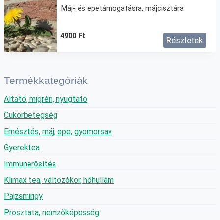
Máj- és epetámogatásra, májcisztára
4900
Ft
Részletek
Termékkategóriák
Altató, migrén, nyugtató
Cukorbetegség
Emésztés, máj, epe, gyomorsav
Gyerektea
Immunerősítés
Klimax tea, változókor, hőhullám
Pajzsmirigy
Prosztata, nemzőképesség