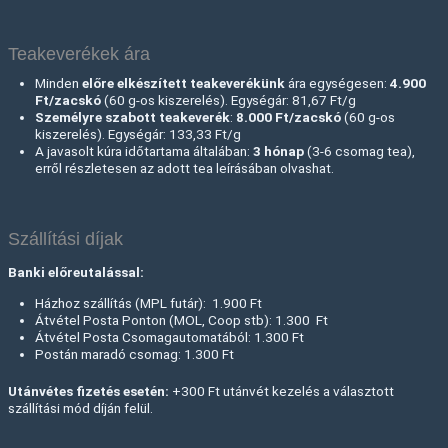
Teakeverékek ára
Minden
előre elkészített teakeverékünk
ára egységesen:
4.900
Ft/zacskó
(60 g-os kiszerelés). Egységár: 81,67 Ft/g
Személyre szabott teakeverék
:
8.000 Ft
/zacskó
(60 g-os
kiszerelés). Egységár: 133,33 Ft/g
A javasolt kúra időtartama általában:
3 hónap
(3-6 csomag tea),
erről részletesen az adott tea leírásában olvashat.
Szállítási díjak
Banki előreutalással:
Házhoz szállítás (MPL futár): 1.900 Ft
Átvétel Posta Ponton (MOL, Coop stb): 1.300 Ft
Átvétel Posta Csomagautomatából: 1.300 Ft
Postán maradó csomag: 1.300 Ft
Utánvétes fizetés esetén:
+300 Ft utánvét kezelés a választott
szállítási mód díján felül.