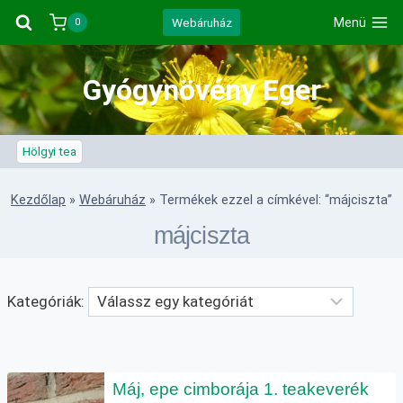
Skip
Webáruház
Menü
0
to
content
Gyógynövény Eger
Hölgyi tea
Kezdőlap
»
Webáruház
»
Termékek ezzel a címkével: “májciszta”
májciszta
Kategóriák:
Máj, epe cimborája 1. teakeverék