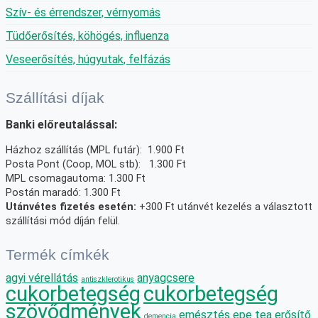
Szív- és érrendszer, vérnyomás
Tüdőerősítés, köhögés, influenza
Veseerősítés, húgyutak, felfázás
Szállítási díjak
Banki előreutalással:
Házhoz szállítás (MPL futár): 1.900 Ft
Posta Pont (Coop, MOL stb): 1.300 Ft
MPL csomagautoma: 1.300 Ft
Postán maradó: 1.300 Ft
Utánvétes fizetés esetén:
+300 Ft utánvét kezelés a választott
szállítási mód díján felül.
Termék címkék
agyi vérellátás
anyagcsere
antiszklerotikus
cukorbetegség
cukorbetegség
szövődmények
emésztés
epe tea
erősítő
demencia