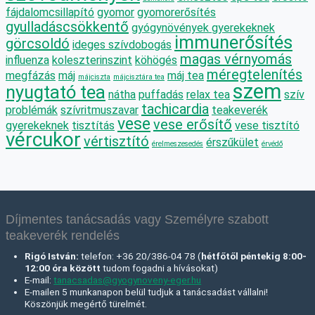
fájdalomcsillapító
gyomor
gyomorerősítés
gyulladáscsökkentő
gyógynövények gyerekeknek
immunerősítés
görcsoldó
ideges szívdobogás
magas vérnyomás
influenza
koleszterinszint
köhögés
méregtelenítés
megfázás
máj
máj tea
májciszta
májcisztára tea
szem
nyugtató tea
nátha
puffadás
relax tea
szív
tachicardia
problémák
szívritmuszavar
teakeverék
vese
vese erősítő
gyerekeknek
tisztítás
vese tisztító
vércukor
vértisztító
érszűkület
érelmeszesedés
érvédő
Díjmentes tanácsadás vagy Személyre szabott
teakeverék rendelés
Rigó István:
telefon: +36 20/386-04 78 (
hétfőtől péntekig 8:00-
12:00 óra között
tudom fogadni a hívásokat)
E-mail:
tanacsadas@gyogynoveny-eger.hu
E-mailen 5 munkanapon belül tudjuk a tanácsadást vállalni!
Köszönjük megértő türelmét.