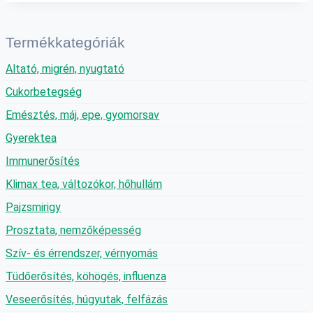
Termékkategóriák
Altató, migrén, nyugtató
Cukorbetegség
Emésztés, máj, epe, gyomorsav
Gyerektea
Immunerősítés
Klimax tea, változókor, hőhullám
Pajzsmirigy
Prosztata, nemzőképesség
Szív- és érrendszer, vérnyomás
Tüdőerősítés, köhögés, influenza
Veseerősítés, húgyutak, felfázás