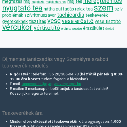
méregtelenítés
megfázás
máj
máj tea
májciszta
májcisztára tea
szem
nyugtató tea
nátha
puffadás
relax tea
szív
tachicardia
problémák
szívritmuszavar
teakeverék
vese
vese erősítő
gyerekeknek
tisztítás
vese tisztító
vércukor
vértisztító
érszűkület
érelmeszesedés
érvédő
Díjmentes tanácsadás vagy Személyre szabott
teakeverék rendelés
Rigó István:
telefon: +36 20/386-04 78 (
hétfőtől péntekig 8:00-
12:00 óra között
tudom fogadni a hívásokat)
E-mail:
tanacsadas@gyogynoveny-eger.hu
E-mailen 5 munkanapon belül tudjuk a tanácsadást vállalni!
Köszönjük megértő türelmét.
Teakeverékek ára
Minden
előre elkészített teakeverékünk
ára egységesen:
4.900
Ft/zacskó
(60 g-os kiszerelés). Egységár: 81,67 Ft/g