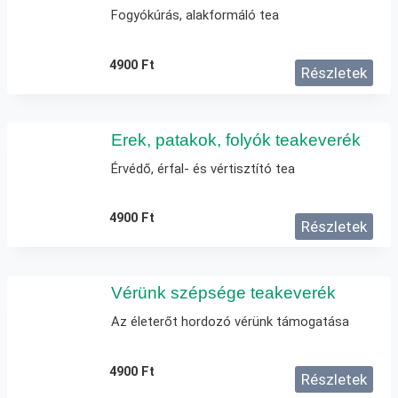
Fogyókúrás, alakformáló tea
4900
Ft
Részletek
Erek, patakok, folyók teakeverék
Érvédő, érfal- és vértisztító tea
4900
Ft
Részletek
Vérünk szépsége teakeverék
Az életerőt hordozó vérünk támogatása
4900
Ft
Részletek