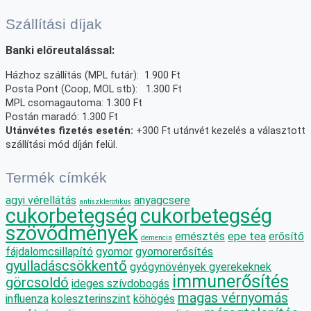
Szállítási díjak
Banki előreutalással:
Házhoz szállítás (MPL futár): 1.900 Ft
Posta Pont (Coop, MOL stb): 1.300 Ft
MPL csomagautoma: 1.300 Ft
Postán maradó: 1.300 Ft
Utánvétes fizetés esetén:
+300 Ft utánvét kezelés a választott
szállítási mód díján felül.
Termék címkék
agyi vérellátás
anyagcsere
antiszklerotikus
cukorbetegség
cukorbetegség
szövődmények
emésztés
epe tea
erősítő
demencia
fájdalomcsillapító
gyomor
gyomorerősítés
gyulladáscsökkentő
gyógynövények gyerekeknek
immunerősítés
görcsoldó
ideges szívdobogás
magas vérnyomás
influenza
koleszterinszint
köhögés