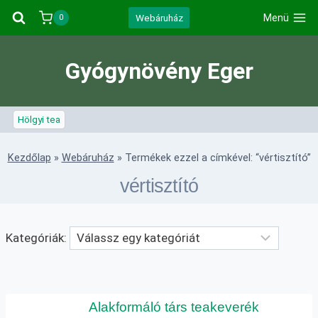
Skip
Webáruház
Menü
0
to
content
Gyógynövény Eger
Hölgyi tea
Kezdőlap
»
Webáruház
»
Termékek ezzel a címkével: “vértisztító”
vértisztító
Kategóriák:
Alakformáló társ teakeverék