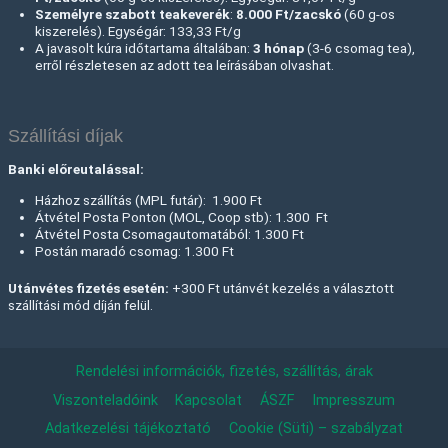
Személyre szabott teakeverék
:
8.000 Ft
/zacskó
(60 g-os
kiszerelés). Egységár: 133,33 Ft/g
A javasolt kúra időtartama általában:
3 hónap
(3-6 csomag tea),
erről részletesen az adott tea leírásában olvashat.
Szállítási díjak
Banki előreutalással:
Házhoz szállítás (MPL futár): 1.900 Ft
Átvétel Posta Ponton (MOL, Coop stb): 1.300 Ft
Átvétel Posta Csomagautomatából: 1.300 Ft
Postán maradó csomag: 1.300 Ft
Utánvétes fizetés esetén:
+300 Ft utánvét kezelés a választott
szállítási mód díján felül.
Rendelési információk, fizetés, szállítás, árak
Viszonteladóink
Kapcsolat
ÁSZF
Impresszum
Adatkezelési tájékoztató
Cookie (Süti) – szabályzat