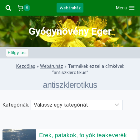
Skip
Webáruház
Menü
0
to
content
Gyógynövény Eger
Hölgyi tea
Kezdőlap
»
Webáruház
»
Termékek ezzel a címkével:
“antiszklerotikus”
antiszklerotikus
Kategóriák:
Erek, patakok, folyók teakeverék