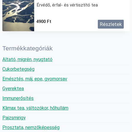
Érvédő, érfal- és vértisztító tea
4900
Ft
Részletek
Termékkategóriák
Altató, migrén, nyugtató
Cukorbetegség
Emésztés, máj, epe, gyomorsav
Gyerektea
Immunerősítés
Klimax tea, változókor, hőhullám
Pajzsmirigy
Prosztata, nemzőképesség