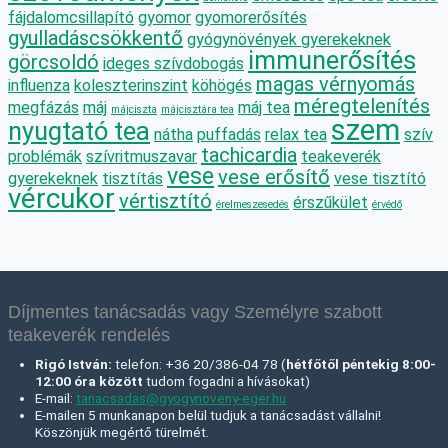
fájdalomcsillapító
gyomor
gyomorerősítés
gyulladáscsökkentő
gyógynövények gyerekeknek
immunerősítés
görcsoldó
ideges szívdobogás
magas vérnyomás
influenza
koleszterinszint
köhögés
méregtelenítés
megfázás
máj
máj tea
májciszta
májcisztára tea
szem
nyugtató tea
nátha
puffadás
relax tea
szív
tachicardia
problémák
szívritmuszavar
teakeverék
vese
vese erősítő
gyerekeknek
tisztítás
vese tisztító
vércukor
vértisztító
érszűkület
érelmeszesedés
érvédő
Díjmentes tanácsadás vagy Személyre szabott
teakeverék rendelés
Rigó István:
telefon: +36 20/386-04 78 (
hétfőtől péntekig 8:00-
12:00 óra között
tudom fogadni a hívásokat)
E-mail:
tanacsadas@gyogynoveny-eger.hu
E-mailen 5 munkanapon belül tudjuk a tanácsadást vállalni!
Köszönjük megértő türelmét.