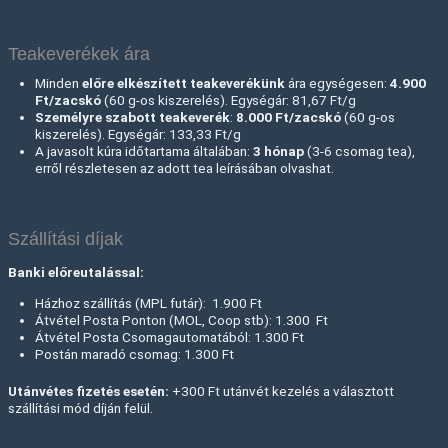
Teakeverékek ára
Minden
előre elkészített teakeverékünk
ára egységesen:
4.900
Ft/zacskó
(60 g-os kiszerelés). Egységár: 81,67 Ft/g
Személyre szabott teakeverék
:
8.000 Ft
/zacskó
(60 g-os
kiszerelés). Egységár: 133,33 Ft/g
A javasolt kúra időtartama általában:
3 hónap
(3-6 csomag tea),
erről részletesen az adott tea leírásában olvashat.
Szállítási díjak
Banki előreutalással:
Házhoz szállítás (MPL futár): 1.900 Ft
Átvétel Posta Ponton (MOL, Coop stb): 1.300 Ft
Átvétel Posta Csomagautomatából: 1.300 Ft
Postán maradó csomag: 1.300 Ft
Utánvétes fizetés esetén:
+300 Ft utánvét kezelés a választott
szállítási mód díján felül.