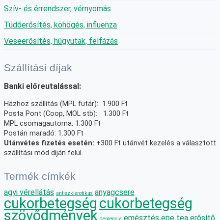
Szív- és érrendszer, vérnyomás
Tüdőerősítés, köhögés, influenza
Veseerősítés, húgyutak, felfázás
Szállítási díjak
Banki előreutalással:
Házhoz szállítás (MPL futár): 1.900 Ft
Posta Pont (Coop, MOL stb): 1.300 Ft
MPL csomagautoma: 1.300 Ft
Postán maradó: 1.300 Ft
Utánvétes fizetés esetén:
+300 Ft utánvét kezelés a választott
szállítási mód díján felül.
Termék címkék
agyi vérellátás
anyagcsere
antiszklerotikus
cukorbetegség
cukorbetegség
szövődmények
emésztés
epe tea
erősítő
demencia