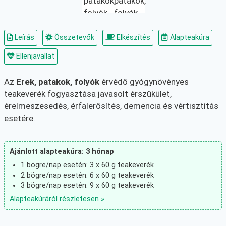
Leírás
Összetevők
Elkészítés
Alapteakúra
Ellenjavallat
Az
Erek, patakok, folyók
érvédő gyógynövényes
teakeverék fogyasztása javasolt érszűkület,
érelmeszesedés, érfalerősítés, demencia és vértisztítás
esetére.
Ajánlott alapteakúra: 3 hónap
1 bögre/nap esetén: 3 x 60 g teakeverék
2 bögre/nap esetén: 6 x 60 g teakeverék
3 bögre/nap esetén: 9 x 60 g teakeverék
Alapteakúráról részletesen »