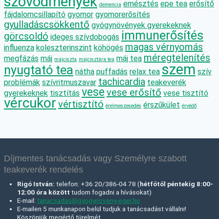
szövődmények
emésztés
epe tea
erősítő
demencia
fájdalomcsillapító
gyomor
gyomorerősítés
gyulladáscsökkentő
gyógynövények gyerekeknek
immunerősítés
görcsoldó
ideges szívdobogás
magas vérnyomás
influenza
koleszterinszint
köhögés
méregtelenítés
megfázás
máj
máj tea
májciszta
májcisztára tea
szem
nyugtató tea
nátha
puffadás
relax tea
szív
tachicardia
problémák
szívritmuszavar
teakeverék
vese
vese erősítő
gyerekeknek
tisztítás
vese tisztító
vércukor
vértisztító
érszűkület
érelmeszesedés
érvédő
Díjmentes tanácsadás vagy Személyre szabott
teakeverék rendelés
Rigó István:
telefon: +36 20/386-04 78 (
hétfőtől péntekig 8:00-
12:00 óra között
tudom fogadni a hívásokat)
E-mail:
tanacsadas@gyogynoveny-eger.hu
E-mailen 5 munkanapon belül tudjuk a tanácsadást vállalni!
Köszönjük megértő türelmét.