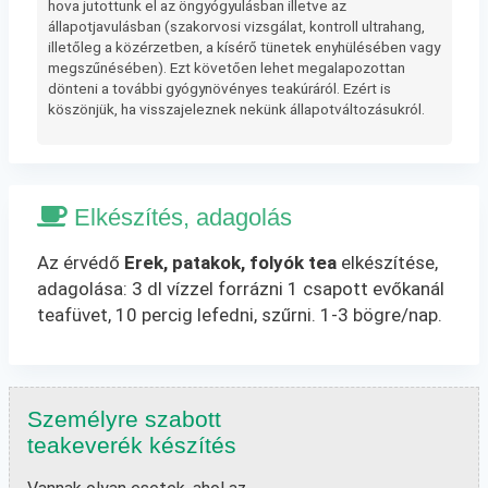
hova jutottunk el az öngyógyulásban illetve az
állapotjavulásban (szakorvosi vizsgálat, kontroll ultrahang,
illetőleg a közérzetben, a kísérő tünetek enyhülésében vagy
megszűnésében). Ezt követően lehet megalapozottan
dönteni a további gyógynövényes teakúráról. Ezért is
köszönjük, ha visszajeleznek nekünk állapotváltozásukról.
Elkészítés, adagolás
Az érvédő
Erek, patakok, folyók tea
elkészítése,
adagolása: 3 dl vízzel forrázni 1 csapott evőkanál
teafüvet, 10 percig lefedni, szűrni. 1-3 bögre/nap.
Személyre szabott
teakeverék készítés