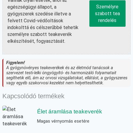
Vannak olyan esetek, ahol az
Személyre
egészségügyi állapot, a
szabott tea
gyógyszerek szedése illetve a
rendelés
felvett Covid-védőoltások
indokolttá és célszerűbbé tehetik
személyre szabott teakeverék
elkészítését, fogyasztását.
Figyelem!
A gyógynövényes teakeverékek és az életmód tanácsok a
szervezet testi-lelki öngyógyító- és harmonizáló folyamatait
segíthetik elő, ám az orvosi vizsgálatokat, ellátást, a gyógyszeres
vagy egyéb szakorvosi kezelést nem helyettesíthetik.
Kapcsolódó termékek
Élet áramlása teakeverék
Magas vérnyomás esetére