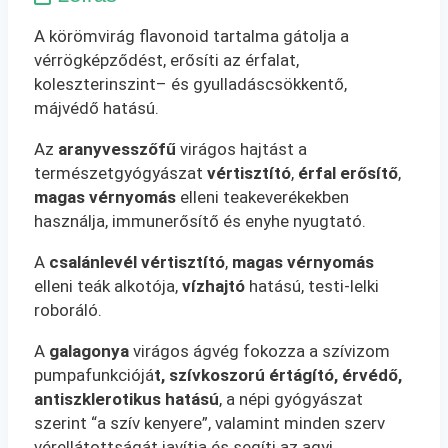
A körömvirág flavonoid tartalma gátolja a
vérrögképződést, erősíti az érfalat,
koleszterinszint– és gyulladáscsökkentő,
májvédő hatású.
Az
aranyvesszőfű
virágos hajtást a
természetgyógyászat
vértisztító
,
érfal erősítő
,
magas vérnyomás
elleni teakeverékekben
használja, immunerősítő és enyhe nyugtató.
A
csalánlevél vértisztító
,
magas vérnyomás
elleni teák alkotója,
vízhajtó
hatású, testi-lelki
roboráló.
A
galagonya
virágos ágvég fokozza a szívizom
pumpafunkciójá
t, szívkoszorú értágító, érvédő,
antiszklerotikus hatású
, a népi gyógyászat
szerint “a szív kenyere”, valamint minden szerv
vérellátottságát javítja és segíti az agyi