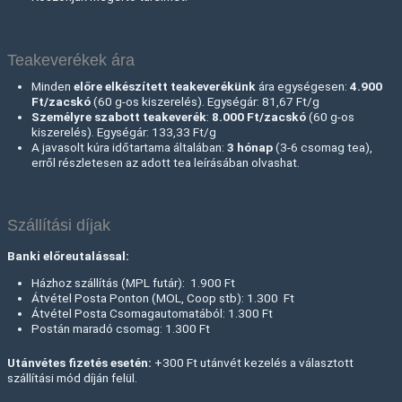
Teakeverékek ára
Minden
előre elkészített teakeverékünk
ára egységesen:
4.900
Ft/zacskó
(60 g-os kiszerelés). Egységár: 81,67 Ft/g
Személyre szabott teakeverék
:
8.000 Ft
/zacskó
(60 g-os
kiszerelés). Egységár: 133,33 Ft/g
A javasolt kúra időtartama általában:
3 hónap
(3-6 csomag tea),
erről részletesen az adott tea leírásában olvashat.
Szállítási díjak
Banki előreutalással:
Házhoz szállítás (MPL futár): 1.900 Ft
Átvétel Posta Ponton (MOL, Coop stb): 1.300 Ft
Átvétel Posta Csomagautomatából: 1.300 Ft
Postán maradó csomag: 1.300 Ft
Utánvétes fizetés esetén:
+300 Ft utánvét kezelés a választott
szállítási mód díján felül.