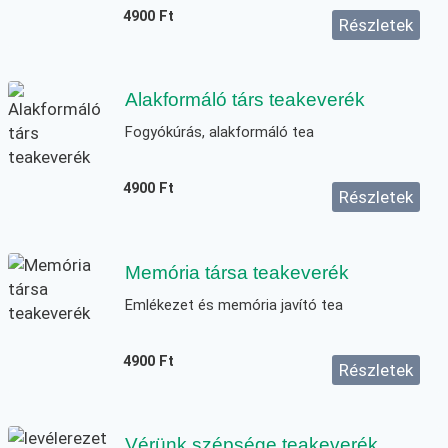
4900
Ft
Részletek
Alakformáló társ teakeverék
Fogyókúrás, alakformáló tea
4900
Ft
Részletek
Memória társa teakeverék
Emlékezet és memória javító tea
4900
Ft
Részletek
Vérünk szépsége teakeverék