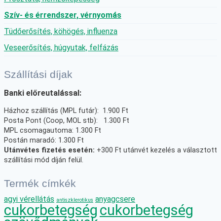
Szív- és érrendszer, vérnyomás
Tüdőerősítés, köhögés, influenza
Veseerősítés, húgyutak, felfázás
Szállítási díjak
Banki előreutalással:
Házhoz szállítás (MPL futár): 1.900 Ft
Posta Pont (Coop, MOL stb): 1.300 Ft
MPL csomagautoma: 1.300 Ft
Postán maradó: 1.300 Ft
Utánvétes fizetés esetén:
+300 Ft utánvét kezelés a választott
szállítási mód díján felül.
Termék címkék
agyi vérellátás
anyagcsere
antiszklerotikus
cukorbetegség
cukorbetegség