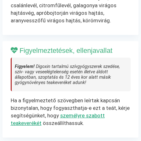
csalánlevél, citromfűlevél, galagonya virágos
hajtásvég, apróbojtorján virágos hajtás,
aranyvesszőfű virágos hajtás, körömvirág.
Figyelmeztetések, ellenjavallat
Figyelem!
Digoxin tartalmú szívgyógyszerek szedése,
szív- vagy veseelégtelenség esetén illetve áldott
állapotban, szoptatás és 12 éves kor alatt másik
gyógynövényes teakeveréket adunk!
Ha a figyelmeztető szövegben leírtak kapcsán
bizonytalan, hogy fogyaszthatja-e ezt a teát, kérje
segítségünket, hogy
személyre szabott
teakeverékét
összeállíthassuk.