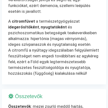
funkciókat, ezért demencia, szellemi leépülés
esetén is javallott.
A
citromfüvet
a természetgyógyászat
idegerősítőként
,
nyugtatóként
és
pszichoszomatikus betegségek teakeverékeiben
alkalmazza: hipertónia (magas vérnyomás),
ideges szívpanaszok és nyugtalanság esetén.
A citromfű a nyúltagy idegszálaiban felgyülemlett
feszültséget nem engedi továbbítani az agykéreg
felé, ezért a Föld egyik legtermészetesebb
természetes feszültségoldója és nyugtatója,
hozzászokás (függőség) kialakulása nélkül!
Összetevők
Összetevők
: mezei zsurló meddő hajtás,