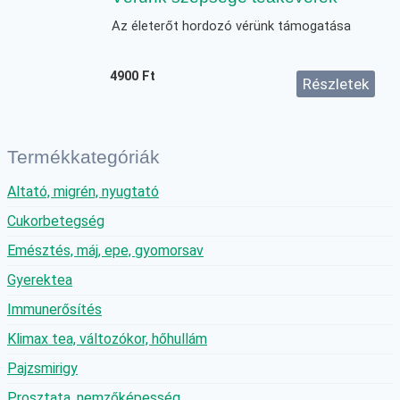
Az életerőt hordozó vérünk támogatása
4900
Ft
Részletek
Termékkategóriák
Altató, migrén, nyugtató
Cukorbetegség
Emésztés, máj, epe, gyomorsav
Gyerektea
Immunerősítés
Klimax tea, változókor, hőhullám
Pajzsmirigy
Prosztata, nemzőképesség