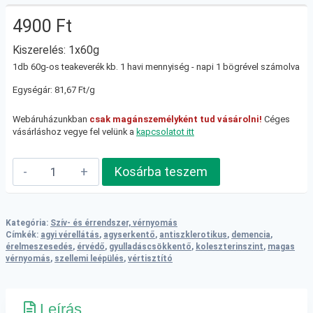
4900
Ft
Kiszerelés: 1x60g
1db 60g-os teakeverék kb. 1 havi mennyiség - napi 1 bögrével számolva
Egységár: 81,67 Ft/g
Webáruházunkban
csak magánszemélyként tud vásárolni!
Céges
vásárláshoz vegye fel velünk a
kapcsolatot itt
Erek,
Kosárba teszem
patakok,
folyók
teakeverék
Kategória:
Szív- és érrendszer, vérnyomás
mennyiség
Címkék:
agyi vérellátás
,
agyserkentő
,
antiszklerotikus
,
demencia
,
érelmeszesedés
,
érvédő
,
gyulladáscsökkentő
,
koleszterinszint
,
magas
vérnyomás
,
szellemi leépülés
,
vértisztító
Leírás