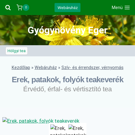
Skip
Webáruház
Menü
0
to
content
Gyógynövény Eger
Hölgyi tea
Kezdőlap
»
Webáruház
»
Szív- és érrendszer, vérnyomás
Erek, patakok, folyók teakeverék
Érvédő, érfal- és vértisztító tea