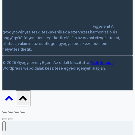
Figyelem! A
gyógynövényes teák, teakeverékek a szervezet harmonizáló és
öngyógyító folyamatait segíthetik elő, ám az orvosi vizsgálatokat,
ellátást, valamint az esetleges gyógyszeres kezelést nem
helyettesíthetik.
© 2026 Gyógynövény Eger - Az oldalt készítette:
WebGepárd
-
Wordpress weboldalak készítése egyedi igények alapján.