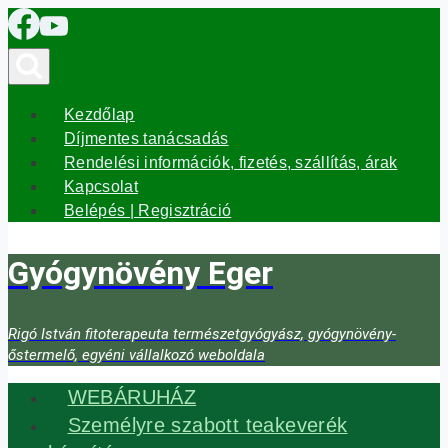
Skip
to
content
Kezdőlap
Díjmentes tanácsadás
Rendelési információk, fizetés, szállítás, árak
Kapcsolat
Belépés | Regisztráció
Gyógynövény Eger
Rigó István fitoterapeuta természetgyógyász, gyógynövény-
őstermelő, egyéni vállalkozó weboldala
WEBÁRUHÁZ
Személyre szabott teakeverék