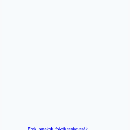
Erek, patakok, folyók teakeverék