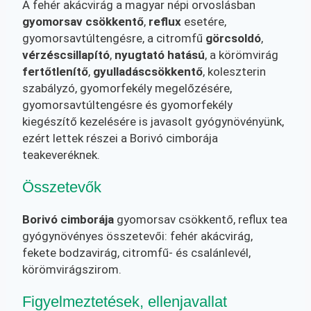
A fehér akácvirág a magyar népi orvoslásban
gyomorsav csökkentő
,
reflux
esetére,
gyomorsavtúltengésre, a citromfű
görcsoldó
,
vérzéscsillapító
,
nyugtató hatású
, a körömvirág
fertőtlenítő
,
gyulladáscsökkentő
, koleszterin
szabályzó, gyomorfekély megelőzésére,
gyomorsavtúltengésre és gyomorfekély
kiegészítő kezelésére is javasolt gyógynövényünk,
ezért lettek részei a Borivó cimborája
teakeveréknek.
Összetevők
Borivó cimborája
gyomorsav csökkentő, reflux tea
gyógynövényes összetevői: fehér akácvirág,
fekete bodzavirág, citromfű- és csalánlevél,
körömvirágszirom.
Figyelmeztetések, ellenjavallat