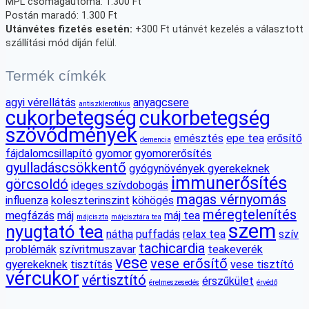
MPL csomagautoma: 1.300 Ft
Postán maradó: 1.300 Ft
Utánvétes fizetés esetén:
+300 Ft utánvét kezelés a választott
szállítási mód díján felül.
Termék címkék
agyi vérellátás
anyagcsere
antiszklerotikus
cukorbetegség
cukorbetegség
szövődmények
emésztés
epe tea
erősítő
demencia
fájdalomcsillapító
gyomor
gyomorerősítés
gyulladáscsökkentő
gyógynövények gyerekeknek
immunerősítés
görcsoldó
ideges szívdobogás
magas vérnyomás
influenza
koleszterinszint
köhögés
méregtelenítés
megfázás
máj
máj tea
májciszta
májcisztára tea
szem
nyugtató tea
nátha
puffadás
relax tea
szív
tachicardia
problémák
szívritmuszavar
teakeverék
vese
vese erősítő
gyerekeknek
tisztítás
vese tisztító
vércukor
vértisztító
érszűkület
érelmeszesedés
érvédő