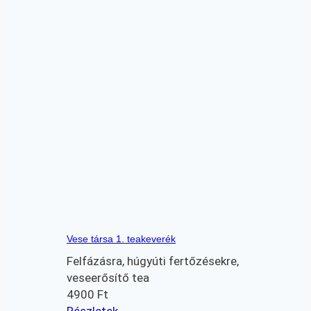
Vese társa 1. teakeverék
Felfázásra, húgyúti fertőzésekre,
veseerősítő tea
4900
Ft
Részletek