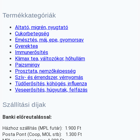
Termékkategóriák
Altató, migrén, nyugtató
Cukorbetegség
Emésztés, máj, epe, gyomorsav
Gyerektea
Immunerősítés
Klimax tea, változókor, hőhullám
Pajzsmirigy
Prosztata, nemzőképesség
Szív- és érrendszer, vérnyomás
Tüdőerősítés, köhögés, influenza
Veseerősítés, húgyutak, felfázás
Szállítási díjak
Banki előreutalással:
Házhoz szállítás (MPL futár): 1.900 Ft
Posta Pont (Coop, MOL stb): 1.300 Ft