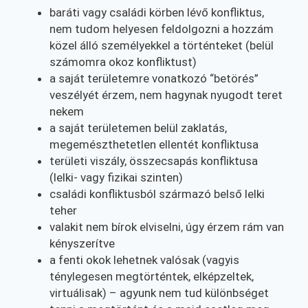
baráti vagy családi körben lévő konfliktus,
nem tudom helyesen feldolgozni a hozzám
közel álló személyekkel a történteket (belül
számomra okoz konfliktust)
a saját területemre vonatkozó “betörés”
veszélyét érzem, nem hagynak nyugodt teret
nekem
a saját területemen belül zaklatás,
megemészthetetlen ellentét konfliktusa
területi viszály, összecsapás konfliktusa
(lelki- vagy fizikai szinten)
családi konfliktusból származó belső lelki
teher
valakit nem bírok elviselni, úgy érzem rám van
kényszerítve
a fenti okok lehetnek valósak (vagyis
ténylegesen megtörténtek, elképzeltek,
virtuálisak) – agyunk nem tud különbséget