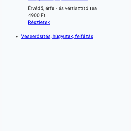
Érvédő, érfal- és vértisztító tea
4900
Ft
Részletek
Veseerősítés, húgyutak, felfázás