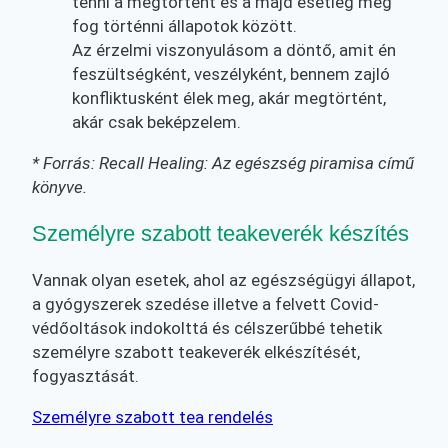
tenni a megtörtént és a majd esetleg meg
fog történni állapotok között.
Az érzelmi viszonyulásom a döntő, amit én
feszültségként, veszélyként, bennem zajló
konfliktusként élek meg, akár megtörtént,
akár csak beképzelem.
* Forrás: Recall Healing: Az egészség piramisa című
könyve.
Személyre szabott teakeverék készítés
Vannak olyan esetek, ahol az egészségügyi állapot,
a gyógyszerek szedése illetve a felvett Covid-
védőoltások indokolttá és célszerűbbé tehetik
személyre szabott teakeverék elkészítését,
fogyasztását.
Személyre szabott tea rendelés