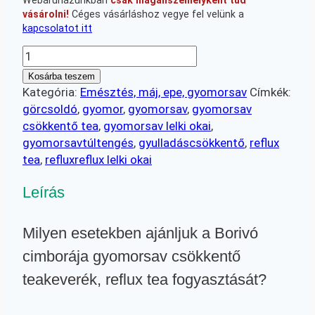
Webáruházunkban
csak magánszemélyként tud
vásárolni!
Céges vásárláshoz vegye fel velünk a
kapcsolatot itt
Borivó
cimborája
Kosárba teszem
teakeverék
Kategória:
Emésztés, máj, epe, gyomorsav
Címkék:
mennyiség
görcsoldó
,
gyomor
,
gyomorsav
,
gyomorsav
csökkentő tea
,
gyomorsav lelki okai
,
gyomorsavtúltengés
,
gyulladáscsökkentő
,
reflux
tea
,
refluxreflux lelki okai
Leírás
Milyen esetekben ajánljuk a Borivó
cimborája gyomorsav csökkentő
teakeverék, reflux tea fogyasztását?