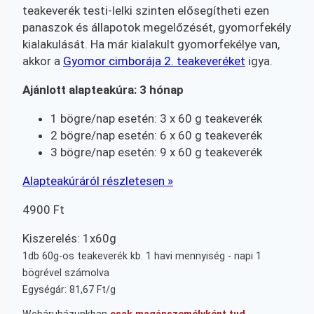
teakeverék testi-lelki szinten elősegítheti ezen
panaszok és állapotok megelőzését, gyomorfekély
kialakulását. Ha már kialakult gyomorfekélye van,
akkor a
Gyomor cimborája 2. teakeveréket
igya.
Ajánlott alapteakúra: 3 hónap
1 bögre/nap esetén: 3 x 60 g teakeverék
2 bögre/nap esetén: 6 x 60 g teakeverék
3 bögre/nap esetén: 9 x 60 g teakeverék
Alapteakúráról részletesen »
4900
Ft
Kiszerelés: 1x60g
1db 60g-os teakeverék kb. 1 havi mennyiség - napi 1
bögrével számolva
Egységár: 81,67 Ft/g