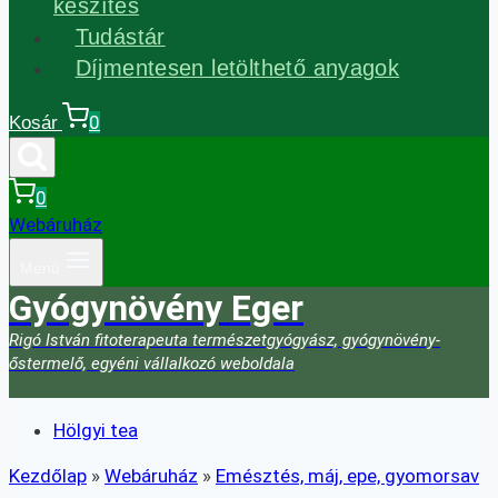
készítés
Tudástár
Díjmentesen letölthető anyagok
0
Kosár
0
Webáruház
Menü
Gyógynövény Eger
Rigó István fitoterapeuta természetgyógyász, gyógynövény-
őstermelő, egyéni vállalkozó weboldala
Hölgyi tea
Kezdőlap
»
Webáruház
»
Emésztés, máj, epe, gyomorsav