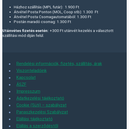
Házhoz szállítás (MPL futár): 1.900 Ft
Átvétel Posta Ponton (MOL, Coop stb): 1.300 Ft
Átvétel Posta Csomagautomatából: 1.300 Ft
Postán maradó csomag: 1.300 Ft
Utánvétes fizetés esetén:
+300 Ft utánvét kezelés a választott
szállítási mód díján felül.
Rendelési információk, fizetés, szállítás, árak
Viszonteladóink
Kapcsolat
ÁSZF
Impresszum
Adatkezelési tájékoztató
Cookie (Süti) – szabályzat
Panaszkezelési Szabályzat
Elállási tájékoztató
Elállás a szerződéstől