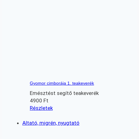
Gyomor cimborája 1. teakeverék
Emésztést segítő teakeverék
4900
Ft
Részletek
Altató, migrén, nyugtató