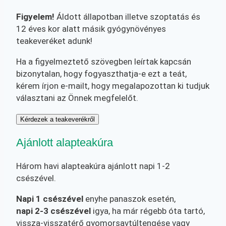
Figyelem!
Áldott állapotban illetve szoptatás és
12 éves kor alatt másik gyógynövényes
teakeveréket adunk!
Ha a figyelmeztető szövegben leírtak kapcsán
bizonytalan, hogy fogyaszthatja-e ezt a teát,
kérem írjon e-mailt, hogy megalapozottan ki tudjuk
választani az Önnek megfelelőt.
Kérdezek a teakeverékről
Ajánlott alapteakúra
Három havi alapteakúra ajánlott napi 1-2
csészével.
Napi 1 csészével
enyhe panaszok esetén,
napi 2-3 csészével
igya, ha már régebb óta tartó,
vissza-visszatérő gyomorsavtúltengése vagy