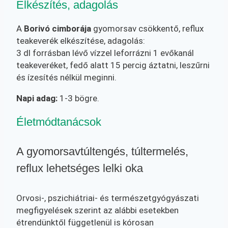
Elkészítés, adagolás
A
Borivó cimborája
gyomorsav csökkentő, reflux
teakeverék elkészítése, adagolás:
3 dl forrásban lévő vízzel leforrázni 1 evőkanál
teakeveréket, fedő alatt 15 percig áztatni, leszűrni
és ízesítés nélkül meginni.
Napi adag:
1-3 bögre.
Életmódtanácsok
A gyomorsavtúltengés, túltermelés,
reflux lehetséges lelki oka
Orvosi-, pszichiátriai- és természetgyógyászati
megfigyelések szerint az alábbi esetekben
étrendünktől függetlenül is kórosan