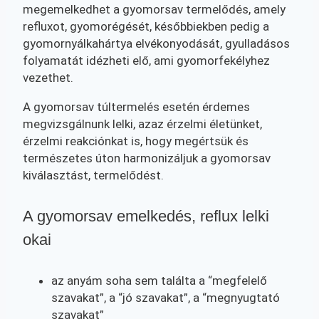
megemelkedhet a gyomorsav termelődés, amely
refluxot, gyomorégését, későbbiekben pedig a
gyomornyálkahártya elvékonyodását, gyulladásos
folyamatát idézheti elő, ami gyomorfekélyhez
vezethet.
A gyomorsav túltermelés esetén érdemes
megvizsgálnunk lelki, azaz érzelmi életünket,
érzelmi reakciónkat is, hogy megértsük és
természetes úton harmonizáljuk a gyomorsav
kiválasztást, termelődést.
A gyomorsav emelkedés, reflux lelki
okai
az anyám soha sem találta a “megfelelő
szavakat”, a “jó szavakat”, a “megnyugtató
szavakat”