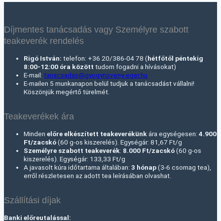
Díjmentes tanácsadás vagy Személyre szabott
teakeverék rendelés
Rigó István:
telefon: +36 20/386-04 78 (
hétfőtől péntekig
8:00-12:00 óra között
tudom fogadni a hívásokat)
E-mail:
tanacsadas@gyogynoveny-eger.hu
E-mailen 5 munkanapon belül tudjuk a tanácsadást vállalni!
Köszönjük megértő türelmét.
Teakeverékek ára
Minden
előre elkészített teakeverékünk
ára egységesen:
4.900
Ft/zacskó
(60 g-os kiszerelés). Egységár: 81,67 Ft/g
Személyre szabott teakeverék
:
8.000 Ft
/zacskó
(60 g-os
kiszerelés). Egységár: 133,33 Ft/g
A javasolt kúra időtartama általában:
3 hónap
(3-6 csomag tea),
erről részletesen az adott tea leírásában olvashat.
Szállítási díjak
Banki előreutalással: