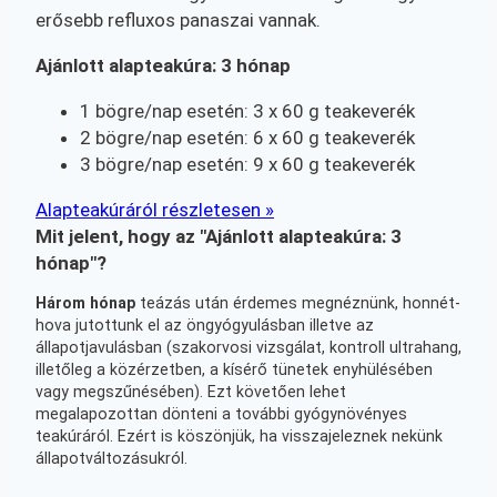
erősebb refluxos panaszai vannak.
Ajánlott alapteakúra: 3 hónap
1 bögre/nap esetén: 3 x 60 g teakeverék
2 bögre/nap esetén: 6 x 60 g teakeverék
3 bögre/nap esetén: 9 x 60 g teakeverék
Alapteakúráról részletesen »
Mit jelent, hogy az "Ajánlott alapteakúra: 3
hónap"?
Három hónap
teázás után érdemes megnéznünk, honnét-
hova jutottunk el az öngyógyulásban illetve az
állapotjavulásban (szakorvosi vizsgálat, kontroll ultrahang,
illetőleg a közérzetben, a kísérő tünetek enyhülésében
vagy megszűnésében). Ezt követően lehet
megalapozottan dönteni a további gyógynövényes
teakúráról. Ezért is köszönjük, ha visszajeleznek nekünk
állapotváltozásukról.