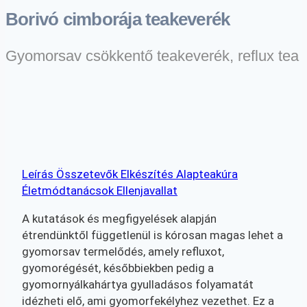
Borivó cimborája teakeverék
Gyomorsav csökkentő teakeverék, reflux tea
Leírás
Összetevők
Elkészítés
Alapteakúra
Életmódtanácsok
Ellenjavallat
A kutatások és megfigyelések alapján
étrendünktől függetlenül is kórosan magas lehet a
gyomorsav termelődés, amely refluxot,
gyomorégését, későbbiekben pedig a
gyomornyálkahártya gyulladásos folyamatát
idézheti elő, ami gyomorfekélyhez vezethet. Ez a