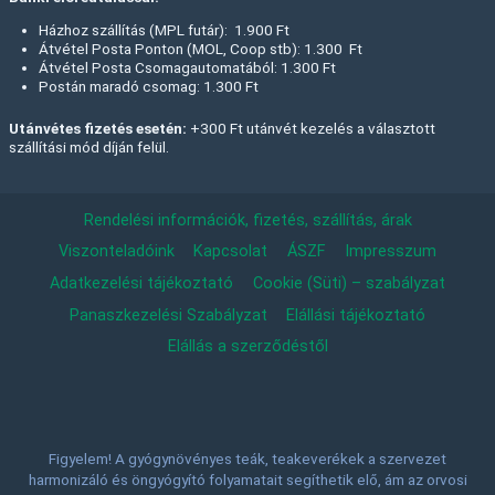
Házhoz szállítás (MPL futár): 1.900 Ft
Átvétel Posta Ponton (MOL, Coop stb): 1.300 Ft
Átvétel Posta Csomagautomatából: 1.300 Ft
Postán maradó csomag: 1.300 Ft
Utánvétes fizetés esetén:
+300 Ft utánvét kezelés a választott
szállítási mód díján felül.
Rendelési információk, fizetés, szállítás, árak
Viszonteladóink
Kapcsolat
ÁSZF
Impresszum
Adatkezelési tájékoztató
Cookie (Süti) – szabályzat
Panaszkezelési Szabályzat
Elállási tájékoztató
Elállás a szerződéstől
Figyelem! A gyógynövényes teák, teakeverékek a szervezet
harmonizáló és öngyógyító folyamatait segíthetik elő, ám az orvosi