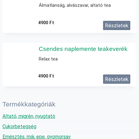
Álmatlanság, alvászavar, altató tea
4900
Ft
Részletek
Csendes naplemente teakeverék
Relax tea
4900
Ft
Részletek
Termékkategóriák
Altató, migrén, nyugtató
Cukorbetegség
Emésztés, máj, epe, gyomorsav