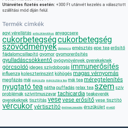
Utánvétes fizetés esetén:
+300 Ft utánvét kezelés a választott
szállítási mód díján felül.
Termék címkék
agyi vérellátás
anyagcsere
antiszklerotikus
cukorbetegség
cukorbetegség
szövődmények
emésztés
epe tea
erősítő
demencia
fájdalomcsillapító
gyomor
gyomorerősítés
gyulladáscsökkentő
gyógynövények gyerekeknek
immunerősítés
görcsoldó
ideges szívdobogás
magas vérnyomás
influenza
koleszterinszint
köhögés
méregtelenítés
megfázás
máj
máj tea
májciszta
májcisztára tea
szem
nyugtató tea
nátha
puffadás
relax tea
szív
tachicardia
problémák
szívritmuszavar
teakeverék
vese
vese erősítő
gyerekeknek
tisztítás
vese tisztító
vércukor
vértisztító
érszűkület
érelmeszesedés
érvédő