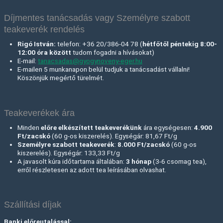
Díjmentes tanácsadás vagy Személyre szabott
teakeverék rendelés
Rigó István:
telefon: +36 20/386-04 78 (
hétfőtől péntekig 8:00-
12:00 óra között
tudom fogadni a hívásokat)
E-mail:
tanacsadas@gyogynoveny-eger.hu
E-mailen 5 munkanapon belül tudjuk a tanácsadást vállalni!
Köszönjük megértő türelmét.
Teakeverékek ára
Minden
előre elkészített teakeverékünk
ára egységesen:
4.900
Ft/zacskó
(60 g-os kiszerelés). Egységár: 81,67 Ft/g
Személyre szabott teakeverék
:
8.000 Ft
/zacskó
(60 g-os
kiszerelés). Egységár: 133,33 Ft/g
A javasolt kúra időtartama általában:
3 hónap
(3-6 csomag tea),
erről részletesen az adott tea leírásában olvashat.
Szállítási díjak
Banki előreutalással: