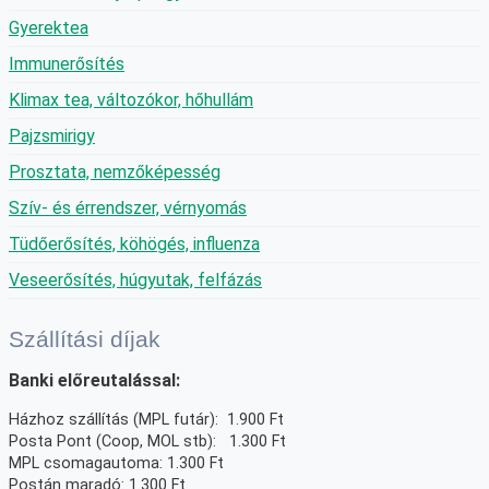
Gyerektea
Immunerősítés
Klimax tea, változókor, hőhullám
Pajzsmirigy
Prosztata, nemzőképesség
Szív- és érrendszer, vérnyomás
Tüdőerősítés, köhögés, influenza
Veseerősítés, húgyutak, felfázás
Szállítási díjak
Banki előreutalással:
Házhoz szállítás (MPL futár): 1.900 Ft
Posta Pont (Coop, MOL stb): 1.300 Ft
MPL csomagautoma: 1.300 Ft
Postán maradó: 1.300 Ft