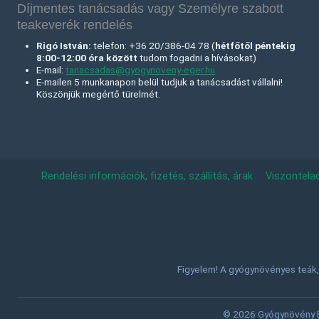
Díjmentes tanácsadás vagy Személyre szabott
teakeverék rendelés
Rigó István:
telefon: +36 20/386-04 78 (
hétfőtől péntekig
8:00-12:00 óra között
tudom fogadni a hívásokat)
E-mail:
tanacsadas@gyogynoveny-eger.hu
E-mailen 5 munkanapon belül tudjuk a tanácsadást vállalni!
Köszönjük megértő türelmét.
Rendelési információk, fizetés, szállítás, árak
Viszontela
Figyelem! A gyógynövényes teák, 
© 2026 Gyógynövény Eg