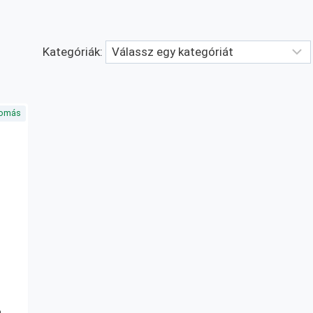
Kategóriák:
nyomás
ó