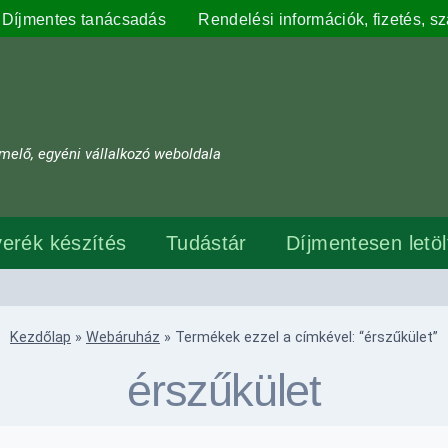
Díjmentes tanácsadás
Rendelési információk, fizetés, szá
melő, egyéni vállalkozó weboldala
erék készítés
Tudástár
Díjmentesen letö
Kezdőlap
»
Webáruház
»
Termékek ezzel a címkével: “érszűkület”
érszűkület