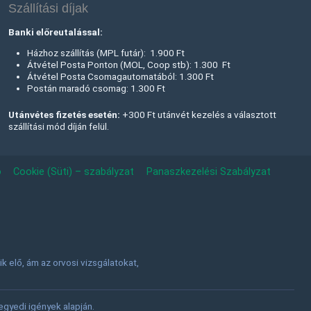
Szállítási díjak
Banki előreutalással:
Házhoz szállítás (MPL futár): 1.900 Ft
Átvétel Posta Ponton (MOL, Coop stb): 1.300 Ft
Átvétel Posta Csomagautomatából: 1.300 Ft
Postán maradó csomag: 1.300 Ft
Utánvétes fizetés esetén:
+300 Ft utánvét kezelés a választott
szállítási mód díján felül.
ó
Cookie (Süti) – szabályzat
Panaszkezelési Szabályzat
 elő, ám az orvosi vizsgálatokat,
.
gyedi igények alapján.