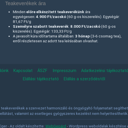
Teakeverékek ára
Minden
előre elkészített teakeverékünk
ára
egységesen:
4.900 Ft/zacskó
(60 g-os kiszerelés). Egységár:
81,67 Ft/g
Személyre szabott teakeverék
:
8.000 Ft
/zacskó
(60 g-os
kiszerelés). Egységár: 133,33 Ft/g
A javasolt kúra időtartama általában:
3 hónap
(3-6 csomag tea),
erről részletesen az adott tea leírásában olvashat.
dóink
Kapcsolat
ÁSZF
Impresszum
Adatkezelési tájékoztat
Elállási tájékoztató
Elállás a szerződéstől
teakeverékek a szervezet harmonizáló és öngyógyító folyamatait segíthetik
ellátást, valamint az esetleges gyógyszeres kezelést nem helyettesíthetik
er - Az oldalt készítette:
WebGepárd
- Wordpress weboldalak készítése e