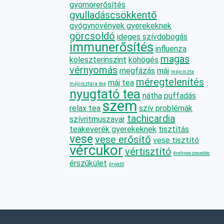
gyomorerősítés
gyulladáscsökkentő
gyógynövények gyerekeknek
görcsoldó
ideges szívdobogás
immunerősítés
influenza
magas
koleszterinszint
köhögés
vérnyomás
megfázás
máj
májciszta
méregtelenítés
máj tea
májcisztára tea
nyugtató tea
nátha
puffadás
szem
relax tea
szív problémák
tachicardia
szívritmuszavar
teakeverék gyerekeknek
tisztítás
vese
vese erősítő
vese tisztító
vércukor
vértisztító
érelmeszesedés
érszűkület
érvédő