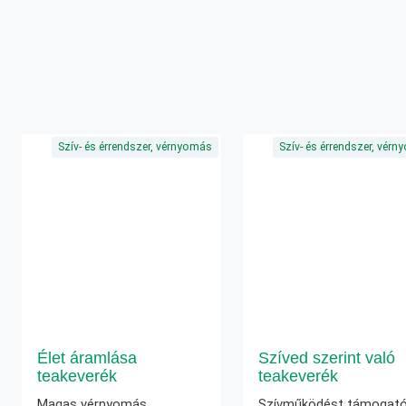
Szív- és érrendszer, vérnyomás
Szív- és érrendszer, vér
Élet áramlása
Szíved szerint való
teakeverék
teakeverék
Magas vérnyomás
Szívműködést támogat