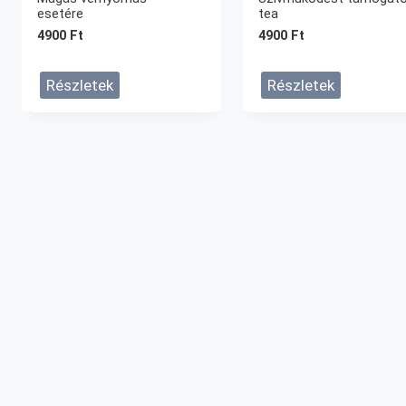
esetére
tea
4900
Ft
4900
Ft
Részletek
Részletek