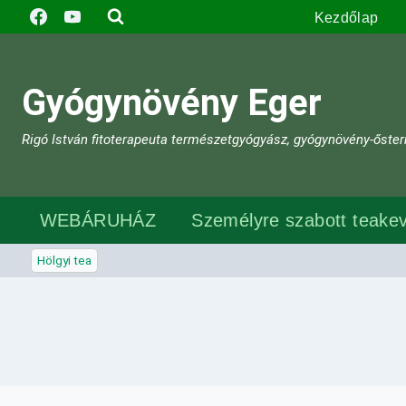
Skip
Kezdőlap
to
content
Gyógynövény Eger
Rigó István fitoterapeuta természetgyógyász, gyógynövény-őster
WEBÁRUHÁZ
Személyre szabott teakev
Hölgyi tea