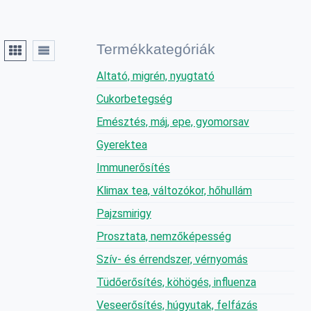
Termékkategóriák
Altató, migrén, nyugtató
Cukorbetegség
Emésztés, máj, epe, gyomorsav
Gyerektea
Immunerősítés
Klimax tea, változókor, hőhullám
Pajzsmirigy
Prosztata, nemzőképesség
Szív- és érrendszer, vérnyomás
Tüdőerősítés, köhögés, influenza
Veseerősítés, húgyutak, felfázás