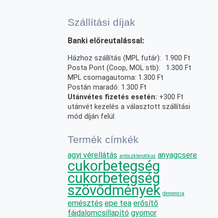
Szállítási díjak
Banki előreutalással:
Házhoz szállítás (MPL futár): 1.900 Ft
Posta Pont (Coop, MOL stb): 1.300 Ft
MPL csomagautoma: 1.300 Ft
Postán maradó: 1.300 Ft
Utánvétes fizetés esetén:
+300 Ft
utánvét kezelés a választott szállítási
mód díján felül.
Termék címkék
agyi vérellátás
anyagcsere
antiszklerotikus
cukorbetegség
cukorbetegség
szövődmények
demencia
emésztés
epe tea
erősítő
fájdalomcsillapító
gyomor