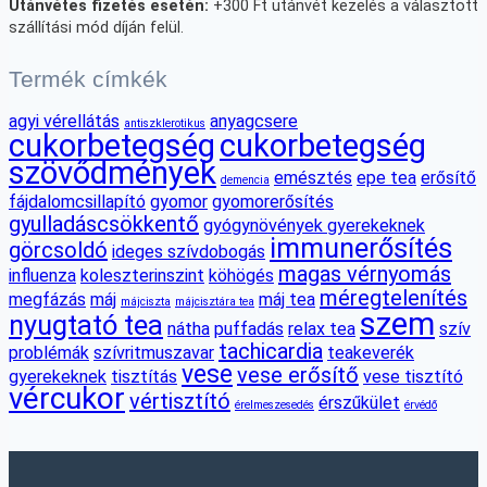
Utánvétes fizetés esetén:
+300 Ft utánvét kezelés a választott
szállítási mód díján felül.
Termék címkék
agyi vérellátás
anyagcsere
antiszklerotikus
cukorbetegség
cukorbetegség
szövődmények
emésztés
epe tea
erősítő
demencia
fájdalomcsillapító
gyomor
gyomorerősítés
gyulladáscsökkentő
gyógynövények gyerekeknek
immunerősítés
görcsoldó
ideges szívdobogás
magas vérnyomás
influenza
koleszterinszint
köhögés
méregtelenítés
megfázás
máj
máj tea
májciszta
májcisztára tea
szem
nyugtató tea
nátha
puffadás
relax tea
szív
tachicardia
problémák
szívritmuszavar
teakeverék
vese
vese erősítő
gyerekeknek
tisztítás
vese tisztító
vércukor
vértisztító
érszűkület
érelmeszesedés
érvédő