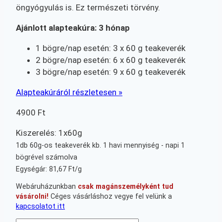
öngyógyulás is. Ez természeti törvény.
Ajánlott alapteakúra: 3 hónap
1 bögre/nap esetén: 3 x 60 g teakeverék
2 bögre/nap esetén: 6 x 60 g teakeverék
3 bögre/nap esetén: 9 x 60 g teakeverék
Alapteakúráról részletesen »
4900
Ft
Kiszerelés: 1x60g
1db 60g-os teakeverék kb. 1 havi mennyiség - napi 1
bögrével számolva
Egységár: 81,67 Ft/g
Webáruházunkban
csak magánszemélyként tud
vásárolni!
Céges vásárláshoz vegye fel velünk a
kapcsolatot itt