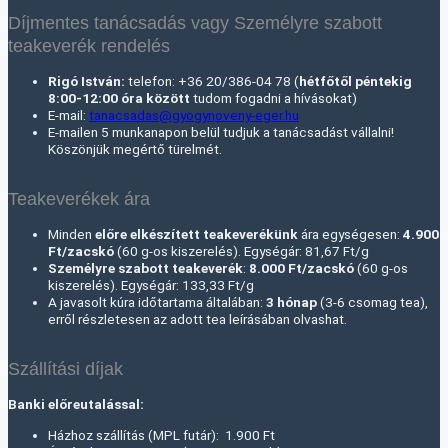
Díjmentes tanácsadás vagy Személyre szabott
teakeverék rendelés
Rigó István:
telefon: +36 20/386-04 78 (
hétfőtől péntekig
8:00-12:00 óra között
tudom fogadni a hívásokat)
E-mail:
tanacsadas@gyogynoveny-eger.hu
E-mailen 5 munkanapon belül tudjuk a tanácsadást vállalni!
Köszönjük megértő türelmét.
Teakeverékek ára
Minden
előre elkészített teakeverékünk
ára egységesen:
4.900
Ft/zacskó
(60 g-os kiszerelés). Egységár: 81,67 Ft/g
Személyre szabott teakeverék
:
8.000 Ft
/zacskó
(60 g-os
kiszerelés). Egységár: 133,33 Ft/g
A javasolt kúra időtartama általában:
3 hónap
(3-6 csomag tea),
erről részletesen az adott tea leírásában olvashat.
Szállítási díjak
Banki előreutalással:
Házhoz szállítás (MPL futár): 1.900 Ft