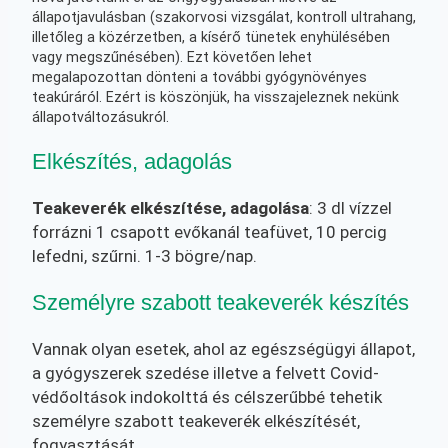
állapotjavulásban (szakorvosi vizsgálat, kontroll ultrahang,
illetőleg a közérzetben, a kísérő tünetek enyhülésében
vagy megszűnésében). Ezt követően lehet
megalapozottan dönteni a további gyógynövényes
teakúráról. Ezért is köszönjük, ha visszajeleznek nekünk
állapotváltozásukról.
Elkészítés, adagolás
Teakeverék elkészítése, adagolása
: 3 dl vízzel
forrázni 1 csapott evőkanál teafüvet, 10 percig
lefedni, szűrni. 1-3 bögre/nap.
Személyre szabott teakeverék készítés
Vannak olyan esetek, ahol az egészségügyi állapot,
a gyógyszerek szedése illetve a felvett Covid-
védőoltások indokolttá és célszerűbbé tehetik
személyre szabott teakeverék elkészítését,
fogyasztását.