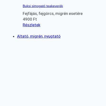
Buksi simogató teakeverék
Fejfájás, fejgörcs, migrén esetére
4900
Ft
Részletek
Altató, migrén, nyugtató