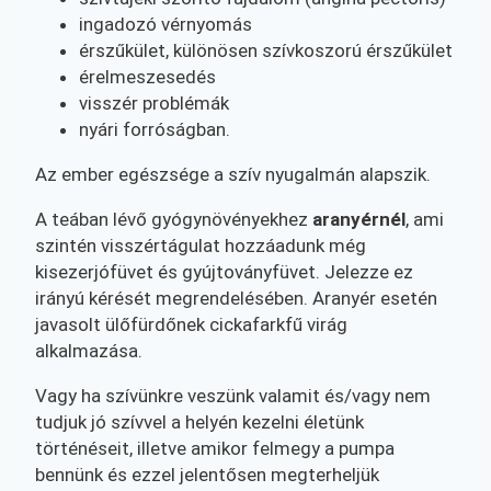
ingadozó vérnyomás
érszűkület, különösen szívkoszorú érszűkület
érelmeszesedés
visszér problémák
nyári forróságban.
Az ember egészsége a szív nyugalmán alapszik.
A teában lévő gyógynövényekhez
aranyérnél
, ami
szintén visszértágulat hozzáadunk még
kisezerjófüvet és gyújtoványfüvet. Jelezze ez
irányú kérését megrendelésében. Aranyér esetén
javasolt ülőfürdőnek cickafarkfű virág
alkalmazása.
Vagy ha szívünkre veszünk valamit és/vagy nem
tudjuk jó szívvel a helyén kezelni életünk
történéseit, illetve amikor felmegy a pumpa
bennünk és ezzel jelentősen megterheljük