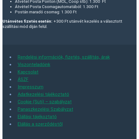
Átvétel Posta Ponton (MOL, Coop stb): 1.300 Ft
Átvétel Posta Csomagautomatából: 1.300 Ft
Postán maradó csomag: 1.300 Ft
Utánvétes fizetés esetén:
+300 Ft utánvét kezelés a választott
szállítási mód díján felül.
Rendelési információk, fizetés, szállítás, árak
Viszonteladóink
Kapcsolat
ÁSZF
Impresszum
Adatkezelési tájékoztató
Cookie (Süti) – szabályzat
Panaszkezelési Szabályzat
Elállási tájékoztató
Elállás a szerződéstől