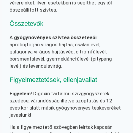
vérereinket, ilyen esetekben is segíthet egy jól
összeállított szívtea.
Összetevők
A
gyógynövényes szívtea összetevői
:
apróbojtorján virágos hajtás, csalánlevél,
galagonya virágos hajtásvég, citromfűlevél,
borsmentalevél, gyermekláncfűlevél (pitypang
levél) és levendulavirág.
Figyelmeztetések, ellenjavallat
Figyelem!
Digoxin tartalmú szívgyógyszerek
szedése, várandósság illetve szoptatás és 12
éves kor alatt másik gyógynövényes teakeveréket
javaslunk!
Ha a figyelmeztető szövegben leírtak kapcsán