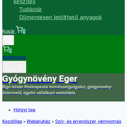
készítés
Tudástár
Díjmentesen letölthető anyagok
0
Kosár
0
Webáruház
Menü
Gyógynövény Eger
Rigó István fitoterapeuta természetgyógyász, gyógynövény-
őstermelő, egyéni vállalkozó weboldala
Hölgyi tea
Kezdőlap
»
Webáruház
»
Szív- és érrendszer, vérnyomás