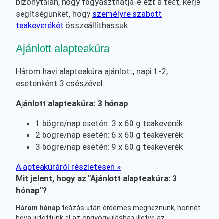
bizonytalan, hogy fogyaszthatja-e ezt a teát, kérje
segítségünket, hogy
személyre szabott
teakeverékét
összeállíthassuk.
Ajánlott alapteakúra
Három havi alapteakúra ajánlott, napi 1-2,
esetenként 3 csészével.
Ajánlott alapteakúra: 3 hónap
1 bögre/nap esetén: 3 x 60 g teakeverék
2 bögre/nap esetén: 6 x 60 g teakeverék
3 bögre/nap esetén: 9 x 60 g teakeverék
Alapteakúráról részletesen »
Mit jelent, hogy az "Ajánlott alapteakúra: 3
hónap"?
Három hónap
teázás után érdemes megnéznünk, honnét-
hova jutottunk el az öngyógyulásban illetve az