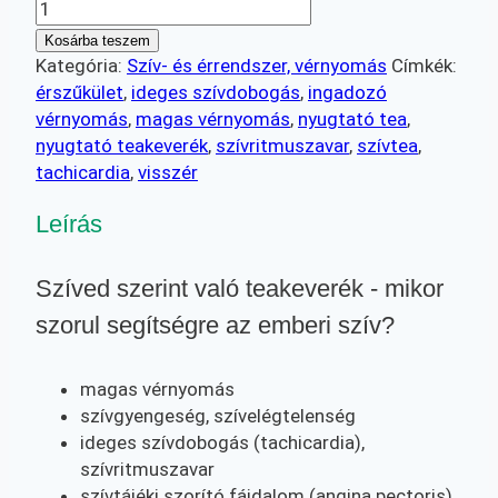
Szíved
szerint
Kosárba teszem
való
Kategória:
Szív- és érrendszer, vérnyomás
Címkék:
teakeverék
érszűkület
,
ideges szívdobogás
,
ingadozó
mennyiség
vérnyomás
,
magas vérnyomás
,
nyugtató tea
,
nyugtató teakeverék
,
szívritmuszavar
,
szívtea
,
tachicardia
,
visszér
Leírás
Szíved szerint való teakeverék - mikor
szorul segítségre az emberi szív?
magas vérnyomás
szívgyengeség, szívelégtelenség
ideges szívdobogás (tachicardia),
szívritmuszavar
szívtájéki szorító fájdalom (angina pectoris)