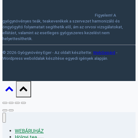
Figyelem! A
gyógynövényes teák, teakeverékek a szervezet harmonizáló és
öngyógyító folyamatait segíthetik elő, ám az orvosi vizsgálatokat,
ellátást, valamint az esetleges gyógyszeres kezelést nem
helyettesíthetik.
© 2026 Gyógynövény Eger - Az oldalt készítette:
WebGepárd
-
Wordpress weboldalak készítése egyedi igények alapján.
WEBÁRUHÁZ
Hölgyi tea