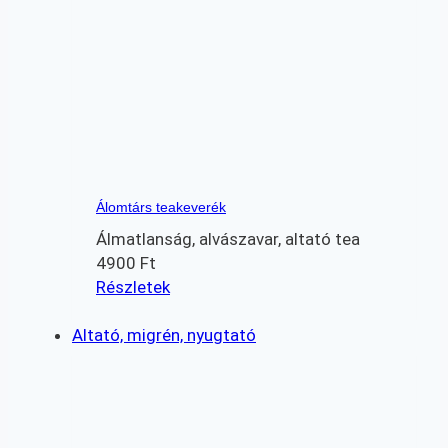
Álomtárs teakeverék
Álmatlanság, alvászavar, altató tea
4900
Ft
Részletek
Altató, migrén, nyugtató