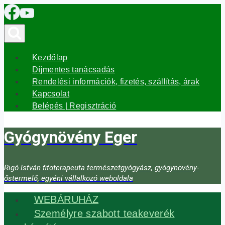
Skip
to
content
Kezdőlap
Díjmentes tanácsadás
Rendelési információk, fizetés, szállítás, árak
Kapcsolat
Belépés | Regisztráció
Gyógynövény Eger
Rigó István fitoterapeuta természetgyógyász, gyógynövény-
őstermelő, egyéni vállalkozó weboldala
WEBÁRUHÁZ
Személyre szabott teakeverék