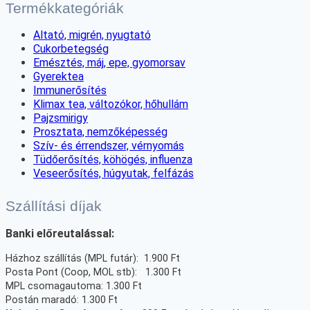
Termékkategóriák
Altató, migrén, nyugtató
Cukorbetegség
Emésztés, máj, epe, gyomorsav
Gyerektea
Immunerősítés
Klimax tea, változókor, hőhullám
Pajzsmirigy
Prosztata, nemzőképesség
Szív- és érrendszer, vérnyomás
Tüdőerősítés, köhögés, influenza
Veseerősítés, húgyutak, felfázás
Szállítási díjak
Banki előreutalással:
Házhoz szállítás (MPL futár): 1.900 Ft
Posta Pont (Coop, MOL stb): 1.300 Ft
MPL csomagautoma: 1.300 Ft
Postán maradó: 1.300 Ft