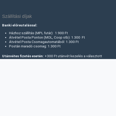
Szállítási díjak
Banki előreutalással:
Házhoz szállítás (MPL futár): 1.900 Ft
Átvétel Posta Ponton (MOL, Coop stb): 1.300 Ft
Átvétel Posta Csomagautomatából: 1.300 Ft
Postán maradó csomag: 1.300 Ft
Utánvétes fizetés esetén:
+300 Ft utánvét kezelés a választott
szállítási mód díján felül.
Rendelési információk, fizetés, szállítás, árak
Viszonteladóink
Kapcsolat
ÁSZF
Impresszum
Adatkezelési tájékoztató
Cookie (Süti) – szabályzat
Panaszkezelési Szabályzat
Elállási tájékoztató
Elállás a szerződéstől