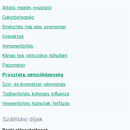
Altató, migrén, nyugtató
Cukorbetegség
Emésztés, máj, epe, gyomorsav
Gyerektea
Immunerősítés
Klimax tea, változókor, hőhullám
Pajzsmirigy
Prosztata, nemzőképesség
Szív- és érrendszer, vérnyomás
Tüdőerősítés, köhögés, influenza
Veseerősítés, húgyutak, felfázás
Szállítási díjak