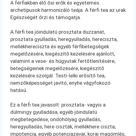
teakeverék
A férfiakban élő ősi erők és egyetemes
mennyiség
archetípusok harmonizáló teája. A férfi tea az urak
Egészségét őrzi és támogatja.
A férfi tea jóindulatú prosztata duzzanat,
prosztata gyulladás, heregyulladás, hereciszta,
mellékhereciszta és egyéb férfibetegségek
megelőzésére, kiegészítő kezelésére ajánlott,
valamint a vese- és húgyutak fertőtlenítésére,
betegségeinek megelőzésére, kiegészítő
kezelésére szolgál. Testi-lelki erősítő tea,
nemzőképességet javító, enyhe vágyfokozó
hatású.
Ez a férfi tea javasolt: prosztata- vagyis a
dülmirigy gyulladása, egyéb jóindulatú
megbetegedése, ondóhólyag gyulladás,
heregyulladás, here ciszták, mellékhere ciszta,
impotencia, egyéb potenciazavar, korai magömlés,