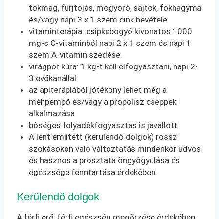
tökmag, fürjtojás, mogyoró, sajtok, fokhagyma
és/vagy napi 3 x 1 szem cink bevétele
vitaminterápia: csipkebogyó kivonatos 1000
mg-s C-vitaminból napi 2 x 1 szem és napi 1
szem A-vitamin szedése.
virágpor kúra: 1 kg-t kell elfogyasztani, napi 2-
3 evőkanállal
az apiterápiából jótékony lehet még a
méhpempő és/vagy a propolisz cseppek
alkalmazása
bőséges folyadékfogyasztás is javallott.
A lent említett (kerülendő dolgok) rossz
szokásokon való változtatás mindenkor üdvös
és hasznos a prosztata öngyógyulása és
egészsége fenntartása érdekében.
Kerülendő dolgok
A férfi erő, férfi egészség megőrzése érdekében: