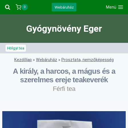
Skip
Webáruház
Menü
0
to
content
Gyógynövény Eger
Hölgyi tea
Kezdőlap
»
Webáruház
»
Prosztata, nemzőképesség
A király, a harcos, a mágus és a
szerelmes ereje teakeverék
Férfi tea