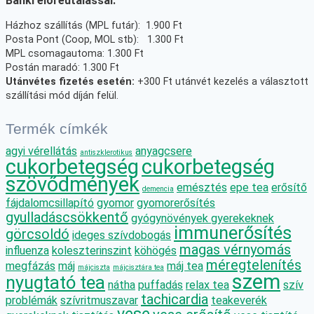
Banki előreutalással:
Házhoz szállítás (MPL futár): 1.900 Ft
Posta Pont (Coop, MOL stb): 1.300 Ft
MPL csomagautoma: 1.300 Ft
Postán maradó: 1.300 Ft
Utánvétes fizetés esetén:
+300 Ft utánvét kezelés a választott
szállítási mód díján felül.
Termék címkék
agyi vérellátás
anyagcsere
antiszklerotikus
cukorbetegség
cukorbetegség
szövődmények
emésztés
epe tea
erősítő
demencia
fájdalomcsillapító
gyomor
gyomorerősítés
gyulladáscsökkentő
gyógynövények gyerekeknek
immunerősítés
görcsoldó
ideges szívdobogás
magas vérnyomás
influenza
koleszterinszint
köhögés
méregtelenítés
megfázás
máj
máj tea
májciszta
májcisztára tea
szem
nyugtató tea
nátha
puffadás
relax tea
szív
tachicardia
problémák
szívritmuszavar
teakeverék