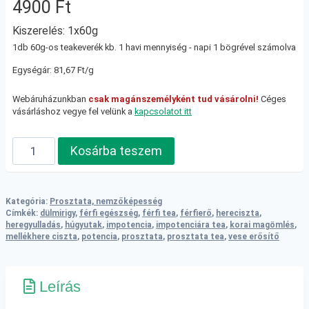
4900
Ft
Kiszerelés: 1x60g
1db 60g-os teakeverék kb. 1 havi mennyiség - napi 1 bögrével számolva
Egységár: 81,67 Ft/g
Webáruházunkban
csak magánszemélyként tud vásárolni!
Céges
vásárláshoz vegye fel velünk a
kapcsolatot itt
A
Kosárba teszem
király,
a
harcos,
Kategória:
Prosztata, nemzőképesség
a
Címkék:
dülmirigy
,
férfi egészség
,
férfi tea
,
férfierő
,
hereciszta
,
heregyulladás
,
húgyutak
,
impotencia
,
impotenciára tea
,
korai magömlés
,
mágus
mellékhere ciszta
,
potencia
,
prosztata
,
prosztata tea
,
vese erősítő
és
a
szerelmes
Leírás
ereje