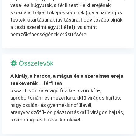
vese- és húgyutak, a férfi testi-lelki erejének,
szexuális teljesítőképességének (így a barlangos
testek kitartásának javítására, hogy tovább bírják
a testi szerelmi együttlétet), valamint
nemzőképességének erősítésére.
Összetevők
A király, a harcos, a mágus és a szerelmes ereje
teakeverék
– férfi tea
összetevői: kisvirágú füzike-, szurokfű-,
apróbojtorján- és mezei kakukkfű virágos hajtás,
nagy csalán- és gyermekláncfűlevél,
aranyvesszőfű- és pásztortáskafű virágos hajtás,
rozmaring- és bazsalikomlevél.