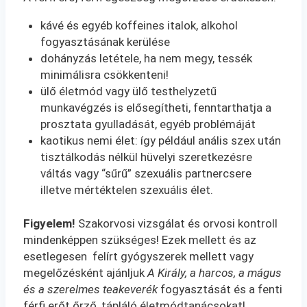
kávé és egyéb koffeines italok, alkohol
fogyasztásának kerülése
dohányzás letétele, ha nem megy, tessék
minimálisra csökkenteni!
ülő életmód vagy ülő testhelyzetű
munkavégzés is elősegítheti, fenntarthatja a
prosztata gyulladását, egyéb problémáját
kaotikus nemi élet: így például anális szex után
tisztálkodás nélkül hüvelyi szeretkezésre
váltás vagy “sűrű” szexuális partnercsere
illetve mértéktelen szexuális élet.
Figyelem!
Szakorvosi vizsgálat és orvosi kontroll
mindenképpen szükséges! Ezek mellett és az
esetlegesen felírt gyógyszerek mellett vagy
megelőzésként ajánljuk
A
Király, a harcos, a mágus
és a szerelmes teakeverék
fogyasztását és a fenti
férfi erőt őrző, tápláló életmódtanácsokat!