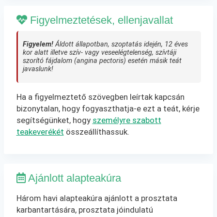
Figyelmeztetések, ellenjavallat
Figyelem!
Áldott állapotban, szoptatás idején, 12 éves
kor alatt illetve szív- vagy veseelégtelenség, szívtáji
szorító fájdalom (angina pectoris) esetén másik teát
javaslunk!
Ha a figyelmeztető szövegben leírtak kapcsán
bizonytalan, hogy fogyaszthatja-e ezt a teát, kérje
segítségünket, hogy
személyre szabott
teakeverékét
összeállíthassuk.
Ajánlott alapteakúra
Három havi alapteakúra ajánlott a prosztata
karbantartására, prosztata jóindulatú