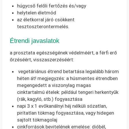
húgycső felőli fertőzés és/vagy
helytelen életmód
az életkorral járó csökkent
tesztoszterontermelés.
Étrendi javaslatok
a prosztata egészségének védelméért, a férfi erő
őrzéséért, visszaszerzéséért:
vegetáriánus étrend betartása legalább három
héten át! megjegyzés: a húsmentes étrendben
megengedett a viszonylag magas
cinktartalmú ételek: például tengeri herkentyűk
(rák, kagyló, stb.) fogyasztása
napi 3 x 1 evőkanálnyi héj nélküli sózatlan,
pirítatlan tökmag fogyasztása, vagy hidegen
sajtolt tökmagolaj
cinkforrások bevitelének emelése: dióbél,