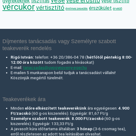
vese
vese erősítő
gyerekeknek
tisztítás
vese tisztító
vércukor
vértisztító
érszűkület
érelmeszesedés
érvédő
Díjmentes tanácsadás vagy Személyre szabott
teakeverék rendelés
Rigó István:
telefon: +36 20/386-04 78 (
hétfőtől péntekig 8:00-
12:00 óra között
tudom fogadni a hívásokat)
E-mail:
tanacsadas@gyogynoveny-eger.hu
E-mailen 5 munkanapon belül tudjuk a tanácsadást vállalni!
Köszönjük megértő türelmét.
Teakeverékek ára
Minden
előre elkészített teakeverékünk
ára egységesen:
4.900
Ft/zacskó
(60 g-os kiszerelés). Egységár: 81,67 Ft/g
Személyre szabott teakeverék
:
8.000 Ft
/zacskó
(60 g-os
kiszerelés). Egységár: 133,33 Ft/g
A javasolt kúra időtartama általában:
3 hónap
(3-6 csomag tea),
erről részletesen az adott tea leírásában olvashat.