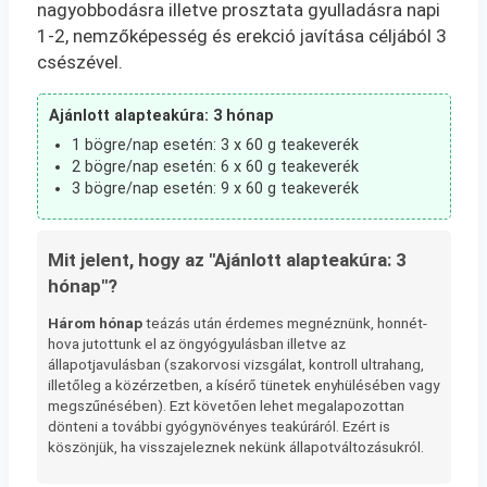
nagyobbodásra illetve prosztata gyulladásra napi
1-2, nemzőképesség és erekció javítása céljából 3
csészével.
Ajánlott alapteakúra: 3 hónap
1 bögre/nap esetén: 3 x 60 g teakeverék
2 bögre/nap esetén: 6 x 60 g teakeverék
3 bögre/nap esetén: 9 x 60 g teakeverék
Mit jelent, hogy az "Ajánlott alapteakúra: 3
hónap"?
Három hónap
teázás után érdemes megnéznünk, honnét-
hova jutottunk el az öngyógyulásban illetve az
állapotjavulásban (szakorvosi vizsgálat, kontroll ultrahang,
illetőleg a közérzetben, a kísérő tünetek enyhülésében vagy
megszűnésében). Ezt követően lehet megalapozottan
dönteni a további gyógynövényes teakúráról. Ezért is
köszönjük, ha visszajeleznek nekünk állapotváltozásukról.