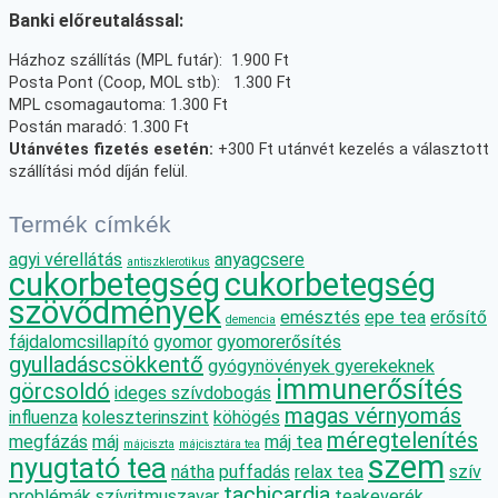
Banki előreutalással:
Házhoz szállítás (MPL futár): 1.900 Ft
Posta Pont (Coop, MOL stb): 1.300 Ft
MPL csomagautoma: 1.300 Ft
Postán maradó: 1.300 Ft
Utánvétes fizetés esetén:
+300 Ft utánvét kezelés a választott
szállítási mód díján felül.
Termék címkék
agyi vérellátás
anyagcsere
antiszklerotikus
cukorbetegség
cukorbetegség
szövődmények
emésztés
epe tea
erősítő
demencia
fájdalomcsillapító
gyomor
gyomorerősítés
gyulladáscsökkentő
gyógynövények gyerekeknek
immunerősítés
görcsoldó
ideges szívdobogás
magas vérnyomás
influenza
koleszterinszint
köhögés
méregtelenítés
megfázás
máj
máj tea
májciszta
májcisztára tea
szem
nyugtató tea
nátha
puffadás
relax tea
szív
tachicardia
problémák
szívritmuszavar
teakeverék