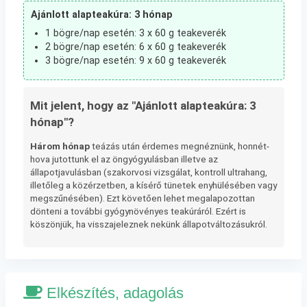
Ajánlott alapteakúra: 3 hónap
1 bögre/nap esetén: 3 x 60 g teakeverék
2 bögre/nap esetén: 6 x 60 g teakeverék
3 bögre/nap esetén: 9 x 60 g teakeverék
Mit jelent, hogy az "Ajánlott alapteakúra: 3
hónap"?
Három hónap
teázás után érdemes megnéznünk, honnét-
hova jutottunk el az öngyógyulásban illetve az
állapotjavulásban (szakorvosi vizsgálat, kontroll ultrahang,
illetőleg a közérzetben, a kísérő tünetek enyhülésében vagy
megszűnésében). Ezt követően lehet megalapozottan
dönteni a további gyógynövényes teakúráról. Ezért is
köszönjük, ha visszajeleznek nekünk állapotváltozásukról.
Elkészítés, adagolás