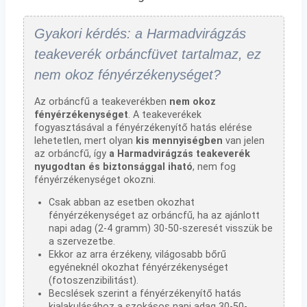
Gyakori kérdés: a Harmadvirágzás
teakeverék orbáncfüvet tartalmaz, ez
nem okoz fényérzékenységet?
Az orbáncfű a teakeverékben
nem okoz
fényérzékenységet
. A teakeverékek
fogyasztásával a fényérzékenyítő hatás elérése
lehetetlen, mert olyan
kis mennyiségben
van jelen
az orbáncfű, így
a Harmadvirágzás teakeverék
nyugodtan és biztonsággal iható
, nem fog
fényérzékenységet okozni.
Csak abban az esetben okozhat
fényérzékenységet az orbáncfű, ha az ajánlott
napi adag (2-4 gramm) 30-50-szeresét visszük be
a szervezetbe.
Ekkor az arra érzékeny, világosabb bőrű
egyéneknél okozhat fényérzékenységet
(fotoszenzibilitást).
Becslések szerint a fényérzékenyítő hatás
kialakulásához a szokásos napi adag 30-50-