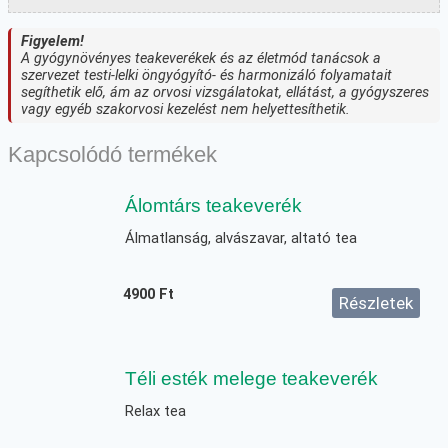
Figyelem!
A gyógynövényes teakeverékek és az életmód tanácsok a
szervezet testi-lelki öngyógyító- és harmonizáló folyamatait
segíthetik elő, ám az orvosi vizsgálatokat, ellátást, a gyógyszeres
vagy egyéb szakorvosi kezelést nem helyettesíthetik.
Kapcsolódó termékek
Álomtárs teakeverék
Álmatlanság, alvászavar, altató tea
4900
Ft
Részletek
Téli esték melege teakeverék
Relax tea