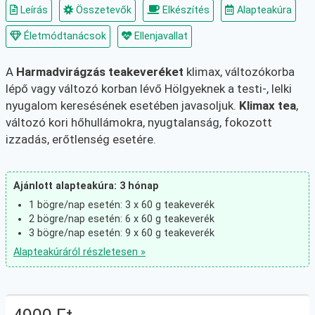
Leírás
Összetevők
Elkészítés
Alapteakúra
Életmódtanácsok
Ellenjavallat
A
Harmadvirágzás teakeveréket
klimax, változókorba
lépő vagy változó korban lévő Hölgyeknek a testi-, lelki
nyugalom keresésének esetében javasoljuk.
Klimax tea
,
változó kori hőhullámokra, nyugtalanság, fokozott
izzadás, erőtlenség esetére.
Ajánlott alapteakúra: 3 hónap
1 bögre/nap esetén: 3 x 60 g teakeverék
2 bögre/nap esetén: 6 x 60 g teakeverék
3 bögre/nap esetén: 9 x 60 g teakeverék
Alapteakúráról részletesen »