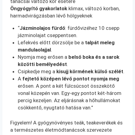
tanácsai változó kor esetére
Öngyógyító gyakorlatok
klimax, változó korban,
harmadvirágzásban lévő hölgyeknek
“
Jázminolajos fürdő
: fürdővizéhez 10 csepp
jázminolajat cseppentsen.
Lefekvés előtt dörzsölje be a
talpát meleg
mandulaolajjal
.
Nyomja meg erősen a
belső boka és a sarok
közötti bemélyedést
.
Csipkedje meg a
kisujj körmének külső szélét
.
A
fejtető középen lévő pontot nyomja meg
erősen. A pont a két fülcsúcsot összekötő
vonal közepén van. Egy-egy pontot két-három
percig kezeljen. Az eljárásnak a hőhullámokat
csökkentő, nyugtató hatása van.”
Figyelem! A gyógynövényes teák, teakeverékek és
a természetes életmódtanácsok szervezete