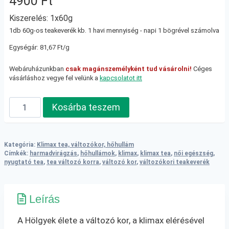
4900
Ft
Kiszerelés: 1x60g
1db 60g-os teakeverék kb. 1 havi mennyiség - napi 1 bögrével számolva
Egységár: 81,67 Ft/g
Webáruházunkban
csak magánszemélyként tud vásárolni!
Céges
vásárláshoz vegye fel velünk a
kapcsolatot itt
Harmadvirágzás
Kosárba teszem
teakeverék
mennyiség
Kategória:
Klimax tea, változókor, hőhullám
Címkék:
harmadvirágzás
,
hőhullámok
,
klimax
,
klimax tea
,
női egészség
,
nyugtató tea
,
tea változó korra
,
változó kor
,
változókori teakeverék
Leírás
A Hölgyek élete a változó kor, a klimax elérésével