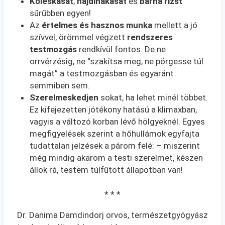
Köleskását
,
hajdinakását
és
barna rizst
sűrűbben egyen!
Az
értelmes és hasznos munka
mellett a jó
szívvel, örömmel végzett
rendszeres
testmozgás
rendkívül fontos. De ne
orrvérzésig, ne “szakítsa meg, ne pörgesse túl
magát” a testmozgásban és egyaránt
semmiben sem.
Szerelmeskedjen
sokat, ha lehet minél többet.
Ez kifejezetten jótékony hatású a klimaxban,
vagyis a változó korban lévő hölgyeknél. Egyes
megfigyelések szerint a hőhullámok egyfajta
tudattalan jelzések a párom felé: – miszerint
még mindig akarom a testi szerelmet, készen
állok rá, testem túlfűtött állapotban van!
* * *
Dr. Danima Damdindorj orvos, természetgyógyász