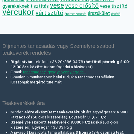
vese
vese erősítő
gyerekeknek
tisztítás
vese tisztító
vércukor
vértisztító
érszűkület
érelmeszesedés
érvédő
Díjmentes tanácsadás vagy Személyre szabott
teakeverék rendelés
Rigó István:
telefon: +36 20/386-04 78 (
hétfőtől péntekig 8:00-
12:00 óra között
tudom fogadni a hívásokat)
E-mail:
tanacsadas@gyogynoveny-eger.hu
E-mailen 5 munkanapon belül tudjuk a tanácsadást vállalni!
Köszönjük megértő türelmét.
Teakeverékek ára
Minden
előre elkészített teakeverékünk
ára egységesen:
4.900
Ft/zacskó
(60 g-os kiszerelés). Egységár: 81,67 Ft/g
Személyre szabott teakeverék
:
8.000 Ft
/zacskó
(60 g-os
kiszerelés). Egységár: 133,33 Ft/g
A javasolt kúra időtartama általában:
3 hónap
(3-6 csomag tea),