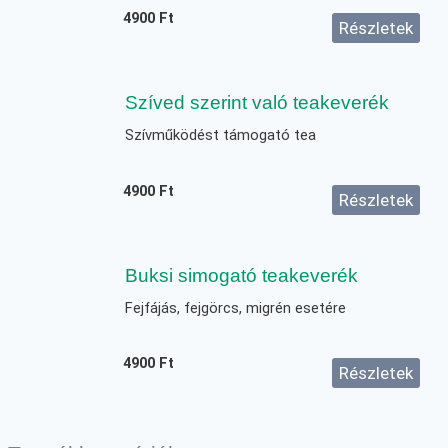
4900
Ft
Részletek
Szíved szerint való teakeverék
Szívműködést támogató tea
4900
Ft
Részletek
Buksi simogató teakeverék
Fejfájás, fejgörcs, migrén esetére
4900
Ft
Részletek