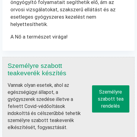
öngyógyító folyamatait segíthetik elő, ám az
orvosi vizsgálatokat, szakszerű ellátást és az
esetleges gyógyszeres kezelést nem
helyettesíthetik.
A Nő a természet virága!
Személyre szabott
teakeverék készítés
Vannak olyan esetek, ahol az
Személyre
egészségügyi állapot, a
szabott tea
gyógyszerek szedése illetve a
rendelés
felvett Covid-védőoltások
indokolttá és célszerűbbé tehetik
személyre szabott teakeverék
elkészítését, fogyasztását.