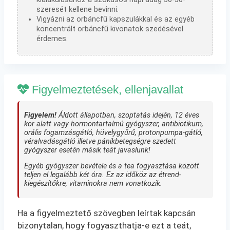
szeresét kellene bevinni.
Vigyázni az orbáncfű kapszulákkal és az egyéb
koncentrált orbáncfű kivonatok szedésével
érdemes.
Figyelmeztetések, ellenjavallat
Figyelem!
Áldott állapotban, szoptatás idején, 12 éves
kor alatt vagy hormontartalmú gyógyszer, antibiotikum,
orális fogamzásgátló, hüvelygyűrű, protonpumpa-gátló,
véralvadásgátló illetve pánikbetegségre szedett
gyógyszer esetén másik teát javaslunk!
Egyéb gyógyszer bevétele és a tea fogyasztása között
teljen el legalább két óra. Ez az időköz az étrend-
kiegészítőkre, vitaminokra nem vonatkozik.
Ha a figyelmeztető szövegben leírtak kapcsán
bizonytalan, hogy fogyaszthatja-e ezt a teát,