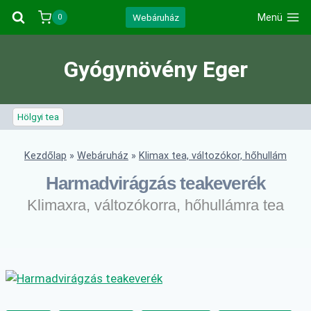
Skip
Webáruház
Menü
0
to
content
Gyógynövény Eger
Hölgyi tea
Kezdőlap
»
Webáruház
»
Klimax tea, változókor, hőhullám
Harmadvirágzás teakeverék
Klimaxra, változókorra, hőhullámra tea