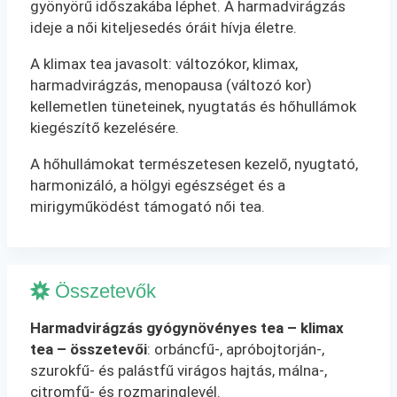
gyönyörű időszakába léphet. A harmadvirágzás
ideje a női kiteljesedés óráit hívja életre.
A klimax tea javasolt: változókor, klimax,
harmadvirágzás, menopausa (változó kor)
kellemetlen tüneteinek, nyugtatás és hőhullámok
kiegészítő kezelésére.
A hőhullámokat természetesen kezelő, nyugtató,
harmonizáló, a hölgyi egészséget és a
mirigyműködést támogató női tea.
Összetevők
Harmadvirágzás gyógynövényes tea – klimax
tea – összetevői
: orbáncfű-, apróbojtorján-,
szurokfű- és palástfű virágos hajtás, málna-,
citromfű- és rozmaringlevél.