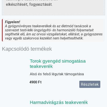
elkészítését, fogyasztását.
Figyelem!
A gyógynövényes teakeverékek és az életmód tanácsok a
szervezet testi-lelki öngyógyító- és harmonizáló folyamatait
segíthetik elő, ám az orvosi vizsgálatokat, ellátást, a gyógyszeres
vagy egyéb szakorvosi kezelést nem helyettesíthetik.
Kapcsolódó termékek
Torok gyengéd simogatása
teakeverék
Alsó és felső légutak támogatása
4900
Ft
Részletek
Harmadvirágzás teakeverék