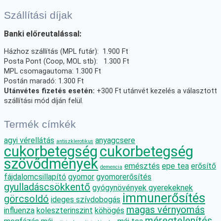
Szállítási díjak
Banki előreutalással:
Házhoz szállítás (MPL futár): 1.900 Ft
Posta Pont (Coop, MOL stb): 1.300 Ft
MPL csomagautoma: 1.300 Ft
Postán maradó: 1.300 Ft
Utánvétes fizetés esetén:
+300 Ft utánvét kezelés a választott
szállítási mód díján felül.
Termék címkék
agyi vérellátás
anyagcsere
antiszklerotikus
cukorbetegség
cukorbetegség
szövődmények
emésztés
epe tea
erősítő
demencia
fájdalomcsillapító
gyomor
gyomorerősítés
gyulladáscsökkentő
gyógynövények gyerekeknek
immunerősítés
görcsoldó
ideges szívdobogás
magas vérnyomás
influenza
koleszterinszint
köhögés
méregtelenítés