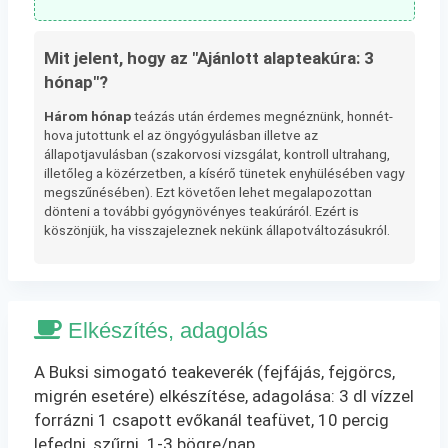
Mit jelent, hogy az "Ajánlott alapteakúra: 3
hónap"?
Három hónap
teázás után érdemes megnéznünk, honnét-
hova jutottunk el az öngyógyulásban illetve az
állapotjavulásban (szakorvosi vizsgálat, kontroll ultrahang,
illetőleg a közérzetben, a kísérő tünetek enyhülésében vagy
megszűnésében). Ezt követően lehet megalapozottan
dönteni a további gyógynövényes teakúráról. Ezért is
köszönjük, ha visszajeleznek nekünk állapotváltozásukról.
Elkészítés, adagolás
A Buksi simogató teakeverék (fejfájás, fejgörcs,
migrén esetére) elkészítése, adagolása: 3 dl vízzel
forrázni 1 csapott evőkanál teafüvet, 10 percig
lefedni, szűrni. 1-3 bögre/nap.