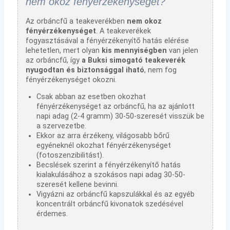
nem okoz fényérzékenységet?
Az orbáncfű a teakeverékben
nem okoz
fényérzékenységet
. A teakeverékek
fogyasztásával a fényérzékenyítő hatás elérése
lehetetlen, mert olyan
kis mennyiségben
van jelen
az orbáncfű, így
a Buksi simogató teakeverék
nyugodtan és biztonsággal iható
, nem fog
fényérzékenységet okozni.
Csak abban az esetben okozhat
fényérzékenységet az orbáncfű, ha az ajánlott
napi adag (2-4 gramm) 30-50-szeresét visszük be
a szervezetbe.
Ekkor az arra érzékeny, világosabb bőrű
egyéneknél okozhat fényérzékenységet
(fotoszenzibilitást).
Becslések szerint a fényérzékenyítő hatás
kialakulásához a szokásos napi adag 30-50-
szeresét kellene bevinni.
Vigyázni az orbáncfű kapszulákkal és az egyéb
koncentrált orbáncfű kivonatok szedésével
érdemes.