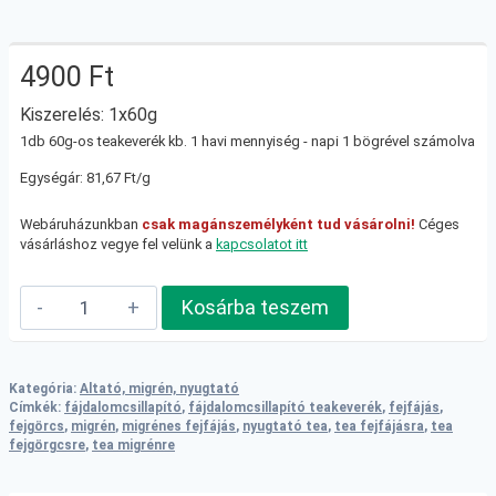
4900
Ft
Kiszerelés: 1x60g
1db 60g-os teakeverék kb. 1 havi mennyiség - napi 1 bögrével számolva
Egységár: 81,67 Ft/g
Webáruházunkban
csak magánszemélyként tud vásárolni!
Céges
vásárláshoz vegye fel velünk a
kapcsolatot itt
Buksi
Kosárba teszem
simogató
teakeverék
mennyiség
Kategória:
Altató, migrén, nyugtató
Címkék:
fájdalomcsillapító
,
fájdalomcsillapító teakeverék
,
fejfájás
,
fejgörcs
,
migrén
,
migrénes fejfájás
,
nyugtató tea
,
tea fejfájásra
,
tea
fejgörgcsre
,
tea migrénre