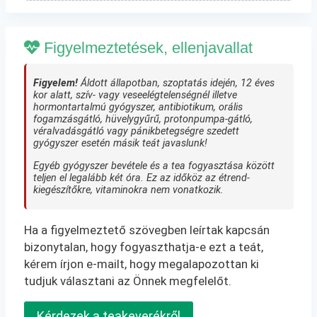
Figyelmeztetések, ellenjavallat
Figyelem!
Áldott állapotban, szoptatás idején, 12 éves
kor alatt, szív- vagy veseelégtelenségnél illetve
hormontartalmú gyógyszer, antibiotikum, orális
fogamzásgátló, hüvelygyűrű, protonpumpa-gátló,
véralvadásgátló vagy pánikbetegségre szedett
gyógyszer esetén másik teát javaslunk!
Egyéb gyógyszer bevétele és a tea fogyasztása között
teljen el legalább két óra. Ez az időköz az étrend-
kiegészítőkre, vitaminokra nem vonatkozik.
Ha a figyelmeztető szövegben leírtak kapcsán
bizonytalan, hogy fogyaszthatja-e ezt a teát,
kérem írjon e-mailt, hogy megalapozottan ki
tudjuk választani az Önnek megfelelőt.
Kérdezek a teakeverékről