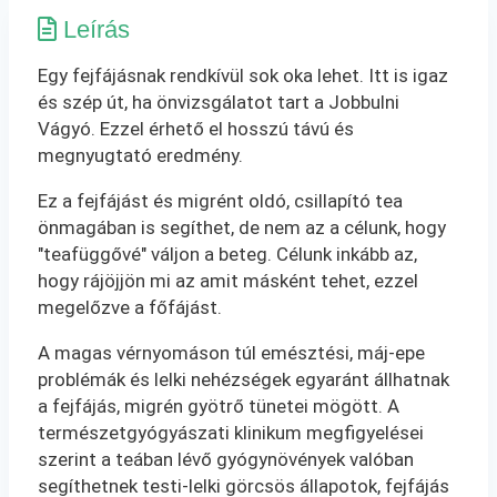
Leírás
Egy fejfájásnak rendkívül sok oka lehet. Itt is igaz
és szép út, ha önvizsgálatot tart a Jobbulni
Vágyó. Ezzel érhető el hosszú távú és
megnyugtató eredmény.
Ez a fejfájást és migrént oldó, csillapító tea
önmagában is segíthet, de nem az a célunk, hogy
"teafüggővé" váljon a beteg. Célunk inkább az,
hogy rájöjjön mi az amit másként tehet, ezzel
megelőzve a főfájást.
A magas vérnyomáson túl emésztési, máj-epe
problémák és lelki nehézségek egyaránt állhatnak
a fejfájás, migrén gyötrő tünetei mögött. A
természetgyógyászati klinikum megfigyelései
szerint a teában lévő gyógynövények valóban
segíthetnek testi-lelki görcsös állapotok, fejfájás