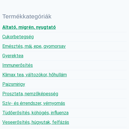
Termékkategóriák
Altató, migrén, nyugtató
Cukorbetegség
Emésztés, máj, epe, gyomorsav
Gyerektea
Immunerősítés
Klimax tea, változókor, hőhullám
Pajzsmirigy
Prosztata, nemzőképesség
Szív- és érrendszer, vérnyomás
Tüdőerősítés, köhögés, influenza
Veseerősítés, húgyutak, felfázás