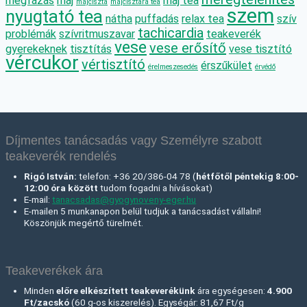
megfázás
máj
máj tea
májciszta
májcisztára tea
szem
nyugtató tea
nátha
puffadás
relax tea
szív
tachicardia
problémák
szívritmuszavar
teakeverék
vese
vese erősítő
gyerekeknek
tisztítás
vese tisztító
vércukor
vértisztító
érszűkület
érelmeszesedés
érvédő
Díjmentes tanácsadás vagy Személyre szabott
teakeverék rendelés
Rigó István:
telefon: +36 20/386-04 78 (
hétfőtől péntekig 8:00-
12:00 óra között
tudom fogadni a hívásokat)
E-mail:
tanacsadas@gyogynoveny-eger.hu
E-mailen 5 munkanapon belül tudjuk a tanácsadást vállalni!
Köszönjük megértő türelmét.
Teakeverékek ára
Minden
előre elkészített teakeverékünk
ára egységesen:
4.900
Ft/zacskó
(60 g-os kiszerelés). Egységár: 81,67 Ft/g