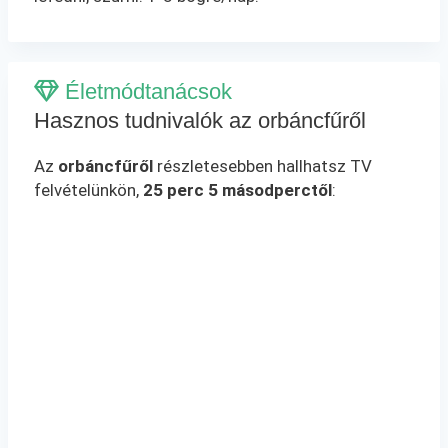
Életmódtanácsok
Hasznos tudnivalók az orbáncfűről
Az
orbáncfűről
részletesebben hallhatsz TV
felvételünkön,
25 perc 5 másodperctől
: