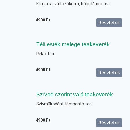
Klimaxra, változókorra, hőhullámra tea
4900
Ft
Részletek
Téli esték melege teakeverék
Relax tea
4900
Ft
Részletek
Szíved szerint való teakeverék
Szívműködést támogató tea
4900
Ft
Részletek