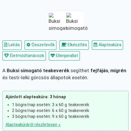
Leírás
Összetevők
Elkészítés
Alapteakúra
Életmódtanácsok
Ellenjavallat
A
Buksi simogató teakeverék
segíthet
fejfájás
,
migrén
és testi-lelki görcsös állapotok esetén.
Ajánlott alapteakúra: 3 hónap
1 bögre/nap esetén: 3 x 60 g teakeverék
2 bögre/nap esetén: 6 x 60 g teakeverék
3 bögre/nap esetén: 9 x 60 g teakeverék
Alapteakúráról részletesen »