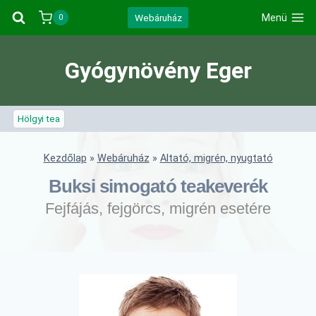
Skip
Webáruház
Menü
0
to
content
Gyógynövény Eger
Hölgyi tea
Kezdőlap
»
Webáruház
»
Altató, migrén, nyugtató
Buksi simogató teakeverék
Fejfájás, fejgörcs, migrén esetére