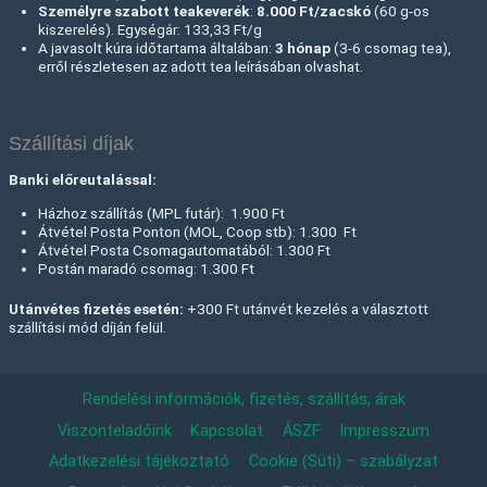
Személyre szabott teakeverék
:
8.000 Ft
/zacskó
(60 g-os
kiszerelés). Egységár: 133,33 Ft/g
A javasolt kúra időtartama általában:
3 hónap
(3-6 csomag tea),
erről részletesen az adott tea leírásában olvashat.
Szállítási díjak
Banki előreutalással:
Házhoz szállítás (MPL futár): 1.900 Ft
Átvétel Posta Ponton (MOL, Coop stb): 1.300 Ft
Átvétel Posta Csomagautomatából: 1.300 Ft
Postán maradó csomag: 1.300 Ft
Utánvétes fizetés esetén:
+300 Ft utánvét kezelés a választott
szállítási mód díján felül.
Rendelési információk, fizetés, szállítás, árak
Viszonteladóink
Kapcsolat
ÁSZF
Impresszum
Adatkezelési tájékoztató
Cookie (Süti) – szabályzat