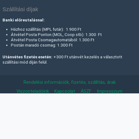
Szállítási díjak
Banki előreutalással:
Házhoz szállítás (MPL futár): 1.900 Ft
Átvétel Posta Ponton (MOL, Coop stb): 1.300 Ft
Átvétel Posta Csomagautomatából: 1.300 Ft
Postán maradó csomag: 1.300 Ft
Utánvétes fizetés esetén:
+300 Ft utánvét kezelés a választott
szállítási mód díján felül.
Rendelési információk, fizetés, szállítás, árak
Viszonteladóink
Kapcsolat
ÁSZF
Impresszum
Adatkezelési tájékoztató
Cookie (Süti) – szabályzat
Panaszkezelési Szabályzat
Elállási tájékoztató
Elállás a szerződéstől