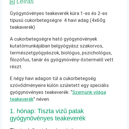
Leírás
Gyógynövényes teakeverék kúra 1-es és 2-es
típusú cukorbetegségre: 4 havi adag (4x60g
teakaverék)
A cukorbetegségre ható gyógynövények
kutatómunkájában belgyógyász szakorvos,
természetgyógyászok, biológus, pszichológus,
filozófus, tanár és gyógynövény-őstermelő vett
részt.
E négy havi adagon túl a cukorbetegség
szövődményeire külön született egy speciális
gyógynövényes teakeverék: “
Szemünk világa
teakeverék
” néven.
1. hónap: Tiszta vizű patak
gyógynövényes teakeverék