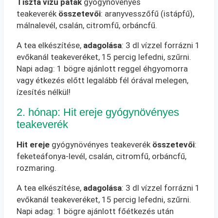
Tiszta vizű patak
gyógynövényes
teakeverék
összetevői
: aranyvesszőfű (istápfű),
málnalevél, csalán, citromfű, orbáncfű.
A tea elkészítése,
adagolása
: 3 dl vízzel forrázni 1
evőkanál teakeveréket, 15 percig lefedni, szűrni.
Napi adag: 1 bögre ajánlott reggel éhgyomorra
vagy étkezés előtt legalább fél órával melegen,
ízesítés nélkül!
2. hónap: Hit ereje gyógynövényes
teakeverék
Hit ereje
gyógynövényes teakeverék
összetevői
:
feketeáfonya-levél, csalán, citromfű, orbáncfű,
rozmaring.
A tea elkészítése,
adagolása
: 3 dl vízzel forrázni 1
evőkanál teakeveréket, 15 percig lefedni, szűrni.
Napi adag: 1 bögre ajánlott főétkezés után