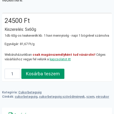
24500
Ft
Kiszerelés: 5x60g
1db 60g-os teakeverék kb. 1 havi mennyiség - napi 1 bögrével számolva
Egységár: 81,67 Ft/g
Webáruházunkban
csak magánszemélyként tud vásárolni!
Céges
vásárláshoz vegye fel velünk a
kapcsolatot itt
Cukorbetegeknek
Kosárba teszem
teakúra
+
Szemünk
Kategória:
Cukorbetegség
világa
Címkék:
cukorbetegség
,
cukorbetegség szövődmények
,
szem
,
vércukor
teakeverék
mennyiség