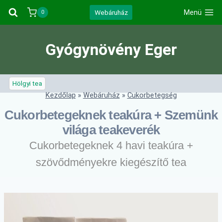
Skip
Webáruház
Menü
0
to
content
Gyógynövény Eger
Hölgyi tea
Kezdőlap
»
Webáruház
»
Cukorbetegség
Cukorbetegeknek teakúra + Szemünk
világa teakeverék
Cukorbetegeknek 4 havi teakúra +
szövődményekre kiegészítő tea