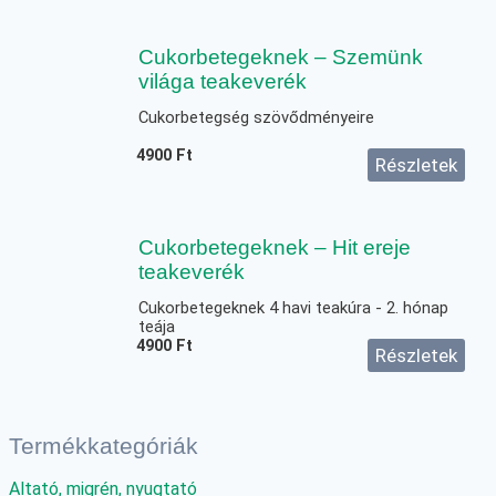
Cukorbetegeknek – Szemünk
világa teakeverék
Cukorbetegség szövődményeire
4900
Ft
Részletek
Cukorbetegeknek – Hit ereje
teakeverék
Cukorbetegeknek 4 havi teakúra - 2. hónap
teája
4900
Ft
Részletek
Termékkategóriák
Altató, migrén, nyugtató