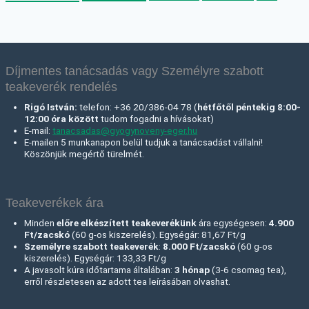
Díjmentes tanácsadás vagy Személyre szabott
teakeverék rendelés
Rigó István:
telefon: +36 20/386-04 78 (
hétfőtől péntekig 8:00-
12:00 óra között
tudom fogadni a hívásokat)
E-mail:
tanacsadas@gyogynoveny-eger.hu
E-mailen 5 munkanapon belül tudjuk a tanácsadást vállalni!
Köszönjük megértő türelmét.
Teakeverékek ára
Minden
előre elkészített teakeverékünk
ára egységesen:
4.900
Ft/zacskó
(60 g-os kiszerelés). Egységár: 81,67 Ft/g
Személyre szabott teakeverék
:
8.000 Ft
/zacskó
(60 g-os
kiszerelés). Egységár: 133,33 Ft/g
A javasolt kúra időtartama általában:
3 hónap
(3-6 csomag tea),
erről részletesen az adott tea leírásában olvashat.