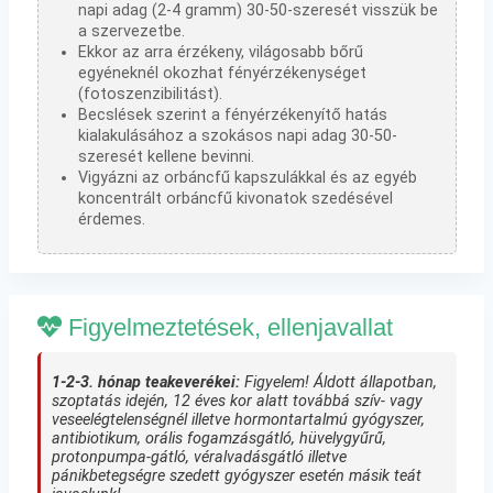
napi adag (2-4 gramm) 30-50-szeresét visszük be
a szervezetbe.
Ekkor az arra érzékeny, világosabb bőrű
egyéneknél okozhat fényérzékenységet
(fotoszenzibilitást).
Becslések szerint a fényérzékenyítő hatás
kialakulásához a szokásos napi adag 30-50-
szeresét kellene bevinni.
Vigyázni az orbáncfű kapszulákkal és az egyéb
koncentrált orbáncfű kivonatok szedésével
érdemes.
Figyelmeztetések, ellenjavallat
1-2-3. hónap teakeverékei:
Figyelem! Áldott állapotban,
szoptatás idején, 12 éves kor alatt továbbá szív- vagy
veseelégtelenségnél illetve hormontartalmú gyógyszer,
antibiotikum, orális fogamzásgátló, hüvelygyűrű,
protonpumpa-gátló, véralvadásgátló illetve
pánikbetegségre szedett gyógyszer esetén másik teát