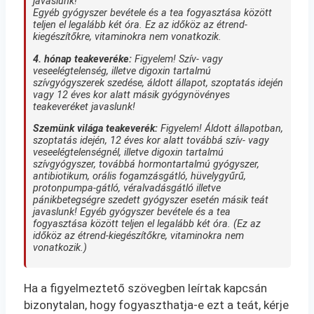
javaslunk!
Egyéb gyógyszer bevétele és a tea fogyasztása között
teljen el legalább két óra. Ez az időköz az étrend-
kiegészítőkre, vitaminokra nem vonatkozik.
4. hónap teakeveréke:
Figyelem! Szív- vagy
veseelégtelenség, illetve digoxin tartalmú
szívgyógyszerek szedése, áldott állapot, szoptatás idején
vagy 12 éves kor alatt másik gyógynövényes
teakeveréket javaslunk!
Szemünk világa teakeverék:
Figyelem! Áldott állapotban,
szoptatás idején, 12 éves kor alatt továbbá szív- vagy
veseelégtelenségnél, illetve digoxin tartalmú
szívgyógyszer, továbbá hormontartalmú gyógyszer,
antibiotikum, orális fogamzásgátló, hüvelygyűrű,
protonpumpa-gátló, véralvadásgátló illetve
pánikbetegségre szedett gyógyszer esetén másik teát
javaslunk! Egyéb gyógyszer bevétele és a tea
fogyasztása között teljen el legalább két óra. (Ez az
időköz az étrend-kiegészítőkre, vitaminokra nem
vonatkozik.)
Ha a figyelmeztető szövegben leírtak kapcsán
bizonytalan, hogy fogyaszthatja-e ezt a teát, kérje