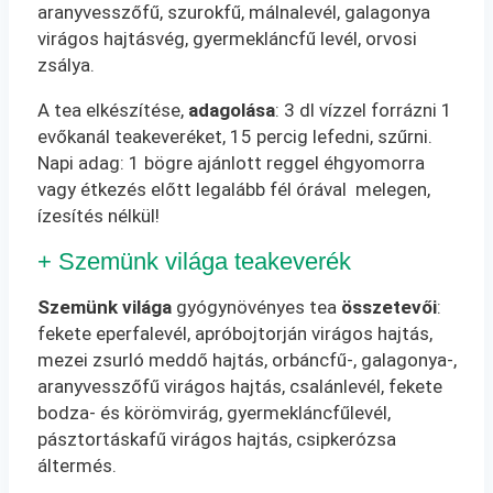
aranyvesszőfű, szurokfű, málnalevél, galagonya
virágos hajtásvég, gyermekláncfű levél, orvosi
zsálya.
A tea elkészítése,
adagolása
: 3 dl vízzel forrázni 1
evőkanál teakeveréket, 15 percig lefedni, szűrni.
Napi adag: 1 bögre ajánlott reggel éhgyomorra
vagy étkezés előtt legalább fél órával melegen,
ízesítés nélkül!
+ Szemünk világa teakeverék
Szemünk világa
gyógynövényes tea
összetevői
:
fekete eperfalevél, apróbojtorján virágos hajtás,
mezei zsurló meddő hajtás, orbáncfű-, galagonya-,
aranyvesszőfű virágos hajtás, csalánlevél, fekete
bodza- és körömvirág, gyermekláncfűlevél,
pásztortáskafű virágos hajtás, csipkerózsa
áltermés.