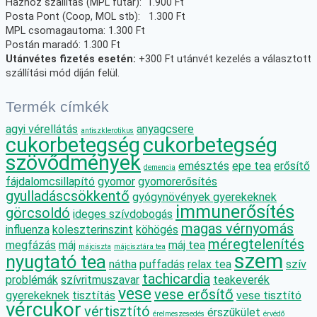
Házhoz szállítás (MPL futár): 1.900 Ft
Posta Pont (Coop, MOL stb): 1.300 Ft
MPL csomagautoma: 1.300 Ft
Postán maradó: 1.300 Ft
Utánvétes fizetés esetén:
+300 Ft utánvét kezelés a választott
szállítási mód díján felül.
Termék címkék
agyi vérellátás
anyagcsere
antiszklerotikus
cukorbetegség
cukorbetegség
szövődmények
emésztés
epe tea
erősítő
demencia
fájdalomcsillapító
gyomor
gyomorerősítés
gyulladáscsökkentő
gyógynövények gyerekeknek
immunerősítés
görcsoldó
ideges szívdobogás
magas vérnyomás
influenza
koleszterinszint
köhögés
méregtelenítés
megfázás
máj
máj tea
májciszta
májcisztára tea
szem
nyugtató tea
nátha
puffadás
relax tea
szív
tachicardia
problémák
szívritmuszavar
teakeverék
vese
vese erősítő
gyerekeknek
tisztítás
vese tisztító
vércukor
vértisztító
érszűkület
érelmeszesedés
érvédő