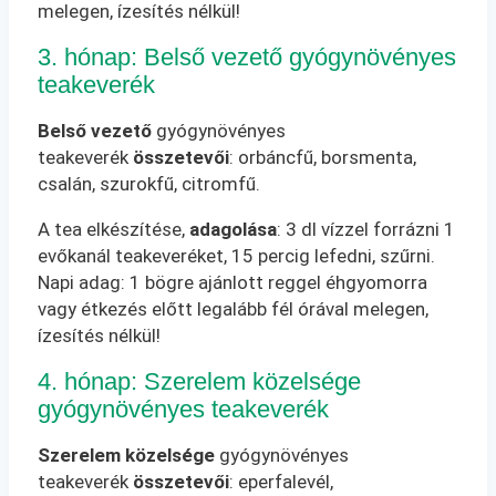
melegen, ízesítés nélkül!
3. hónap: Belső vezető gyógynövényes
teakeverék
Belső vezető
gyógynövényes
teakeverék
összetevői
: orbáncfű, borsmenta,
csalán, szurokfű, citromfű.
A tea elkészítése,
adagolása
: 3 dl vízzel forrázni 1
evőkanál teakeveréket, 15 percig lefedni, szűrni.
Napi adag: 1 bögre ajánlott reggel éhgyomorra
vagy étkezés előtt legalább fél órával melegen,
ízesítés nélkül!
4. hónap: Szerelem közelsége
gyógynövényes teakeverék
Szerelem közelsége
gyógynövényes
teakeverék
összetevői
: eperfalevél,