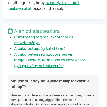
segítségünket, hogy
személyre szabott
teakeverékét
összeállíthassuk.
Ajánlott alapteakúra
Cukorbetegség mellékhatásai és
szövődményei
A cukorbetegség kutatásáról
A cukorbetegség szövődményei
megelőzésére, természetes kezelésére
gyógynövényes teakeverék
Mit jelent, hogy az "Ajánlott alapteakúra: 3
hónap"?
Három hónap
teázás után érdemes megnéznünk, honnét-
hova jutottunk el az öngyógyulásban illetve az
állapotjavulásban (szakorvosi vizsgálat, kontroll ultrahang,