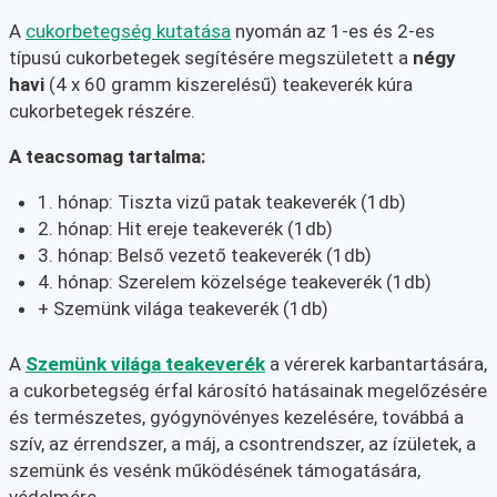
A
cukorbetegség kutatása
nyomán az 1-es és 2-es
típusú cukorbetegek segítésére megszületett a
négy
havi
(4 x 60 gramm kiszerelésű) teakeverék kúra
cukorbetegek részére.
A teacsomag tartalma:
1. hónap: Tiszta vizű patak teakeverék (1db)
2. hónap: Hit ereje teakeverék (1db)
3. hónap: Belső vezető teakeverék (1db)
4. hónap: Szerelem közelsége teakeverék (1db)
+ Szemünk világa teakeverék (1db)
A
Szemünk világa teakeverék
a vérerek karbantartására,
a cukorbetegség érfal károsító hatásainak megelőzésére
és természetes, gyógynövényes kezelésére, továbbá a
szív, az érrendszer, a máj, a csontrendszer, az ízületek, a
szemünk és vesénk működésének támogatására,
védelmére.