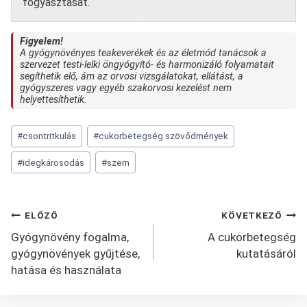
fogyasztását.
Figyelem!
A gyógynövényes teakeverékek és az életmód tanácsok a
szervezet testi-lelki öngyógyító- és harmonizáló folyamatait
segíthetik elő, ám az orvosi vizsgálatokat, ellátást, a
gyógyszeres vagy egyéb szakorvosi kezelést nem
helyettesíthetik.
Post
#
csontritkulás
#
cukorbetegség szövődmények
Tags:
#
idegkárosodás
#
szem
Bejegyzés
ELŐZŐ
KÖVETKEZŐ
Gyógynövény fogalma,
A cukorbetegség
navigáció
gyógynövények gyűjtése,
kutatásáról
hatása és használata