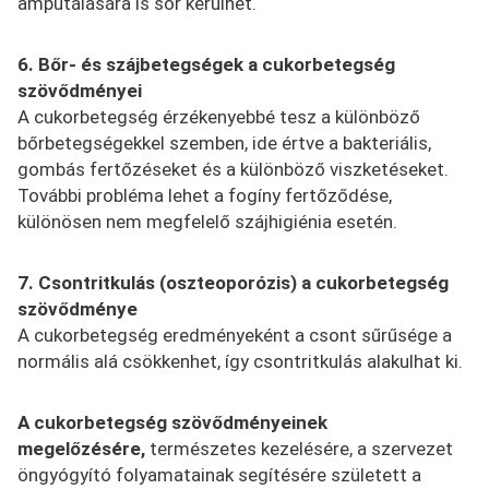
amputálására is sor kerülhet.
6. Bőr- és szájbetegségek a cukorbetegség
szövődményei
A cukorbetegség érzékenyebbé tesz a különböző
bőrbetegségekkel szemben, ide értve a bakteriális,
gombás fertőzéseket és a különböző viszketéseket.
További probléma lehet a fogíny fertőződése,
különösen nem megfelelő szájhigiénia esetén.
7. Csontritkulás (oszteoporózis) a cukorbetegség
szövődménye
A cukorbetegség eredményeként a csont sűrűsége a
normális alá csökkenhet, így csontritkulás alakulhat ki.
A cukorbetegség szövődményeinek
megelőzésére,
természetes kezelésére, a szervezet
öngyógyító folyamatainak segítésére született a