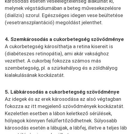
károsodás esetén veseelégtelenség alakulhat ki,
melynek végstádiumában a beteg művesekezelésre
(dialízis) szorul. Egészséges idegen vese beültetése
(vesetranszplantáció) megoldást jelenthet.
4. Szemkárosodás
a
cukorbetegség szövődménye
A cukorbetegség károsíthatja a retina kisereit is
(diabéteszes retinopátia), ami akár vaksághoz
vezethet. A cukorbaj fokozza számos más
szembetegség, pl. a szürkehályog és a zöldhályog
kialakulásának kockázatát.
5. Lábkárosodás a cukorbetegség szövődménye
Az idegek és az erek károsodása az alsó végtagban
fokozza az itt megjelenő szövődmények kockázatát.
Kezeletlen esetben a lábon keletkező sérülések,
hólyagok könnyen felülfertőződhetnek. Súlyosabb
károsodás esetén a lábujjak, a lábfej, illetve a teljes láb