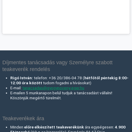
Díjmentes tanácsadás vagy Személyre szabott
teakeverék rendelés
Rigó István:
telefon: +36 20/386-04 78 (
hétfőtől péntekig 8:00-
12:00 óra között
tudom fogadni a hívásokat)
E-mail:
tanacsadas@gyogynoveny-eger.hu
E-mailen 5 munkanapon belül tudjuk a tanácsadást vállalni!
Köszönjük megértő türelmét.
Teakeverékek ára
Minden
előre elkészített teakeverékünk
ára egységesen:
4.900