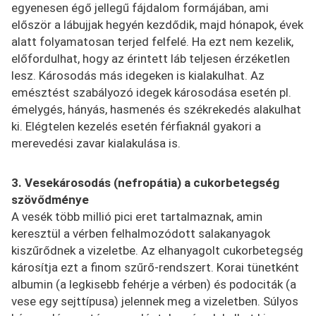
egyenesen égő jellegű fájdalom formájában, ami
először a lábujjak hegyén kezdődik, majd hónapok, évek
alatt folyamatosan terjed felfelé. Ha ezt nem kezelik,
előfordulhat, hogy az érintett láb teljesen érzéketlen
lesz. Károsodás más idegeken is kialakulhat. Az
emésztést szabályozó idegek károsodása esetén pl.
émelygés, hányás, hasmenés és székrekedés alakulhat
ki. Elégtelen kezelés esetén férfiaknál gyakori a
merevedési zavar kialakulása is.
3. Vesekárosodás (nefropátia)
a cukorbetegség
szövődménye
A vesék több millió pici eret tartalmaznak, amin
keresztül a vérben felhalmozódott salakanyagok
kiszűrődnek a vizeletbe. Az elhanyagolt cukorbetegség
károsítja ezt a finom szűrő-rendszert. Korai tünetként
albumin (a legkisebb fehérje a vérben) és podociták (a
vese egy sejttípusa) jelennek meg a vizeletben. Súlyos