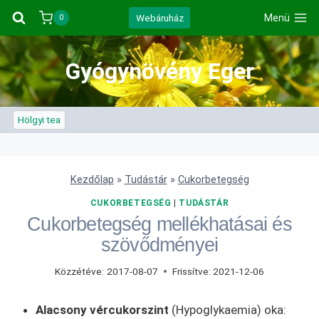
Skip
Webáruház
Menü
0
to
content
Gyógynövény Eger
Hölgyi tea
Kezdőlap
»
Tudástár
»
Cukorbetegség
CUKORBETEGSÉG
|
TUDÁSTÁR
Cukorbetegség mellékhatásai és
szövődményei
Közzétéve:
2017-08-07
Frissítve:
2021-12-06
Alacsony vércukorszint
(Hypoglykaemia) oka: