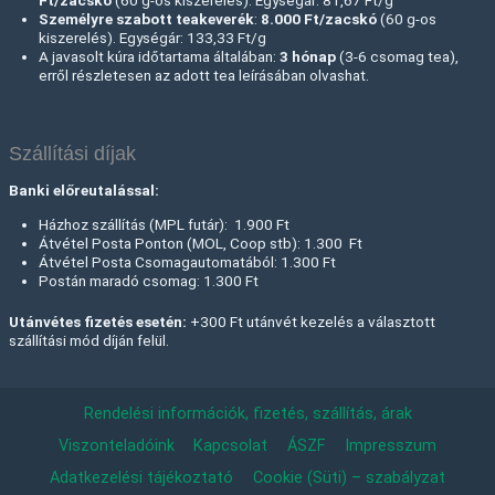
Ft/zacskó
(60 g-os kiszerelés). Egységár: 81,67 Ft/g
Személyre szabott teakeverék
:
8.000 Ft
/zacskó
(60 g-os
kiszerelés). Egységár: 133,33 Ft/g
A javasolt kúra időtartama általában:
3 hónap
(3-6 csomag tea),
erről részletesen az adott tea leírásában olvashat.
Szállítási díjak
Banki előreutalással:
Házhoz szállítás (MPL futár): 1.900 Ft
Átvétel Posta Ponton (MOL, Coop stb): 1.300 Ft
Átvétel Posta Csomagautomatából: 1.300 Ft
Postán maradó csomag: 1.300 Ft
Utánvétes fizetés esetén:
+300 Ft utánvét kezelés a választott
szállítási mód díján felül.
Rendelési információk, fizetés, szállítás, árak
Viszonteladóink
Kapcsolat
ÁSZF
Impresszum
Adatkezelési tájékoztató
Cookie (Süti) – szabályzat