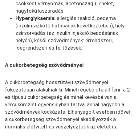
csökkent vérnyomás, acetonszagú lehelet,
nagyfokú kiszáradás.
Hyperglykaemia:
allergiás reakció, oedema
(inzulin vízkötő hatásának következtében), helyi
zsírsorvadás (az inzulin injekció beadásának
helyén), késői szövődmények: érrendszeri,
idegrendszeri és fertőzések.
A cukorbetegség szövődményei
A cukorbetegség hosszútávú szövődményei
fokozatosan alakulnak ki. Minél régebb óta áll fenn a 2-
es típusú cukorbetegség és minél kevésbé van a
vércukorszint egyensúlyban tartva, annál nagyobb a
szövődmények kockázata. Elhanyagolt esetben idővel
a cukorbetegség szövődményei akadályozzák a
normális életvitelt és veszélyeztetik az életet is.