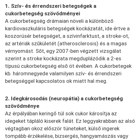
1. Szív- és érrendszeri betegségek a
cukorbetegség szövődményei
A cukorbetegség drámaian növeli a különböző
kardiovaszkuláris betegségek kockázatát, ide értve a
koszorúsér betegséget, a szívinfarktust, a stroke-ot,
az artériák szűkületét (atherosclerosis) és a magas
vérnyomást. Sőt, egy 2007-ben végzett vizsgálat
szerint a stroke kockázata megduplázódik a 2-es
típusú cukorbetegség első öt évében. A cukorbetegek
kb. háromnegyede valamilyen szív- és érrendszeri
betegséggel kapcsolatos ok miatt hal meg.
2. Idegkárosodás (neuropátia)
a cukorbetegség
szövődménye
Az érpályában keringő túl sok cukor károsítja az
idegeket tápláló kiserek falát. Ez leggyakrabban az alsó
végtagban okoz először tüneteket, külső ingerek
tompább érzékelése, bizsergés, hangyamászás vagy