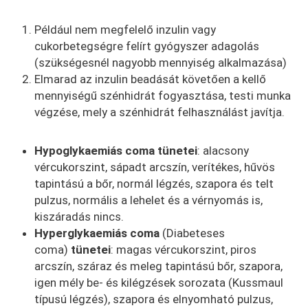
Például nem megfelelő inzulin vagy
cukorbetegségre felírt gyógyszer adagolás
(szükségesnél nagyobb mennyiség alkalmazása)
Elmarad az inzulin beadását követően a kellő
mennyiségű szénhidrát fogyasztása, testi munka
végzése, mely a szénhidrát felhasználást javítja.
Hypoglykaemiás coma tünetei
: alacsony
vércukorszint, sápadt arcszín, verítékes, hűvös
tapintású a bőr, normál légzés, szapora és telt
pulzus, normális a lehelet és a vérnyomás is,
kiszáradás nincs.
Hyperglykaemiás coma
(Diabeteses
coma)
tünetei
: magas vércukorszint, piros
arcszín, száraz és meleg tapintású bőr, szapora,
igen mély be- és kilégzések sorozata (Kussmaul
típusú légzés), szapora és elnyomható pulzus,