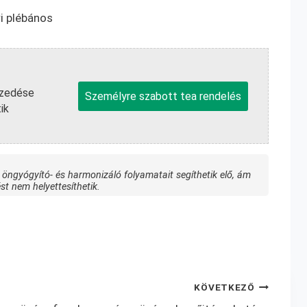
i plébános
szedése
Személyre szabott tea rendelés
ik
 öngyógyító- és harmonizáló folyamatait segíthetik elő, ám
st nem helyettesíthetik.
KÖVETKEZŐ