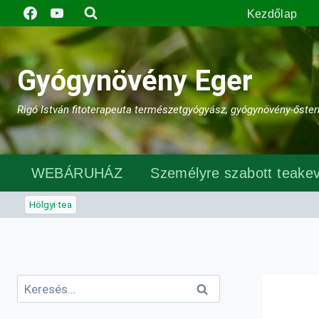
Skip
Kezdőlap
to
content
Gyógynövény Eger
Rigó István fitoterapeuta természetgyógyász, gyógynövény-őster
WEBÁRUHÁZ
Személyre szabott teakev
Hölgyi tea
Keresés: