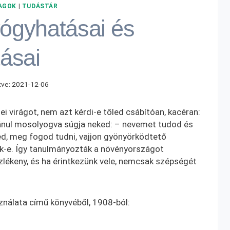
AGOK
|
TUDÁSTÁR
ógyhatásai és
ásai
tve:
2021-12-06
dei virágot, nem azt kérdi-e tőled csábítóan, kacéran:
zánul mosolyogva súgja neked: – nevemet tudod és
d, meg fogod tudni, vajjon gyönyörködtető
k-e. Így tanulmányozták a növényországot
lékeny, és ha érintkezünk vele, nemcsak szépségét
ználata című könyvéből, 1908-ból: