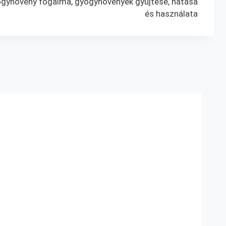
gynövény fogalma, gyógynövények gyűjtése, hatása
és használata