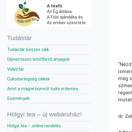
A teafű
Az Ég áldása,
A Föld ajándéka és
Az ember szeretete.
Tudástár
Tudástár összes cikk
Díjmentesen letölthető anyagok
“Nézd 
Videótár
ismer
még s
Cukorbetegség cikkek
színe
Amit a magnéziumról tudni érdemes
régent
Események
mutatj
Hölgyi tea – új webáruház!
dr. Ze
Hölgyi tea – online rendelés