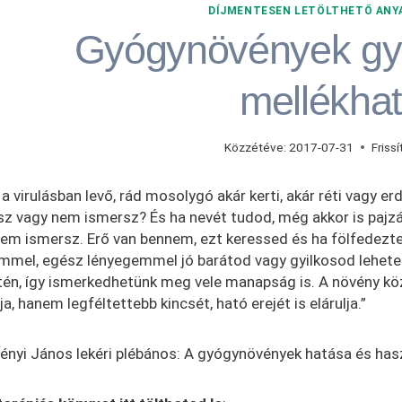
DÍJMENTESEN LETÖLTHETŐ ANY
Gyógynövények gy
mellékhat
Közzétéve:
2017-07-31
Frissí
a virulásban levő, rád mosolygó akár kerti, akár réti vagy er
sz vagy nem ismersz? És ha nevét tudod, még akkor is paj
em ismersz. Erő van bennem, ezt keressed és ha fölfedezte
immel, egész lényegemmel jó barátod vagy gyilkosod lehete
én, így ismerkedhetünk meg vele manapság is. A növény köz
a, hanem legféltettebb kincsét, ható erejét is elárulja.”
lényi János lekéri plébános: A gyógynövények hatása és has