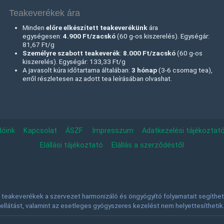
Teakeverékek ára
Minden
előre elkészített teakeverékünk
ára
egységesen:
4.900 Ft/zacskó
(60 g-os kiszerelés). Egységár:
81,67 Ft/g
Személyre szabott teakeverék
:
8.000 Ft
/zacskó
(60 g-os
kiszerelés). Egységár: 133,33 Ft/g
A javasolt kúra időtartama általában:
3 hónap
(3-6 csomag tea),
erről részletesen az adott tea leírásában olvashat.
dóink
Kapcsolat
ÁSZF
Impresszum
Adatkezelési tájékoztat
Elállási tájékoztató
Elállás a szerződéstől
teakeverékek a szervezet harmonizáló és öngyógyító folyamatait segíthetik
ellátást, valamint az esetleges gyógyszeres kezelést nem helyettesíthetik