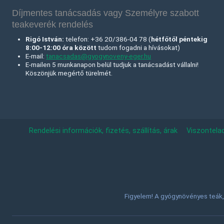
Díjmentes tanácsadás vagy Személyre szabott
teakeverék rendelés
Rigó István:
telefon: +36 20/386-04 78 (
hétfőtől péntekig
8:00-12:00 óra között
tudom fogadni a hívásokat)
E-mail:
tanacsadas@gyogynoveny-eger.hu
E-mailen 5 munkanapon belül tudjuk a tanácsadást vállalni!
Köszönjük megértő türelmét.
Rendelési információk, fizetés, szállítás, árak
Viszontela
Figyelem! A gyógynövényes teák, 