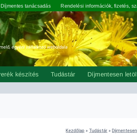
Díjmentes tanácsadás
Rendelési információk, fizetés, szá
melő, egyéni vállalkozó weboldala
erék készítés
Tudástár
Díjmentesen letö
Kezdőlap
»
Tudástár
»
Díjmentesen