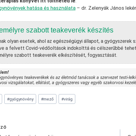
terápiás könyvet itt töltheted le
:
gynövények hatása és használata
– dr. Zelenyák János lekér
emélyre szabott teakeverék készítés
ak olyan esetek, ahol az egészségügyi állapot, a gyógyszerek 
tve a felvett Covid-védőoltások indokolttá és célszerűbbé tehet
élyre szabott teakeverék elkészítését, fogyasztását.
elem!
gynövényes teakeverékek és az életmód tanácsok a szervezet testi-lelki
vosi vizsgálatokat, ellátást, a gyógyszeres vagy egyéb szakorvosi kezelé
#
gyógynövény
#
mező
#
virág
egyzés
ŐZŐ