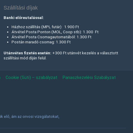
Szállítási díjak
Banki előreutalással:
Házhoz szállítás (MPL futár): 1.900 Ft
Átvétel Posta Ponton (MOL, Coop stb): 1.300 Ft
Átvétel Posta Csomagautomatából: 1.300 Ft
Postán maradó csomag: 1.300 Ft
Utánvétes fizetés esetén:
+300 Ft utánvét kezelés a választott
szállítási mód díján felül.
ó
Cookie (Süti) – szabályzat
Panaszkezelési Szabályzat
 elő, ám az orvosi vizsgálatokat,
.