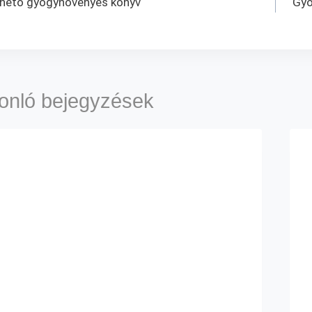
igáció
thető gyógynövényes könyv
Gyó
onló bejegyzések