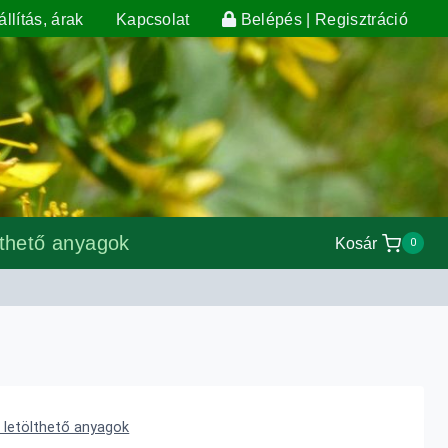
llítás, árak
Kapcsolat
Belépés | Regisztráció
lthető anyagok
Kosár
0
 letölthető anyagok