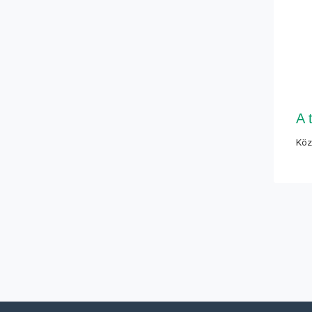
A 
Köz