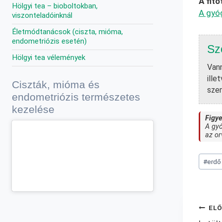
A fito
Hölgyi tea – bioboltokban,
A gyó
viszonteladóinknál
Életmódtanácsok (ciszta, mióma,
endometriózis esetén)
Sz
Hölgyi tea vélemények
Vann
ille
Ciszták, mióma és
szem
endometriózis természetes
kezelése
Figy
A gyó
az or
Post
#
erdő
Tags:
Bej
EL