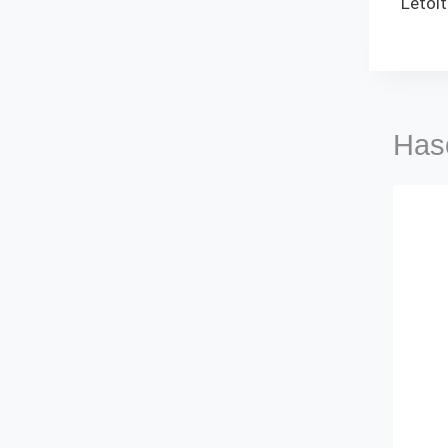
nav
Letöl
Has