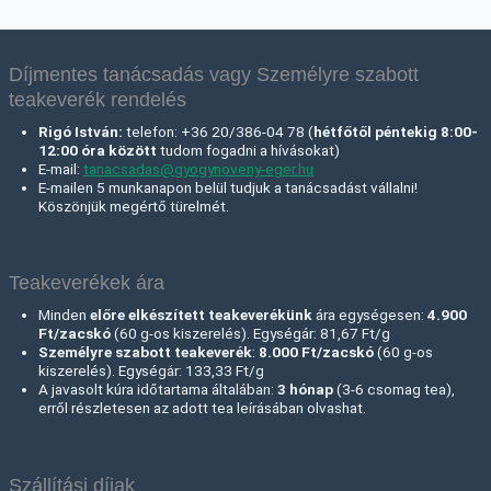
Díjmentes tanácsadás vagy Személyre szabott
teakeverék rendelés
Rigó István:
telefon: +36 20/386-04 78 (
hétfőtől péntekig 8:00-
12:00 óra között
tudom fogadni a hívásokat)
E-mail:
tanacsadas@gyogynoveny-eger.hu
E-mailen 5 munkanapon belül tudjuk a tanácsadást vállalni!
Köszönjük megértő türelmét.
Teakeverékek ára
Minden
előre elkészített teakeverékünk
ára egységesen:
4.900
Ft/zacskó
(60 g-os kiszerelés). Egységár: 81,67 Ft/g
Személyre szabott teakeverék
:
8.000 Ft
/zacskó
(60 g-os
kiszerelés). Egységár: 133,33 Ft/g
A javasolt kúra időtartama általában:
3 hónap
(3-6 csomag tea),
erről részletesen az adott tea leírásában olvashat.
Szállítási díjak