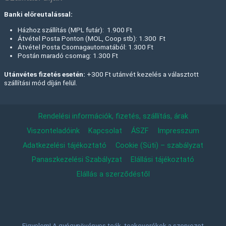
Banki előreutalással:
Házhoz szállítás (MPL futár): 1.900 Ft
Átvétel Posta Ponton (MOL, Coop stb): 1.300 Ft
Átvétel Posta Csomagautomatából: 1.300 Ft
Postán maradó csomag: 1.300 Ft
Utánvétes fizetés esetén:
+300 Ft utánvét kezelés a választott
szállítási mód díján felül.
Rendelési információk, fizetés, szállítás, árak
Viszonteladóink
Kapcsolat
ÁSZF
Impresszum
Adatkezelési tájékoztató
Cookie (Süti) – szabályzat
Panaszkezelési Szabályzat
Elállási tájékoztató
Elállás a szerződéstől
Figyelem! A gyógynövényes teák, teakeverékek a szervezet