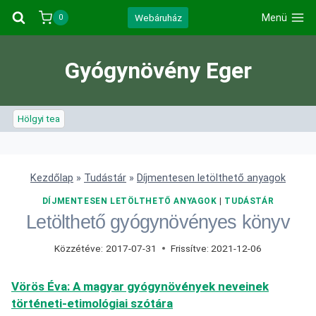
Skip
Webáruház
Menü
0
to
content
Gyógynövény Eger
Hölgyi tea
Kezdőlap
»
Tudástár
»
Díjmentesen letölthető anyagok
DÍJMENTESEN LETÖLTHETŐ ANYAGOK
|
TUDÁSTÁR
Letölthető gyógynövényes könyv
Közzétéve:
2017-07-31
Frissítve:
2021-12-06
Vörös Éva: A magyar gyógynövények neveinek
történeti-etimológiai szótára