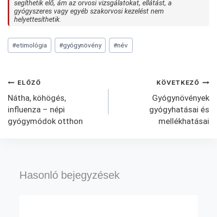
segíthetik elő, ám az orvosi vizsgálatokat, ellátást, a
gyógyszeres vagy egyéb szakorvosi kezelést nem
helyettesíthetik.
Post
#
etimológia
#
gyógynövény
#
név
Tags:
Bejegyzés
ELŐZŐ
KÖVETKEZŐ
Nátha, köhögés,
Gyógynövények
navigáció
influenza – népi
gyógyhatásai és
gyógymódok otthon
mellékhatásai
Hasonló bejegyzések