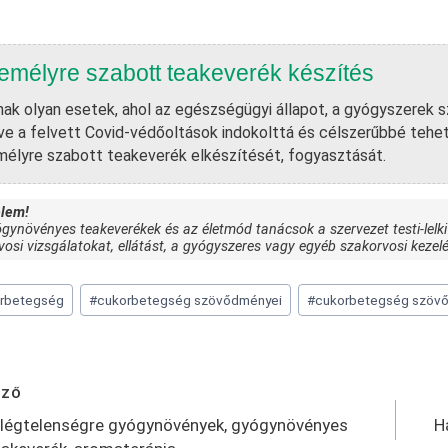
emélyre szabott teakeverék készítés
ak olyan esetek, ahol az egészségügyi állapot, a gyógyszerek 
tve a felvett Covid-védőoltások indokolttá és célszerűbbé tehet
élyre szabott teakeverék elkészítését, fogyasztását.
elem!
gynövényes teakeverékek és az életmód tanácsok a szervezet testi-lelki
vosi vizsgálatokat, ellátást, a gyógyszeres vagy egyéb szakorvosi kezelé
rbetegség
#
cukorbetegség szövődményei
#
cukorbetegség szövő
egyzés
ŐZŐ
igáció
légtelenségre gyógynövények, gyógynövényes
H