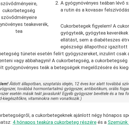
A gyógynövényes teában lévő sz
szövődményeire,
a rutin és a kovasav felszívódás
cukorbetegség
szövődményeire
ynövényes teakeverék,
Cukorbetegek figyelem! A cuko
tea
gyógyteák, gyógytea keverékek 
ellátást, sem a diabéteszes étr
egészségi állapothoz igazított
etegség tünetei esetén felírt gyógyszereket, inzulint csak
enteni vagy abbahagyni! A cukorbetegség, a cukorbetegség
olt gyógynövényes teák a betegségek megelőzésére és kiegé
elem!
Áldott állapotban, szoptatás idején, 12 éves kor alatt továbbá szív-
yógyszer, továbbá hormontartalmú gyógyszer, antibiotikum, orális fogam
szer esetén másik teát javaslunk! Egyéb gyógyszer bevétele és a tea fog
d-kiegészítőkre, vitaminokra nem vonatkozik.)
rbetegségről, a cukorbetegeknek ajánlott négy hónapos spe
hatsz:
4 hónapos teakúra cukorbeteg részére
és a
Szemünk 