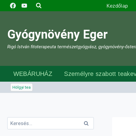
Skip
Kezdőlap
to
content
Gyógynövény Eger
Rigó István fitoterapeuta természetgyógyász, gyógynövény-őster
WEBÁRUHÁZ
Személyre szabott teakev
Hölgyi tea
Keresés: