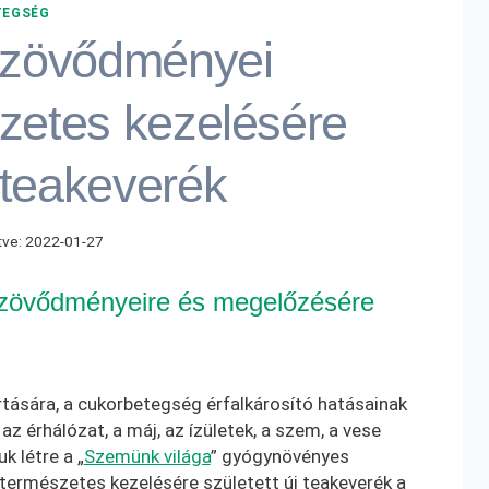
TEGSÉG
szövődményei
zetes kezelésére
teakeverék
tve:
2022-01-27
szövődményeire és megelőzésére
tására, a cukorbetegség érfalkárosító hatásainak
 érhálózat, a máj, az ízületek, a szem, a vese
 létre a „
Szemünk világa
” gyógynövényes
ermészetes kezelésére született új teakeverék a