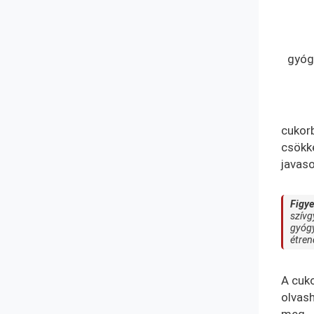
gyóg
cukorb
csökk
javas
Figy
szívg
gyógy
étren
A cuko
olvas
meg.