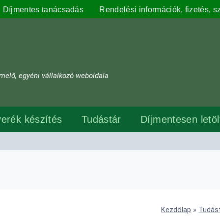
Díjmentes tanácsadás
Rendelési információk, fizetés, sz
melő, egyéni vállalkozó weboldala
erék készítés
Tudástár
Díjmentesen letö
Kezdőlap
»
Tudás