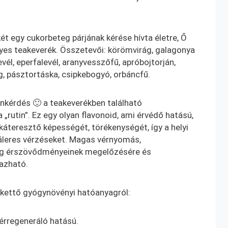
ét egy cukorbeteg párjának kérése hívta életre, Ő
yes teakeverék. Összetevői: körömvirág, galagonya
vél, eperfalevél, aranyvesszőfű, apróbojtorján,
g, pásztortáska, csipkebogyó, orbáncfű.
tinkérdés 🙂 a teakeverékben található
„rutin”. Ez egy olyan flavonoid, ami érvédő hatású,
káteresztő képességét, törékenységét, így a helyi
áleres vérzéseket. Magas vérnyomás,
g érszövődményeinek megelőzésére és
azható.
 kettő gyógynövényi hatóanyagról:
érregeneráló hatású.