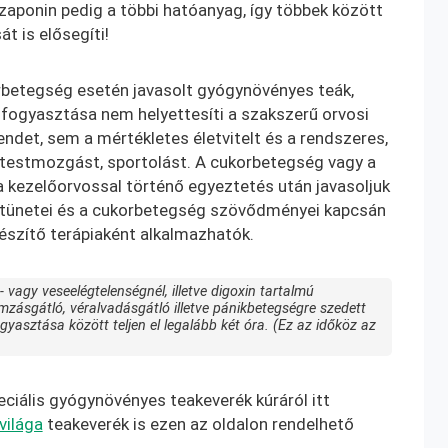
aponin pedig a többi hatóanyag, így többek között
át is elősegíti!
rbetegség esetén javasolt gyógynövényes teák,
fogyasztása nem helyettesíti a szakszerű orvosi
endet, sem a mértékletes életvitelt és a rendszeres,
 testmozgást, sportolást. A cukorbetegség vagy a
 a kezelőorvossal történő egyeztetés után javasoljuk
 tünetei és a cukorbetegség szövődményei kapcsán
szítő terápiaként alkalmazhatók.
 vagy veseelégtelenségnél, illetve digoxin tartalmú
zásgátló, véralvadásgátló illetve pánikbetegségre szedett
yasztása között teljen el legalább két óra. (Ez az időköz az
ciális gyógynövényes teakeverék kúráról itt
világa
teakeverék is ezen az oldalon rendelhető