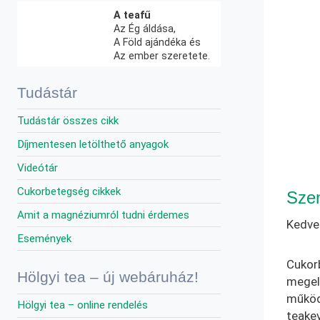
A teafű
Az Ég áldása,
A Föld ajándéka és
Az ember szeretete.
Tudástár
Tudástár összes cikk
Díjmentesen letölthető anyagok
Videótár
Cukorbetegség cikkek
Szem
Amit a magnéziumról tudni érdemes
Kedve
Események
Cukorb
Hölgyi tea – új webáruház!
megelő
működ
Hölgyi tea – online rendelés
teake