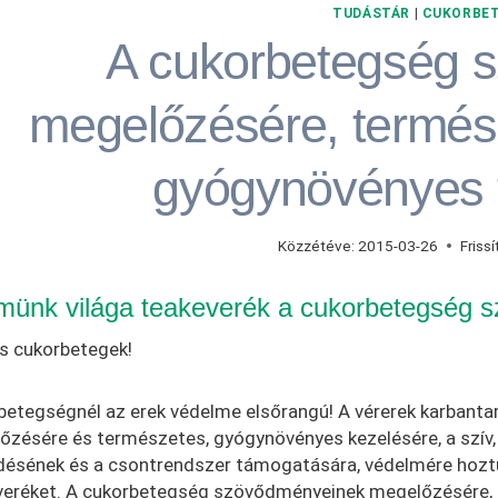
TUDÁSTÁR
|
CUKORBE
A cukorbetegség 
megelőzésére, termés
gyógynövényes 
Közzétéve:
2015-03-26
Frissí
ünk világa teakeverék a cukorbetegség 
s cukorbetegek!
etegségnél az erek védelme elsőrangú! A vérerek karbantar
zésére és természetes, gyógynövényes kezelésére, a szív, az
ésének és a csontrendszer támogatására, védelmére hoztuk
veréket. A cukorbetegség szövődményeinek megelőzésére, t