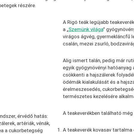
betegek részére.
A Rigó teák legújabb teakeverék
a „
Szemünk világa
” gyógynövén
virágos ágvég, gyermekláncfű le
csalán, mezei zsurló, bodzavirá
Alig ismert talán, pedig már ru
egyik gyógynövényi hatóanyag a 
csökkenti a hajszálerek folyadé
ödémák kialakulását és a hajsz
érelmeszesedés, cukorbetegsé
természetes kezelésére alkalm
A teakeverékben található még
endszer, érvédő hatás:
álerek, artériák, vénák,
A teakeverék kovasav tartalma 
ea a cukorbetegség