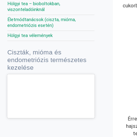
Hölgyi tea – bioboltokban,
cukor
viszonteladóinknál
Életmódtanácsok (ciszta, mióma,
endometriózis esetén)
Hölgyi tea vélemények
Ciszták, mióma és
endometriózis természetes
kezelése
Érr
hajsz
t