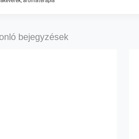
eakeverék, aromaterápia
onló bejegyzések