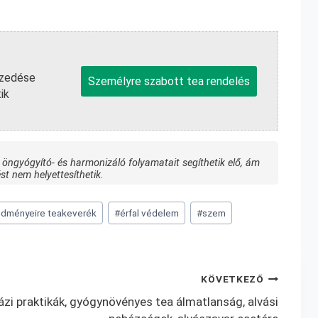
szedése
Személyre szabott tea rendelés
ik
 öngyógyító- és harmonizáló folyamatait segíthetik elő, ám
st nem helyettesíthetik.
dményeire teakeverék
#
érfal védelem
#
szem
KÖVETKEZŐ
ázi praktikák, gyógynövényes tea álmatlanság, alvási