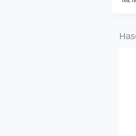
tea, t
Has