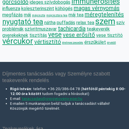
immunerősítés
görcsoldó
ideges szívdobogás
magas vérnyomás
influenza
koleszterinszint
köhögés
méregtelenítés
megfázás
máj
máj tea
májciszta
májcisztára tea
szem
nyugtató tea
nátha
puffadás
relax tea
szív
tachicardia
problémák
szívritmuszavar
teakeverék
vese
vese erősítő
gyerekeknek
tisztítás
vese tisztító
vércukor
vértisztító
érszűkület
érelmeszesedés
érvédő
Díjmentes tanácsadás vagy Személyre szabott
teakeverék rendelés
Rigó István:
telefon: +36 20/386-04 78 (
hétfőtől péntekig 8:00-
12:00 óra között
tudom fogadni a hívásokat)
E-mail:
tanacsadas@gyogynoveny-eger.hu
E-mailen 5 munkanapon belül tudjuk a tanácsadást vállalni!
Köszönjük megértő türelmét.
Teakeverékek ára