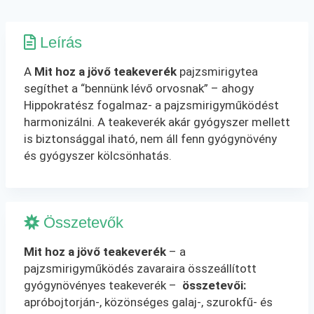
Leírás
A
Mit hoz a jövő teakeverék
pajzsmirigytea
segíthet a “bennünk lévő orvosnak” – ahogy
Hippokratész fogalmaz- a pajzsmirigyműködést
harmonizálni. A teakeverék akár gyógyszer mellett
is biztonsággal iható, nem áll fenn gyógynövény
és gyógyszer kölcsönhatás.
Összetevők
Mit hoz a jövő teakeverék
– a
pajzsmirigyműködés zavaraira összeállított
gyógynövényes teakeverék –
összetevői
:
apróbojtorján-, közönséges galaj-, szurokfű- és