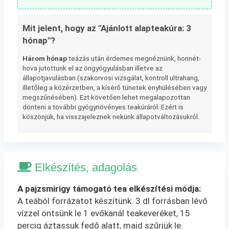
Mit jelent, hogy az "Ajánlott alapteakúra: 3
hónap"?
Három hónap
teázás után érdemes megnéznünk, honnét-
hova jutottunk el az öngyógyulásban illetve az
állapotjavulásban (szakorvosi vizsgálat, kontroll ultrahang,
illetőleg a közérzetben, a kísérő tünetek enyhülésében vagy
megszűnésében). Ezt követően lehet megalapozottan
dönteni a további gyógynövényes teakúráról. Ezért is
köszönjük, ha visszajeleznek nekünk állapotváltozásukról.
Elkészítés, adagolás
A pajzsmirigy támogató tea elkészítési módja:
A teából forrázatot készítünk. 3 dl forrásban lévő
vízzel öntsünk le 1 evőkanál teakeveréket, 15
percig áztassuk fedő alatt, majd szűrjük le.