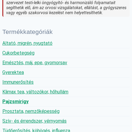
szervezet testi-lelki öngyógyító- és harmonizáló folyamatait
segíthetik elő, ám az orvosi vizsgálatokat, ellátást, a gyógyszeres
vagy egyéb szakorvosi kezelést nem helyettesíthetik.
Termékkategóriák
Altató, migrén, nyugtató
Cukorbetegség
Emésztés, máj, epe, gyomorsav
Gyerektea
Immunerősítés
Klimax tea, változókor, hőhullám
Pajzsmirigy
Prosztata, nemzőképesség
Szív- és érrendszer, vérnyomás
Tüdőerősítés, köhögés, influenza