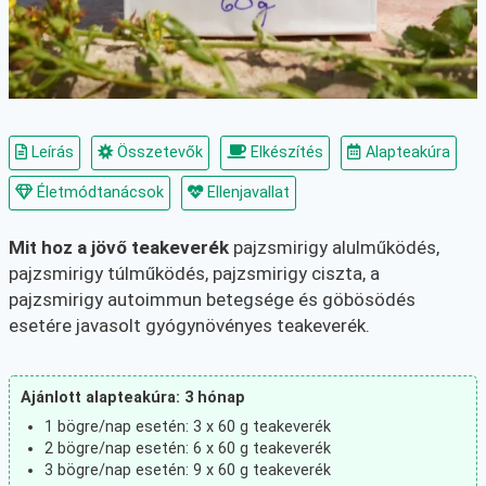
Leírás
Összetevők
Elkészítés
Alapteakúra
Életmódtanácsok
Ellenjavallat
Mit hoz a jövő teakeverék
pajzsmirigy alulműködés,
pajzsmirigy túlműködés, pajzsmirigy ciszta, a
pajzsmirigy autoimmun betegsége és göbösödés
esetére javasolt gyógynövényes teakeverék.
Ajánlott alapteakúra: 3 hónap
1 bögre/nap esetén: 3 x 60 g teakeverék
2 bögre/nap esetén: 6 x 60 g teakeverék
3 bögre/nap esetén: 9 x 60 g teakeverék