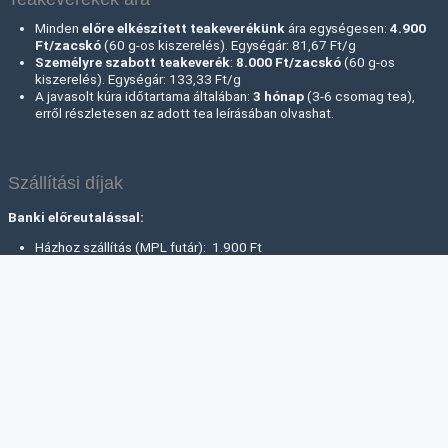
Minden
előre elkészített teakeverékünk
ára egységesen:
4.900
Ft/zacskó
(60 g-os kiszerelés). Egységár: 81,67 Ft/g
Személyre szabott teakeverék
:
8.000 Ft
/zacskó
(60 g-os
kiszerelés). Egységár: 133,33 Ft/g
A javasolt kúra időtartama általában:
3 hónap
(3-6 csomag tea),
erről részletesen az adott tea leírásában olvashat.
Szállítási díjak
Banki előreutalással:
Házhoz szállítás (MPL futár): 1.900 Ft
Átvétel Posta Ponton (MOL, Coop stb): 1.300 Ft
Átvétel Posta Csomagautomatából: 1.300 Ft
Postán maradó csomag: 1.300 Ft
Utánvétes fizetés esetén:
+300 Ft utánvét kezelés a választott
szállítási mód díján felül.
Rendelési információk, fizetés, szállítás, árak
Viszonteladóink
Kapcsolat
ÁSZF
Impresszum