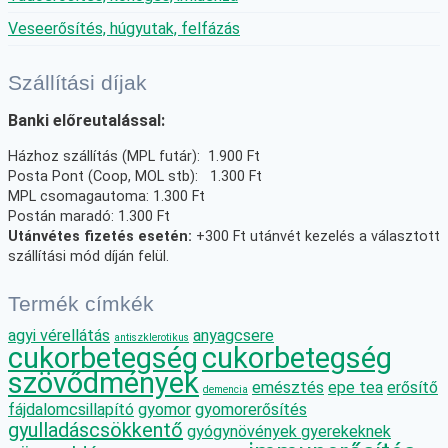
Veseerősítés, húgyutak, felfázás
Szállítási díjak
Banki előreutalással:
Házhoz szállítás (MPL futár): 1.900 Ft
Posta Pont (Coop, MOL stb): 1.300 Ft
MPL csomagautoma: 1.300 Ft
Postán maradó: 1.300 Ft
Utánvétes fizetés esetén:
+300 Ft utánvét kezelés a választott
szállítási mód díján felül.
Termék címkék
agyi vérellátás
anyagcsere
antiszklerotikus
cukorbetegség
cukorbetegség
szövődmények
emésztés
epe tea
erősítő
demencia
fájdalomcsillapító
gyomor
gyomorerősítés
gyulladáscsökkentő
gyógynövények gyerekeknek