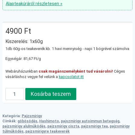
Alapteakúráról részletesen »
4900
Ft
Kiszerelés: 1x60g
1db 60g-os teakeverék kb. 1 havi mennyiség - napi 1 bögrével számolva
Egységár: 81,67 Ft/g
Webáruházunkban
csak magánszemélyként tud vásárolni!
Céges
vásárláshoz vegye fel velünk a
kapcsolatot itt
Mit
Kosárba teszem
hoz
a
jövő
Kategória:
Pajzsmirigy
teakeverék
Címkék:
göbösödés
,
Hashimoto
,
pajszmirigy autoimmun betegség
,
pajzsmirigy alulműködés
,
pajzsmirigy ciszta
,
pajzsmirigy tea
,
pajzsmirigy
mennyiség
túlműködés
,
pajzsmirigyre teakeverék