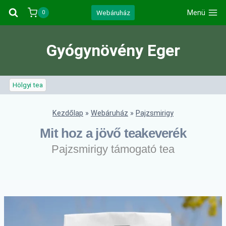
Skip
Webáruház
Menü
0
to
content
Gyógynövény Eger
Hölgyi tea
Kezdőlap
»
Webáruház
»
Pajzsmirigy
Mit hoz a jövő teakeverék
Pajzsmirigy támogató tea