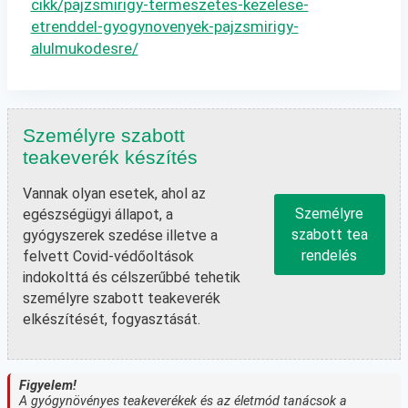
cikk/pajzsmirigy-termeszetes-kezelese-
etrenddel-gyogynovenyek-pajzsmirigy-
alulmukodesre/
Személyre szabott
teakeverék készítés
Vannak olyan esetek, ahol az
Személyre
egészségügyi állapot, a
szabott tea
gyógyszerek szedése illetve a
rendelés
felvett Covid-védőoltások
indokolttá és célszerűbbé tehetik
személyre szabott teakeverék
elkészítését, fogyasztását.
Figyelem!
A gyógynövényes teakeverékek és az életmód tanácsok a