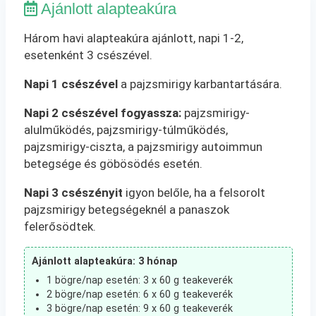
Ajánlott alapteakúra
Három havi alapteakúra ajánlott, napi 1-2,
esetenként 3 csészével.
Napi 1 csészével
a pajzsmirigy karbantartására.
Napi 2 csészével fogyassza:
pajzsmirigy-
alulműködés, pajzsmirigy-túlműködés,
pajzsmirigy-ciszta, a pajzsmirigy autoimmun
betegsége és göbösödés esetén.
Napi 3 csészényit
igyon belőle, ha a felsorolt
pajzsmirigy betegségeknél a panaszok
felerősödtek.
Ajánlott alapteakúra: 3 hónap
1 bögre/nap esetén: 3 x 60 g teakeverék
2 bögre/nap esetén: 6 x 60 g teakeverék
3 bögre/nap esetén: 9 x 60 g teakeverék