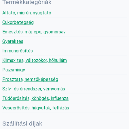
Termékkategóriák
Altató, migrén, nyugtató
Cukorbetegség
Emésztés, máj, epe, gyomorsav
Gyerektea
Immunerősítés
Klimax tea, változókor, hőhullám
Pajzsmirigy
Prosztata, nemzőképesség
Szív- és érrendszer, vérnyomás
Tüdőerősítés, köhögés, influenza
Veseerősítés, húgyutak, felfázás
Szállítási díjak