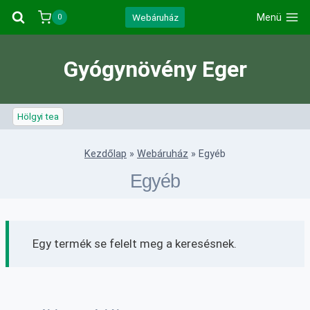
Skip
Webáruház
Menü
0
to
content
Gyógynövény Eger
Hölgyi tea
Kezdőlap
»
Webáruház
»
Egyéb
Egyéb
Egy termék se felelt meg a keresésnek.