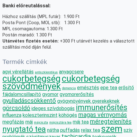
Banki előreutalással:
Házhoz szállítás (MPL futár): 1.900 Ft
Posta Pont (Coop, MOL stb): 1.300 Ft
MPL csomagautoma: 1.300 Ft
Postán maradó: 1.300 Ft
Utánvétes fizetés esetén:
+300 Ft utánvét kezelés a választott
szállítási mód díján felül.
Termék címkék
agyi vérellátás
anyagcsere
antiszklerotikus
cukorbetegség
cukorbetegség
szövődmények
emésztés
epe tea
erősítő
demencia
fájdalomcsillapító
gyomor
gyomorerősítés
gyulladáscsökkentő
gyógynövények gyerekeknek
immunerősítés
görcsoldó
ideges szívdobogás
magas vérnyomás
influenza
koleszterinszint
köhögés
méregtelenítés
megfázás
máj
máj tea
májciszta
májcisztára tea
szem
nyugtató tea
nátha
puffadás
relax tea
szív
tachicardia
problémák
szívritmuszavar
teakeverék