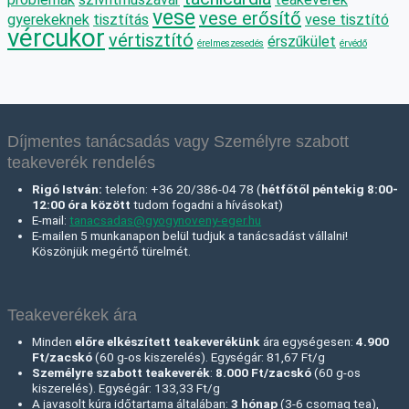
vese
vese erősítő
gyerekeknek
tisztítás
vese tisztító
vércukor
vértisztító
érszűkület
érelmeszesedés
érvédő
Díjmentes tanácsadás vagy Személyre szabott
teakeverék rendelés
Rigó István:
telefon: +36 20/386-04 78 (
hétfőtől péntekig 8:00-
12:00 óra között
tudom fogadni a hívásokat)
E-mail:
tanacsadas@gyogynoveny-eger.hu
E-mailen 5 munkanapon belül tudjuk a tanácsadást vállalni!
Köszönjük megértő türelmét.
Teakeverékek ára
Minden
előre elkészített teakeverékünk
ára egységesen:
4.900
Ft/zacskó
(60 g-os kiszerelés). Egységár: 81,67 Ft/g
Személyre szabott teakeverék
:
8.000 Ft
/zacskó
(60 g-os
kiszerelés). Egységár: 133,33 Ft/g
A javasolt kúra időtartama általában:
3 hónap
(3-6 csomag tea),