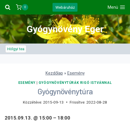
Skip
Webáruház
Menü
0
to
content
Gyógynövény Eger
Hölgyi tea
Kezdőlap
»
Esemény
ESEMÉNY
|
GYÓGYNÖVÉNYTÚRÁK RIGÓ ISTVÁNNAL
Gyógynövénytúra
Közzétéve:
2015-09-13
Frissítve:
2022-08-28
2015.09.13. @ 15:00 – 18:00