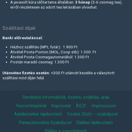
A javasolt kúra időtartama általában:
3 hónap
(3-6 csomag tea),
erről részletesen az adott tea leírásában olvashat.
Szállítási díjak
Banki előreutalással:
Házhoz szállítás (MPL futár): 1.900 Ft
Átvétel Posta Ponton (MOL, Coop stb): 1.300 Ft
Átvétel Posta Csomagautomatából: 1.300 Ft
Postán maradó csomag: 1.300 Ft
Utánvétes fizetés esetén:
+300 Ft utánvét kezelés a választott
szállítási mód díján felül.
Rendelési információk, fizetés, szállítás, árak
Viszonteladóink
Kapcsolat
ÁSZF
Impresszum
Adatkezelési tájékoztató
Cookie (Süti) – szabályzat
Panaszkezelési Szabályzat
Elállási tájékoztató
Elállás a szerződéstől