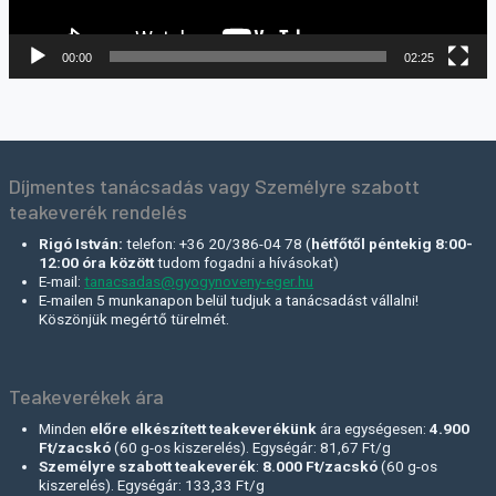
00:00
02:25
Díjmentes tanácsadás vagy Személyre szabott
teakeverék rendelés
Rigó István:
telefon: +36 20/386-04 78 (
hétfőtől péntekig 8:00-
12:00 óra között
tudom fogadni a hívásokat)
E-mail:
tanacsadas@gyogynoveny-eger.hu
E-mailen 5 munkanapon belül tudjuk a tanácsadást vállalni!
Köszönjük megértő türelmét.
Teakeverékek ára
Minden
előre elkészített teakeverékünk
ára egységesen:
4.900
Ft/zacskó
(60 g-os kiszerelés). Egységár: 81,67 Ft/g
Személyre szabott teakeverék
:
8.000 Ft
/zacskó
(60 g-os
kiszerelés). Egységár: 133,33 Ft/g