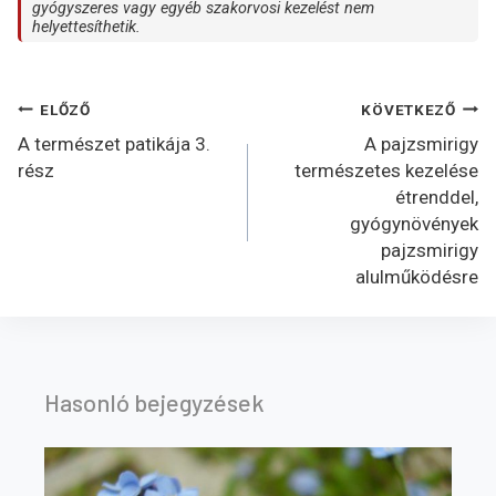
gyógyszeres vagy egyéb szakorvosi kezelést nem
helyettesíthetik.
Bejegyzés
ELŐZŐ
KÖVETKEZŐ
A természet patikája 3.
A pajzsmirigy
navigáció
rész
természetes kezelése
étrenddel,
gyógynövények
pajzsmirigy
alulműködésre
Hasonló bejegyzések