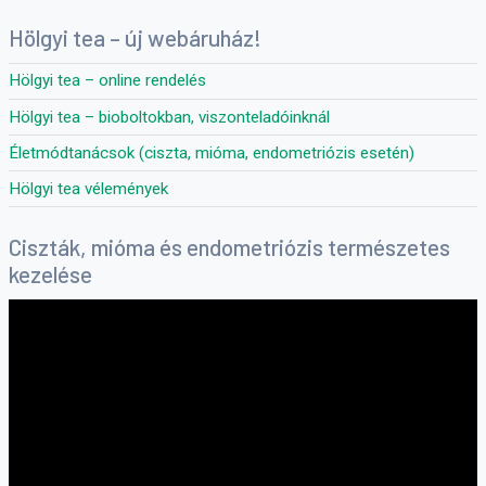
Hölgyi tea – új webáruház!
Hölgyi tea – online rendelés
Hölgyi tea – bioboltokban, viszonteladóinknál
Életmódtanácsok (ciszta, mióma, endometriózis esetén)
Hölgyi tea vélemények
Ciszták, mióma és endometriózis természetes
kezelése
Videólejátszó